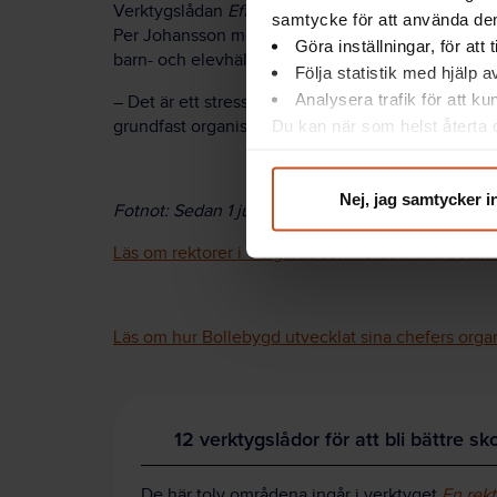
Verktygslådan
Effektiva möten
är efterfrågad, me
samtycke för att använda dem
Per Johansson menar att många lägger för mycket 
Göra inställningar, för att
barn- och elevhälsa, där strukturen ofta haltar.
Följa statistik med hjälp 
Analysera trafik för att k
– Det är ett stressigt jobb att vara rektor men me
Du kan när som helst återta d
grundfast organisation och tydliga strukturer skap
integritet@suntarbetsliv.se.
Nej, jag samtycker i
Fotnot: Sedan 1 juli 2019 benämns förskolechefer 
Läs om rektorer i Vårgårda som förbättrat arbets
Läs om hur Bollebygd utvecklat sina chefers organ
12 verktygslådor för att bli bättre sk
De här tolv områdena ingår i verktyget
En rekt