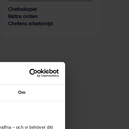
Chefoskopet
Bättre möten
Chefens arbetsmiljö
Om
lfria – och vi behöver ditt