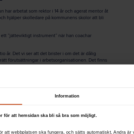
har arbetat som rektor i 14 år och agerat mentor åt
 och hjälper skolledare på kommunens skolor att bli
ett ”jätteviktigt instrument” när han coachar
io år. Det vi ser att det brister i om det är dålig
 rätt förutsättningar i arbetsorganisationen. Det finns
m djur för att det inte är på plats, säger han.
tt vara rektor men med god
Information
 lugn.
 för att hemsidan ska bli så bra som möjligt.
och årshjul
r att webbplatsen ska fungera, och sätts automatiskt. Andra är va