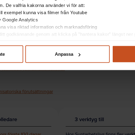
d råd och mallar kring mötesstruktur och mötestyper.
. De valfria kakorna använder vi för att:
energi på möten. Ett annat efterfrågat ämne gäller
 till exempel kunna visa filmer från Youtube
av Google Analytics
unna visa riktad information och marknadsföring
d god framförhållning via exempelvis årshjul, en
itt godkännande genom att klicka på ”hantera kakor” längst ner p
ar du ett lugn, säger Per Johansson.
nte
Anpassa
rektor och går statligt rektorsprogram.
miljön med hjälp av Chefoskopet
isatoriska förutsättningar
olledare
3 verktyg till
ors första 100 dagar
,
Hos Suntarbetslivs finns fler verk