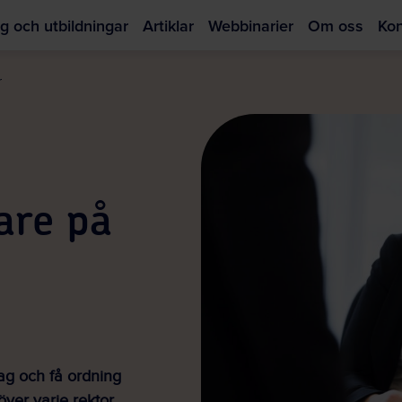
g och utbildningar
Artiklar
Webbinarier
Om oss
Kon
Hoppa
till
r
huvudinnehållet
dare på
rag och få ordning
ver varje rektor