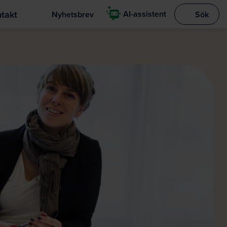
takt
AI-assistent
Nyhetsbrev
Sök
Visa sökrut