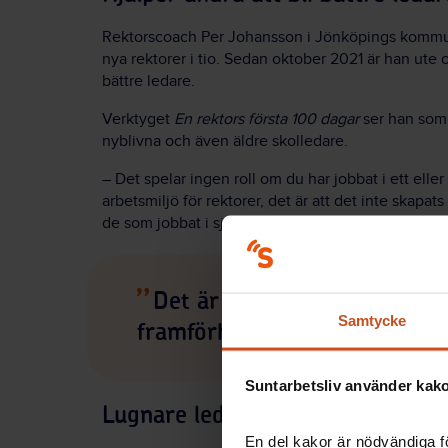
Rektorscoach Per Johansson i Jönköpings kommun 
nya rektorer i tio. Sedan oktober 2021 är han ute
bättre ledare.
Verktyget
En rektors första 100 dagar
ser han som 
nyblivna och även äldre skolledare.
– Det spelar ingen roll om du har jobbat i ett eller t
arbetsmiljö för rektorer, det är att det inte skapats
de som jobbat i sju-åtta år som rektor men sliter so
Det är ett stressigt jobb a
Samtycke
framförhållning skapar du ett
Suntarbetsliv använder kakor
Lugnare ledarskap med struktur 
En del kakor är nödvändiga fö