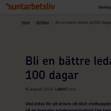
Verkty
Hem
Artiklar
Bli en bättre ledare på 100 daga
Bli en bättre le
100 dagar
15 augusti 2022
Lästid:
3 min
Vad krävs för att erövra ett stort chefsuppd
på en komplex arbetsorganisation? Det behö