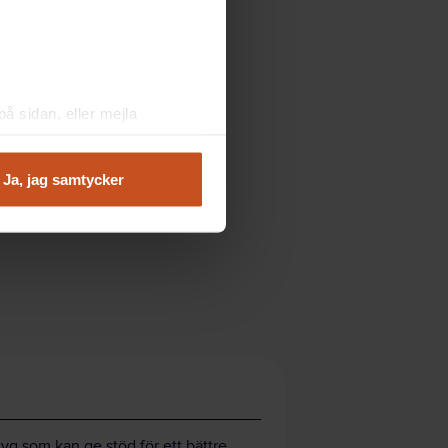
å sidan, eller mejla
Ja, jag samtycker
tyg som kan ge stöd för ett bättre