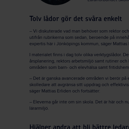
Tolv lådor gör det svåra enkelt
– Vi diskuterade vad man behöver som rektor och 
utifrån rubrikerna som sedan, beroende på innehå
expertis här i Jönköpings kommun, säger Mattias 
I materialet finns i dag tolv olika verktygslådor. De
årsplanering, rektors arbetsmiljö samt rutiner oc
områden som barn- och elevhälsa samt fritidshem
– Det är ganska avancerade områden vi berör på ett
skolledare att avgränsa sitt uppdrag och effektivis
säger Mattias Erliden och fortsätter:
– Eleverna går inte om sin skola. Det är här och n
lärarmiljö.
Hjälper andra att bli bättre ledar