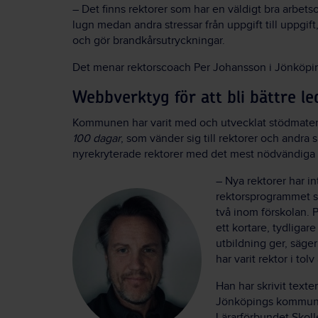
– Det finns rektorer som har en väldigt bra arbet
lugn medan andra stressar från uppgift till uppgift,
och gör brandkårsutryckningar.
Det menar rektorscoach Per Johansson i Jönköp
Webbverktyg för att bli bättre le
Kommunen har varit med och utvecklat stödmater
100 dagar
, som vänder sig till rektorer och andra 
nyrekryterade rektorer med det mest nödvändiga 
– Nya rektorer har int
rektorsprogrammet so
två inom förskolan. 
ett kortare, tydliga
utbildning ger, säge
har varit rektor i tolv 
Han har skrivit texte
Jönköpings kommun,
Lärarförbundet Skoll