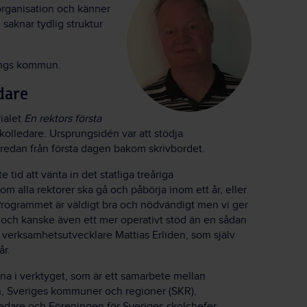
sorganisation och känner
 saknar tydlig struktur
ings kommun.
dare
ialet
En rektors första
skolledare. Ursprungsidén var att stödja
redan från första dagen bakom skrivbordet.
e tid att vänta in det statliga treåriga
m alla rektorer ska gå och påbörja inom ett år, eller
Programmet är väldigt bra och nödvändigt men vi ger
re och kanske även ett mer operativt stöd än en sådan
r verksamhetsutvecklare Mattias Erliden, som själv
år.
rna i verktyget, som är ett samarbete mellan
 Sveriges kommuner och regioner (SKR),
edare och Föreningen för Sveriges skolchefer.