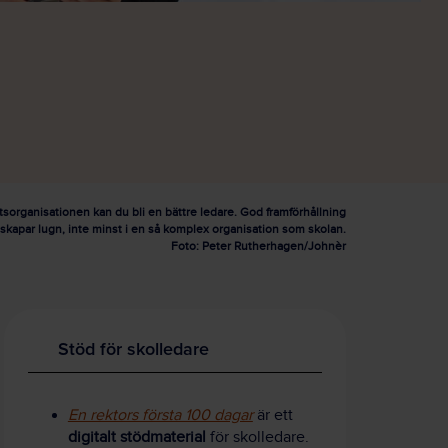
etsorganisationen kan du bli en bättre ledare. God framförhållning
r skapar lugn, inte minst i en så komplex organisation som skolan.
Foto: Peter Rutherhagen/Johnèr
Stöd för skolledare
En rektors första 100 dagar
är ett
digitalt stödmaterial
för skolledare.