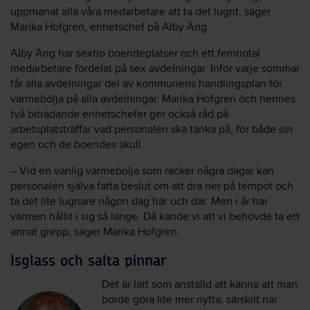
uppmanat alla våra medarbetare att ta det lugnt, säger
Marika Hofgren, enhetschef på Alby Äng.
Alby Äng har sextio boendeplatser och ett femtiotal
medarbetare fördelat på sex avdelningar. Inför varje sommar
får alla avdelningar del av kommunens handlingsplan för
värmebölja på alla avdelningar. Marika Hofgren och hennes
två biträdande enhetschefer ger också råd på
arbetsplatsträffar vad personalen ska tänka på, för både sin
egen och de boendes skull.
– Vid en vanlig värmebölja som räcker några dagar kan
personalen själva fatta beslut om att dra ner på tempot och
ta det lite lugnare någon dag här och där. Men i år har
värmen hållit i sig så länge. Då kände vi att vi behövde ta ett
annat grepp, säger Marika Hofgren.
Isglass och salta pinnar
Det är lätt som anställd att känna att man
borde göra lite mer nytta, särskilt när