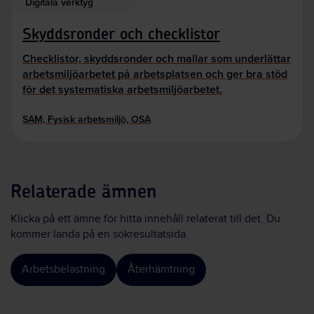
Digitala verktyg
Skyddsronder och checklistor
Checklistor, skyddsronder och mallar som underlättar
arbetsmiljöarbetet på arbetsplatsen och ger bra stöd
för det systematiska arbetsmiljöarbetet.
SAM, Fysisk arbetsmiljö, OSA
Relaterade ämnen
Klicka på ett ämne för hitta innehåll relaterat till det. Du
kommer landa på en sökresultatsida.
Arbetsbelastning
Återhämtning