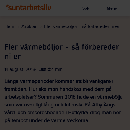
Sök
Meny
Visa sökruta
Hoppa
till
Hem
Artiklar
Fler värmeböljor – så förbereder ni er
huvudinnehållet
Fler värmeböljor - så förbereder
ni er
14 augusti 2018
Lästid:
4 min
Långa värmeperioder kommer att bli vanligare i
framtiden. Hur ska man handskas med dem på
arbetsplatser? Sommaren 2018 hade en värmebölja
som var ovanligt lång och intensiv. På Alby Ängs
vård- och omsorgsboende i Botkyrka drog man ner
på tempot under de varma veckorna.