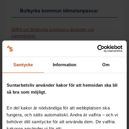
Botkyrka kommun klimatanpassar
SMHI om Botkyrka kommuns åtgärder vid
värmeböljor.
Botkyrka kommuns klimatstrategi.
Så här arbetar Botkyrka kommun vid värmebölja.
Samtycke
Information
Om
Värmebölja – så här kan du som chef
Suntarbetsliv använder kakor för att hemsidan ska bli
förebygga problem
så bra som möjligt.
En del kakor är nödvändiga för att webbplatsen ska
Som chef har du ett arbetsmiljöansvar för att hålla
fungera, och sätts automatiskt. Andra är valfria – och vi
temperaturerna nere, eller säkerställa en god
behöver ditt samtycke för att använda dem. De valfria
arbetsmiljö så långt det är möjligt med tanke på
kakorna använder vi för att: