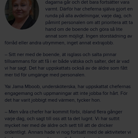
dagarna går och det bara fortsätter vara
varmt. Därför har cheferna själva gjort en
runda på alla avdelningar, varje dag, och
påmint personalen om att prioritera att ta
hand om de boende och göra så lite
annat som möjligt. Ingen storstädning av
förråd eller andra utrymmen, inget annat extrajobb.
– Sitt ner med de boende, ät isglass och salta pinnar
tillsammans för att få i er både vätska och salter, det är vad
vi har sagt. Det har uppskattats också av de äldre som fått
mer tid för umgänge med personalen.
Yai Jama Mboob, undersköterska, har uppskattat chefernas
engagemang och uppmaningar att inte jobba för hårt. För
det har varit jobbigt med värmen, tycker hon.
– Men våra chefer har kommit förbi, ibland flera gånger
varje dag, och sagt till oss att ta det lugnt. Vi har suttit
mycket ner med de äldre och sett till att de dricker
ordentligt. Annars hade vi nog fortsatt med de aktiviteter vi