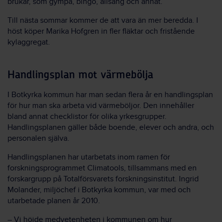
brukar, som gympa, bingo, allsång och annat.
Till nästa sommar kommer de att vara än mer beredda. I
höst köper Marika Hofgren in fler fläktar och fristående
kylaggregat.
Handlingsplan mot värmebölja
I Botkyrka kommun har man sedan flera år en handlingsplan
för hur man ska arbeta vid värmeböljor. Den innehåller
bland annat checklistor för olika yrkesgrupper.
Handlingsplanen gäller både boende, elever och andra, och
personalen själva.
Handlingsplanen har utarbetats inom ramen för
forskningsprogrammet Climatools, tillsammans med en
forskargrupp på Totalförsvarets forskningsinstitut. Ingrid
Molander, miljöchef i Botkyrka kommun, var med och
utarbetade planen år 2010.
– Vi höjde medvetenheten i kommunen om hur