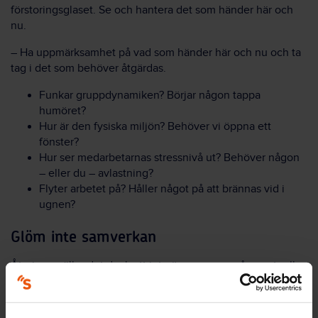
förstoringsglaset. Se och hantera det som händer här och
nu.
– Ha uppmärksamhet på vad som händer här och nu och ta
tag i det som behöver åtgärdas.
Funkar gruppdynamiken? Börjar någon tappa
humöret?
Hur är den fysiska miljön? Behöver vi öppna ett
fönster?
Hur ser medarbetarnas stressnivå ut? Behöver någon
– eller du – avlastning?
Flyter arbetet på? Håller något på att brännas vid i
ugnen?
Glöm inte samverkan
Återigen gäller det dock att inte överreagera på eventuella
avvikelser.
– Bli inte sur om skinkan bränns vid eller om granen välter.