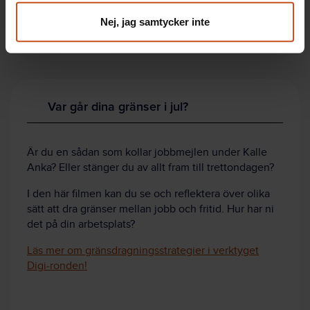
– De går ju lika bra att applicera på Hanukkah eller Eid, till
Nej, jag samtycker inte
exempel. Oavsett vilket – kom ihåg att sänka kraven.
Firandet måste inte bli perfekt, avslutar Mikael Rehnberg.
Var går dina gränser i jul?
Är du en sådan som kollar jobbmejlen under Kalle
Anka? Eller stänger du av allt fram till trettondagen?
I den här filmen kan du se och reflektera över olika
sätt att dra gränser mellan jobb och fritid. Hur har ni
det på din arbetsplats?
Läs mer om gränsdragningsstrategier i verktyget
Digi-ronden!