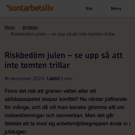
Sök
Meny
Visa sökruta
Hoppa
till
Hem
Artiklar
huvudinnehållet
Riskbedöm julen – se upp så att inte tomten trillar
Riskbedöm julen – se upp så att
inte tomten trillar
18 december 2023
Lästid:
3 min
Finns det risk att granen välter eller att
sällskapsspelet skapar konflikt? Nu väntar julfirande
för många, och då vill man kanske glömma allt om
riskbedömningar och samverkan. Men det går
faktiskt att ta med sig arbetsmiljöbegreppen ända in i
julstugan.