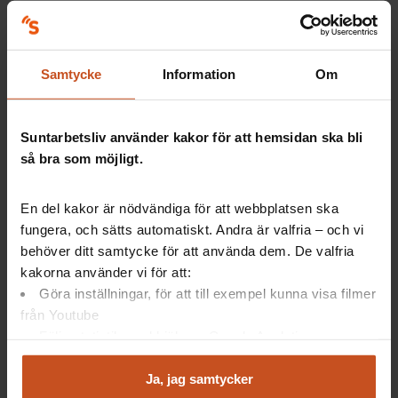
– Det är först när det finns balans mellan krav och resurser
som man har möjlighet att tillgodogöra sig utbildning.
Samtycke
Information
Om
Det säger Maria Nordin, som avslutar med att betona vikten
av att arbetsmiljöfrågorna förankras i ledningen, på den
strategiska nivån. Det behövs för att skapa förståelse och
stöd för den operativa personalen, ute i verksamheten.
Suntarbetsliv använder kakor för att hemsidan ska bli
så bra som möjligt.
– Det gäller att den strategiska och den operativa nivån
kommunicerar, så att den strategiska nivån förstår vad den
operativa behöver, säger Maria Nordin.
En del kakor är nödvändiga för att webbplatsen ska
fungera, och sätts automatiskt. Andra är valfria – och vi
behöver ditt samtycke för att använda dem. De valfria
kakorna använder vi för att:
Kort om rapporten
Göra inställningar, för att till exempel kunna visa filmer
från Youtube
Följa statistik med hjälp av Google Analytics
Namn:
Äldreomsorgens ständiga förändringar – om
Analysera trafik för att kunna visa riktad information
organisation, arbetsmiljö och ledarskap
och marknadsföring
Ja, jag samtycker