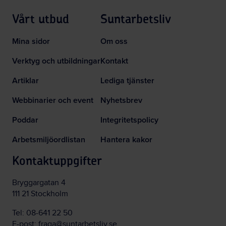
Vårt utbud
Suntarbetsliv
Mina sidor
Om oss
Verktyg och utbildningar
Kontakt
Artiklar
Lediga tjänster
Webbinarier och event
Nyhetsbrev
Poddar
Integritetspolicy
Arbetsmiljöordlistan
Hantera kakor
Kontaktuppgifter
Bryggargatan 4
111 21 Stockholm
Tel:
08-641 22 50
E-post:
fraga@suntarbetsliv.se