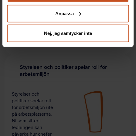
Du kan när som helst återta ditt godkännande genom att
Forskare:
Kristina Westerberg och Maria Nordin
klicka på ”hantera kakor” längst ner på sidan, eller mejla
Anpassa
Publicerad:
2021
integritet@suntarbetsliv.se.
Finansiär:
SNS
Nej, jag samtycker inte
Klicka här för att komma till rapporten.
Styrelsen och politiker spelar roll för
arbetsmiljön
Styrelser och
politiker spelar roll
för arbetsmiljön ute
på arbetsplatserna.
Ni som sitter i
ledningen kan
påverka hur chefer