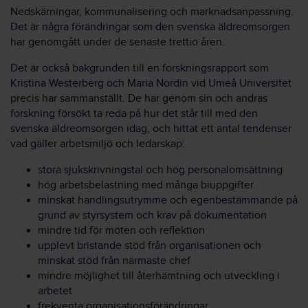
Nedskärningar, kommunalisering och marknadsanpassning.
Det är några förändringar som den svenska äldreomsorgen
har genomgått under de senaste trettio åren.
Det är också bakgrunden till en forskningsrapport som
Kristina Westerberg och Maria Nordin vid Umeå Universitet
precis har sammanställt. De har genom sin och andras
forskning försökt ta reda på hur det står till med den
svenska äldreomsorgen idag, och hittat ett antal tendenser
vad gäller arbetsmiljö och ledarskap:
stora sjukskrivningstal och hög personalomsättning
hög arbetsbelastning med många biuppgifter
minskat handlingsutrymme och egenbestämmande på
grund av styrsystem och krav på dokumentation
mindre tid för möten och reflektion
upplevt bristande stöd från organisationen och
minskat stöd från närmaste chef
mindre möjlighet till återhämtning och utveckling i
arbetet
frekventa organisationsförändringar