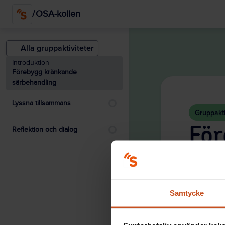
/
OSA-kollen
Alla gruppaktiviteter
Introduktion
Förebygg kränkande
särbehandling
Lyssna tillsammans
Gruppakti
För
Reflektion och dialog
Vill ni 
man kan 
forskar
Samtycke
vägen.