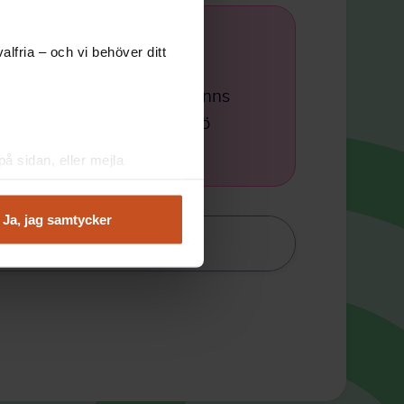
lfria – och vi behöver ditt
iga konflikter,
 den typen av problem finns
 en god social arbetsmiljö
ling.
å sidan, eller mejla
Ja, jag samtycker
iteten