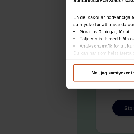
Suntarbetsliv använder kakor
Kom 
En del kakor är nödvändiga fö
Aktiv
samtycke för att använda dem
sama
Göra inställningar, för att
Följa statistik med hjälp 
på ar
Analysera trafik för att k
föreb
Du kan när som helst återta d
integritet@suntarbetsliv.se.
Nej, jag samtycker i
Info
Star