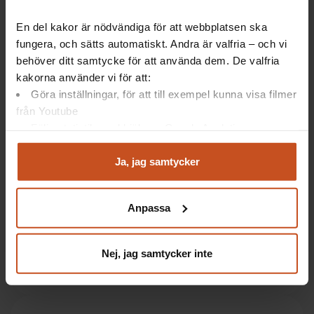
det som styr. Arbetsgivaren måste ställa frågan ”hur gör vi
vår arbetsuppgift på bästa sätt” – och fatta beslut utifrån
En del kakor är nödvändiga för att webbplatsen ska
det, avslutade Anne-Marie Hultberg.
fungera, och sätts automatiskt. Andra är valfria – och vi
behöver ditt samtycke för att använda dem. De valfria
kakorna använder vi för att:
Göra inställningar, för att till exempel kunna visa filmer
Mer om seminariet
från Youtube
Följa statistik med hjälp av Google Analytics
Analysera trafik för att kunna visa riktad information
Seminariet hade titeln
Framtidens kontorsarbete: hur
och marknadsföring
Ja, jag samtycker
ska arbetet organiseras efter pandemin?
Du kan när som helst återta ditt godkännande genom att
klicka på ”hantera kakor” längst ner på sidan, eller mejla
Det arrangerades av Centrum för forskning om
Anpassa
integritet@suntarbetsliv.se.
arbete och sysselsättning (WE) vid Göteborgs
universitet.
Nej, jag samtycker inte
Här kan du läsa mer om seminariet.