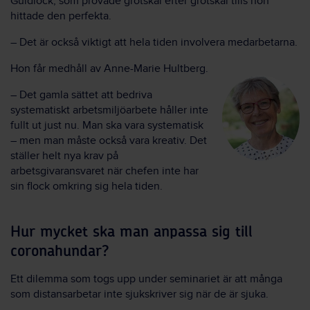
Guldlock, som provade grötskål efter grötskål tills hon
hittade den perfekta.
– Det är också viktigt att hela tiden involvera medarbetarna.
Hon får medhåll av Anne-Marie Hultberg.
­– Det gamla sättet att bedriva
systematiskt arbetsmiljöarbete håller inte
fullt ut just nu. Man ska vara systematisk
– men man måste också vara kreativ. Det
ställer helt nya krav på
arbetsgivaransvaret när chefen inte har
sin flock omkring sig hela tiden.
Hur mycket ska man anpassa sig till
coronahundar?
Ett dilemma som togs upp under seminariet är att många
som distansarbetar inte sjukskriver sig när de är sjuka.