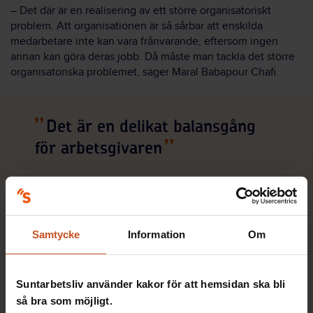
– Det där är en realisering av ett större organisatoriskt
problem. Att organisationen är så sårbar att enskilda
medarbetare inte kan vara frånvarande, eftersom ingen
annan kan göra deras jobb. Då måste man tackla det större
organisatoriska problemet, säger Maral Babapour Chafi.
Det är en delikat balansgång
för arbetsgivaren
Seminariet avslutades med frågan om hur mycket
arbetsgivaren ska anpassa sig till nya vanor som
medarbetare har skaffat sig under pandemin: hundar, flyttar
Samtycke
Information
Om
till landet och så vidare.
– Det är en delikat balansgång för arbetsgivaren. Det kan
Suntarbetsliv använder kakor för att hemsidan ska bli
finnas mycket förväntningar från arbetstagarna på att kunna
så bra som möjligt.
justera arbetslivet utifrån nya vanor. Men det kan inte vara