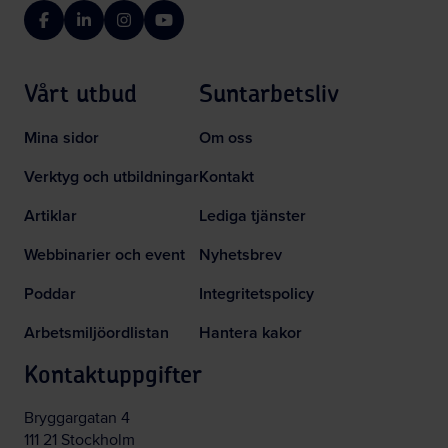
Facebook
LinkedIn
Instagram
YouTube
Vårt utbud
Suntarbetsliv
Mina sidor
Om oss
Verktyg och utbildningar
Kontakt
Artiklar
Lediga tjänster
Webbinarier och event
Nyhetsbrev
Poddar
Integritetspolicy
Arbetsmiljöordlistan
Hantera kakor
Kontaktuppgifter
Bryggargatan 4
111 21 Stockholm