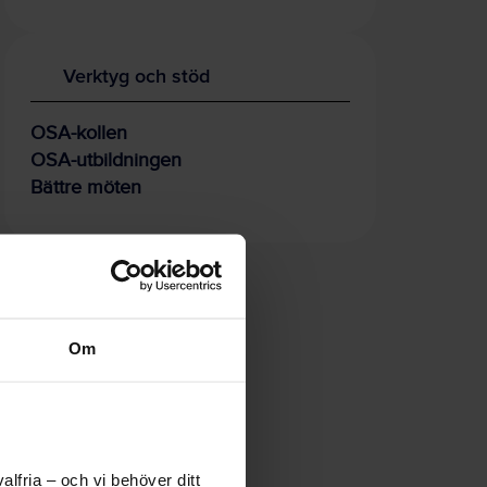
Verktyg och stöd
OSA-kollen
OSA-utbildningen
Bättre möten
Om
lfria – och vi behöver ditt