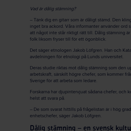
Vad är dålig stämning?
–
Tänk dig en gitarr som är dåligt stämd. Den klinga
inget bra ackord. Våra informanter använder ord s
att något inte står riktigt rätt till. Dålig stämning
folk liksom fryser till för ett ögonblick.
Det säger etnologen Jakob Löfgren. Han och Kata
avdelningen för etnologi på Lunds universitet.
Deras studie riktas mot dålig stämning som den u
arbetskraft, särskilt högre chefer, som kommer från
Sverige för att arbeta som ledare.
Forskarna har djupintervjuat sådana chefer, och 
helst att svara på.
–
De som svarat hittills på frågelistan är i hög gr
enhetschefer, säger Jakob Löfgren.
Dålig stämning
–
en svensk kultu