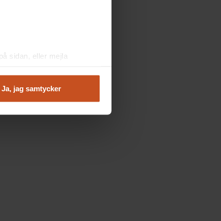
å sidan, eller mejla
Ja, jag samtycker