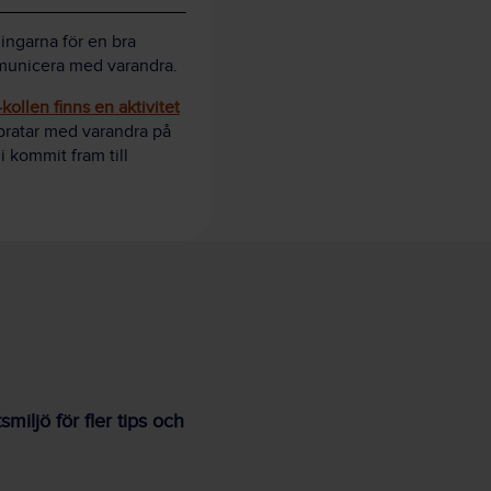
ningarna för en bra
mmunicera med varandra.
ollen finns en aktivitet
i pratar med varandra på
i kommit fram till
iljö för fler tips och