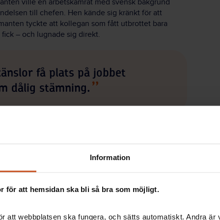
rmanten ville en arbetskamrat med svensk bakgrund
ndelsen till chefen. Hen kände sig kränkt för att
anten tyckte att kollegan som fått utbrottet bara
fick – och lugnade sig direkt.
känslor få plats på jobbet
m dålig stämning.
obbet medan andra upplever det som dålig stämning.
då händer något som forskarna beskriver som bortfall
tystnar, och alla känner det gnisslande ostämda
Information
an det som hänt.
 för att hemsidan ska bli så bra som möjligt.
ning
lserna. En del vill dra in chefen, andra inte. Det
r att webbplatsen ska fungera, och sätts automatiskt. Andra är va