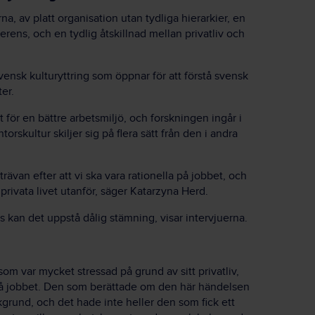
na, av platt organisation utan tydliga hierarkier, en
verens, och en tydlig åtskillnad mellan privatliv och
nsk kulturyttring som öppnar för att förstå svensk
ter.
för en bättre arbetsmiljö, och forskningen ingår i
rskultur skiljer sig på flera sätt från den i andra
trävan efter att vi ska vara rationella på jobbet, och
privata livet utanför, säger Katarzyna Herd.
 kan det uppstå dålig stämning, visar intervjuerna.
om var mycket stressad på grund av sitt privatliv,
 på jobbet. Den som berättade om den här händelsen
grund, och det hade inte heller den som fick ett