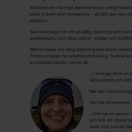
Kontorslivet i Sverige kännetecknas, enligt forskar
stark strävan efter konsensus – att alla ska vara ö
arbetsliv.
Som etnologer ser de på dålig stämning som en sve
kontorskultur och dess rutiner, ritualer och konflik
Mer kunskap om dålig stämning kan bidra i arbetet 
Fortes program för arbetslivsforskning. Svensk konto
europeiska länder, menar de.
–
I Sverige finns en s
lämna familj och det 
När den normen bryts
Hon tar ett exempel:
–
Det var en person s
och fick ett utbrott
hade inte svensk bak