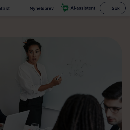
takt
AI-assistent
Nyhetsbrev
Sök
Visa sökrut