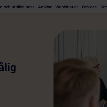
g och utbildningar
Artiklar
Webbinarier
Om oss
Kon
Hoppa
till
huvudinnehållet
ålig