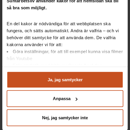
Suntarbetsliv använder kakor för att hemsidan ska bli
så bra som möjligt.
Finansiär
: AFA Försäkring
Tidsperiod
: 2015–2019
En del kakor är nödvändiga för att webbplatsen ska
fungera, och sätts automatiskt. Andra är valfria – och vi
behöver ditt samtycke för att använda dem. De valfria
kakorna använder vi för att:
Så kan ni förebygga och hantera mobbning
Göra inställningar, för att till exempel kunna visa filmer
av chefer
från Youtube
Följa statistik med hjälp av Google Analytics
Analysera trafik för att kunna visa riktad information
Utgå från att alla kan bli mobbade
Inkludera cheferna i rutiner mot mobbning
och marknadsföring
Ja, jag samtycker
Var tydlig med att mobbning inte accepteras
Du kan när som helst återta ditt godkännande genom att
Agera tidigt vid misstänkt mobbning
klicka på ”hantera kakor” längst ner på sidan, eller mejla
Ge HR kan en tydlig roll
Anpassa
integritet@suntarbetsliv.se.
Lyssna till alla parter
Nej, jag samtycker inte