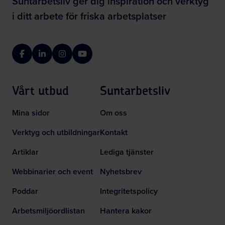
Suntarbetsliv ger dig inspiration och verktyg
i ditt arbete för friska arbetsplatser
Facebook
LinkedIn
Instagram
YouTube
Vårt utbud
Suntarbetsliv
Mina sidor
Om oss
Verktyg och utbildningar
Kontakt
Artiklar
Lediga tjänster
Webbinarier och event
Nyhetsbrev
Poddar
Integritetspolicy
Arbetsmiljöordlistan
Hantera kakor