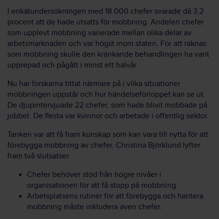
I enkätundersökningen med 18 000 chefer svarade då 3,2
procent att de hade utsatts för mobbning. Andelen chefer
som upplevt mobbning varierade mellan olika delar av
arbetsmarknaden och var högst inom staten. För att räknas
som mobbning skulle den kränkande behandlingen ha varit
upprepad och pågått i minst ett halvår.
Nu har forskarna tittat närmare på i vilka situationer
mobbningen uppstår och hur händelseförloppet kan se ut.
De djupintervjuade 22 chefer, som hade blivit mobbade på
jobbet. De flesta var kvinnor och arbetade i offentlig sektor.
Tanken var att få fram kunskap som kan vara till nytta för att
förebygga mobbning av chefer. Christina Björklund lyfter
fram två slutsatser:
Chefer behöver stöd från högre nivåer i
organisationen för att få stopp på mobbning.
Arbetsplatsens rutiner för att förebygga och hantera
mobbning måste inkludera även chefer.