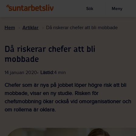
Sök
Meny
Visa sökruta
Hoppa
till
Hem
Artiklar
Då riskerar chefer att bli mobbade
huvudinnehållet
Då riskerar chefer att bli
mobbade
14 januari 2020
Lästid:
4 min
Chefer som är nya på jobbet löper högre risk att bli
mobbade, visar en ny studie. Risken för
chefsmobbning ökar också vid omorganisationer och
om rollerna är oklara.