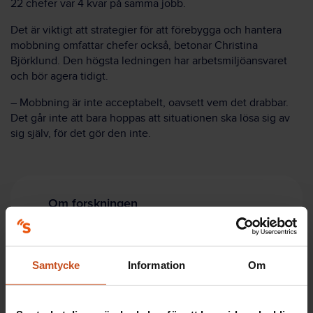
22 chefer var 4 kvar på samma jobb.
Det är viktigt att strategier för att förebygga och hantera
mobbning omfattar chefer också, betonar Christina
Björklund. Den högsta ledningen har arbetsmiljöansvaret
och bör agera tidigt.
– Mobbning är inte acceptabelt, oavsett vem det drabbar.
Det går inte att bara hoppas att situationen ska lösa sig av
sig själv, för det gör den inte.
Om forskningen
Projekt
: Chefer i skottlinjen
Samtycke
Information
Om
Projektledare
: Christina Björklund, docent, enheten
för interventions- och implementeringsforskning
inom arbetshälsa, Karolinska Institutet, Stockholm