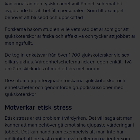
kan annat än den fysiska arbetsmiljön och schemat bli
avgörande för att behålla personalen. Som till exempel
behovet att bli sedd och uppskattad.
Forskarna bakom studien ville veta vad det är som gör att
sjuksköterskor är friska och effektiva och tycker att jobbet är
meningsfullt.
De tog in enkätsvar från över 1 700 sjuksköterskor vid sex
olika sjukhus. Vårdenhetscheferna fick en egen enkät. Två
enkäter skickades ut med ett års mellanrum.
Dessutom djupintervjuade forskarna sjuksköterskor och
enhetschefer och genomförde gruppdiskussioner med
sjuksköterskor.
Motverkar etisk stress
Etisk stress är ett problem i vårdyrken. Det vill säga att man
känner att man behöver gå emot sina djupaste värderingar i
jobbet. Det kan handla om exempelvis att man inte har
möjlighet att ge bästa möjliga vård eller om patienter som