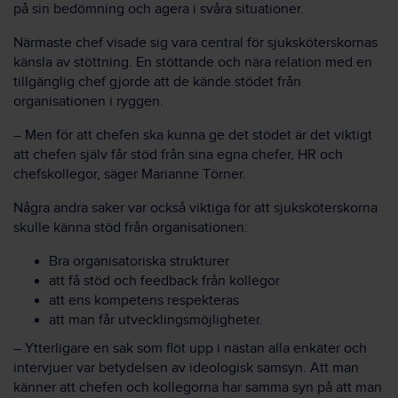
på sin bedömning och agera i svåra situationer.
Närmaste chef visade sig vara central för sjuksköterskornas
känsla av stöttning. En stöttande och nära relation med en
tillgänglig chef gjorde att de kände stödet från
organisationen i ryggen.
– Men för att chefen ska kunna ge det stödet är det viktigt
att chefen själv får stöd från sina egna chefer, HR och
chefskollegor, säger Marianne Törner.
Några andra saker var också viktiga för att sjuksköterskorna
skulle känna stöd från organisationen:
Bra organisatoriska strukturer
att få stöd och feedback från kollegor
att ens kompetens respekteras
att man får utvecklingsmöjligheter.
– Ytterligare en sak som flöt upp i nästan alla enkäter och
intervjuer var betydelsen av ideologisk samsyn. Att man
känner att chefen och kollegorna har samma syn på att man