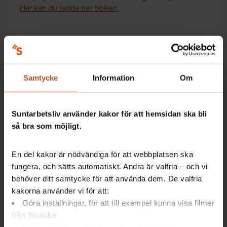
Här kan du ladda ner boken.
Stöd från organisationen
Samtycke
Information
Om
POS, Perceived Organizational Support, betyder
ungefär ”uppfattat organisatoriskt stöd”.
Suntarbetsliv använder kakor för att hemsidan ska bli
POS handlar om ett skapa ett arbetsklimat där
så bra som möjligt.
medarbetarna uppfattar att organisationen:
bryr sig om deras välbefinnande
En del kakor är nödvändiga för att webbplatsen ska
uppskattar deras arbetsinsats
fungera, och sätts automatiskt. Andra är valfria – och vi
Ett sådant klimat ökar enligt forskningen chansen att
behöver ditt samtycke för att använda dem. De valfria
medarbetarna vill bidra till organisationens mål.
kakorna använder vi för att:
Göra inställningar, för att till exempel kunna visa filmer
från Youtube
Följa statistik med hjälp av Google Analytics