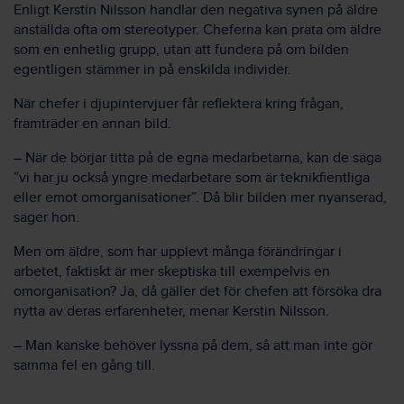
Enligt Kerstin Nilsson handlar den negativa synen på äldre
anställda ofta om stereotyper. Cheferna kan prata om äldre
som en enhetlig grupp, utan att fundera på om bilden
egentligen stämmer in på enskilda individer.
När chefer i djupintervjuer får reflektera kring frågan,
framträder en annan bild.
– När de börjar titta på de egna medarbetarna, kan de säga
”vi har ju också yngre medarbetare som är teknikfientliga
eller emot omorganisationer”. Då blir bilden mer nyanserad,
säger hon.
Men om äldre, som har upplevt många förändringar i
arbetet, faktiskt är mer skeptiska till exempelvis en
omorganisation? Ja, då gäller det för chefen att försöka dra
nytta av deras erfarenheter, menar Kerstin Nilsson.
– Man kanske behöver lyssna på dem, så att man inte gör
samma fel en gång till.