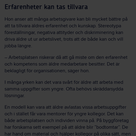
Erfarenheter kan tas tillvara
Hon anser att många arbetsgivare kan bli mycket bättre på
att ta tillvara äldres erfarenhet och kunskap. Stereotypa
föreställningar, negativa attityder och diskriminering kan
driva äldre ut ur arbetslivet, trots att de både kan och vill
jobba längre.
– Arbetsplatsen riskerar då att gå miste om den erfarenhet
och kompetens som äldre medarbetare besitter. Det är
beklagligt för organisationen, säger hon.
I många yrken kan det vara svårt för äldre att arbeta med
samma uppgifter som yngre. Ofta behövs skräddarsydda
lösningar.
En modell kan vara att äldre avlastas vissa arbetsuppgifter
och i stället får vara mentorer för yngre kollegor. Det kan
både arbetsplatsen och individen vinna på. På byggföretag
har forskarna sett exempel på att äldre blir ”bodtomtar”. De
har hand om material och hjälper kollegor på olika sätt, men