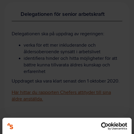
Delegationen för senior arbetskraft
Delegationen ska på uppdrag av regeringen:
verka för ett mer inkluderande och
åldersoberoende synsätt i arbetslivet
identifiera hinder och hitta möjligheter för att
bättre kunna tillvarata äldres kunskap och
erfarenhet
Uppdraget ska vara klart senast den 1 oktober 2020.
Här hittar du rapporten Chefers attityder till sina
äldre anställda.
Fyra olika slags åldrar