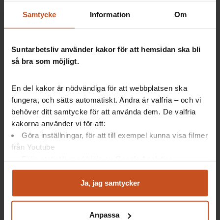
Samtycke
Information
Om
Kerstin Nilsson, professor i folkhälsovetenskap vid
Högskolan i Kristianstad och docent vid Arbets- och
miljömedicin vid Lunds universitet, har utvecklat
Suntarbetsliv använder kakor för att hemsidan ska bli
SwAge-modellen (Sustainable Working Life for All
så bra som möjligt.
Ages).
Den ringar in vad arbetsplatserna bör satsa på för att
En del kakor är nödvändiga för att webbplatsen ska
behålla äldre personal. Modellen väger bland annat
fungera, och sätts automatiskt. Andra är valfria – och vi
olika slags åldrar i förhållande till arbetsförmåga.
behöver ditt samtycke för att använda dem. De valfria
kakorna använder vi för att:
Fyra slags åldrar:
Göra inställningar, för att till exempel kunna visa filmer
Kronologisk (antalet år)
från Youtube
Biologisk (kroppsligt åldrande, vilket påverkas
Följa statistik med hjälp av Google Analytics
av arbetsliv, livsstil och genetiskt arv)
Analysera trafik för att kunna visa riktad information
Social (attityden till en åldersgrupp, utifrån var i
och marknadsföring
Ja, jag samtycker
livet vi befinner oss)
Du kan när som helst återta ditt godkännande genom att
Kognitiv (minne, förmåga att lära nytt m.m.)
klicka på ”hantera kakor” längst ner på sidan, eller mejla
Läs mer om
SwAge-modellen
här.
Anpassa
integritet@suntarbetsliv.se.