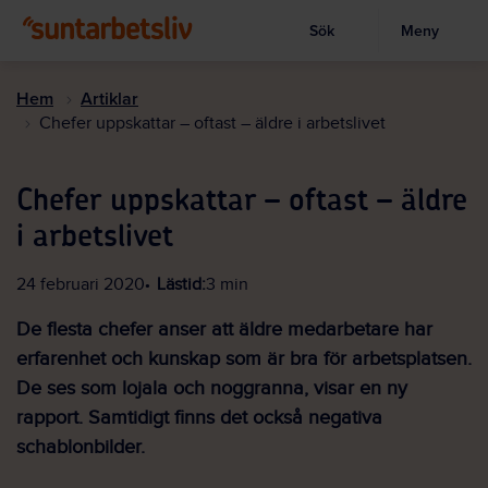
Sök
Meny
Visa sökruta
Hoppa
till
Hem
Artiklar
huvudinnehållet
Chefer uppskattar – oftast – äldre i arbetslivet
Chefer uppskattar – oftast – äldre
i arbetslivet
24 februari 2020
Lästid:
3 min
De flesta chefer anser att äldre medarbetare har
erfarenhet och kunskap som är bra för arbetsplatsen.
De ses som lojala och noggranna, visar en ny
rapport. Samtidigt finns det också negativa
schablonbilder.