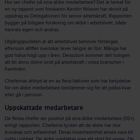
Hur ser chefer på sina äldre medarbetare? Det är temat för
en ny rapport som forskaren Kerstin Nilsson har skrivit på
uppdrag av Delegationen för senior arbetskraft. Rapporten
bygger på tidigare forskning om äldre i arbetslivet, både
hennes egen och andras.
Utgångspunkten är att arbetslivet behöver förlängas,
eftersom alltfler svenskar lever längre än förr. Många har
god hälsa högt upp i åren. Dessutom kommer det troligen
att bli ännu större brist på arbetskraft i vissa branscher i
framtiden.
Chefernas attityd är en av flera faktorer som har betydelse
för om äldre medarbetare bestämmer sig för att jobba kvar
eller gå i pension.
Uppskattade medarbetare
De flesta chefer ser positivt på sina äldre medarbetare (55+),
enligt rapporten. Cheferna tycker att de äldre har stor
kunskap och erfarenhet. Deras livserfarenhet anses vara till
nytta i jobbet. De äldre uppfattas som ett stöd för yngre. De