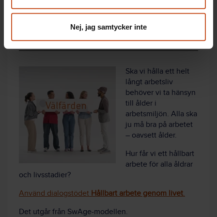
Nej, jag samtycker inte
Ta med ålder i arbetsmiljöarbetet
Ska vi hålla ett helt
långt arbetsliv
behöver vi ta hänsyn
till ålder i
arbetsmiljön. Alla ska
ju må bra på arbetet
– oavsett ålder.
Hur får vi ett hållbart
arbete för alla åldrar
och livsstadier?
Använd dialogstödet
Hållbart arbete genom livet
.
Det utgår från SwAge-modellen.