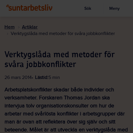
Sök
Meny
Visa sökruta
Hoppa
till
Hem
Artiklar
huvudinnehållet
Verktygslåda med metoder för svåra jobbkonflikter
Verktygslåda med metoder för
svåra jobbkonflikter
26 mars 2014
Lästid:
5 min
Arbetsplatskonflikter skadar både individer och
verksamheter. Forskaren Thomas Jordan ska
intervjua tolv organisationskonsulter om hur de
arbetar med svårlösta konflikter i arbetsgrupper där
man är ovan att reflektera över sig själv och sitt
beteende. Målet är att utveckla en verktygslåda med