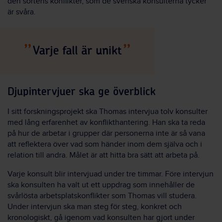
den sortens konflikter, som de svenska konsulterna tycker
är svåra.
Varje fall är unikt
Djupintervjuer ska ge överblick
I sitt forskningsprojekt ska Thomas intervjua tolv konsulter
med lång erfarenhet av konflikthantering. Han ska ta reda
på hur de arbetar i grupper där personerna inte är så vana
att reflektera över vad som händer inom dem själva och i
relation till andra. Målet är att hitta bra sätt att arbeta på.
Varje konsult blir intervjuad under tre timmar. Före intervjun
ska konsulten ha valt ut ett uppdrag som innehåller de
svårlösta arbetsplatskonflikter som Thomas vill studera.
Under intervjun ska man steg för steg, konkret och
kronologiskt, gå igenom vad konsulten har gjort under