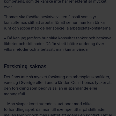
kompetens, som de kanske inte har reflekterat så mycket
över.
Thomas ska försöka beskriva vilken filosofi som styr
konsulternas sätt att arbeta, för att se hur man kan tänka
runt och jobba med de här speciella arbetsplatskonflikterna.
– Då kan jag jämföra hur olika konsulter tänker och beskriva
likheter och skillnader. Då får vi ett bättre underlag över
vilka metoder och arbetssätt man kan använda.
Forskning saknas
Det finns inte så mycket forskning om arbetsplatskonflikter,
vare sig i Sverige eller i andra länder. Och Thomas tycker att
den forskning som bedrivs sällan är spännande eller
meningsfull.
– Man skapar konstruerade situationer med olika
förhandlingsspel, där man till exempel tittar på skillnader
mellan kvinnor och män i sättet att agera i en konflikt. Det är