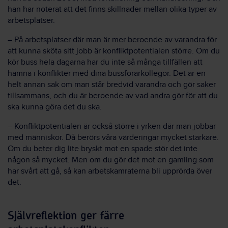
han har noterat att det finns skillnader mellan olika typer av
arbetsplatser.
– På arbetsplatser där man är mer beroende av varandra för
att kunna sköta sitt jobb är konfliktpotentialen större. Om du
kör buss hela dagarna har du inte så många tillfällen att
hamna i konflikter med dina bussförarkollegor. Det är en
helt annan sak om man står bredvid varandra och gör saker
tillsammans, och du är beroende av vad andra gör för att du
ska kunna göra det du ska.
– Konfliktpotentialen är också större i yrken där man jobbar
med människor. Då berörs våra värderingar mycket starkare.
Om du beter dig lite bryskt mot en spade stör det inte
någon så mycket. Men om du gör det mot en gamling som
har svårt att gå, så kan arbetskamraterna bli upprörda över
det.
Självreflektion ger färre