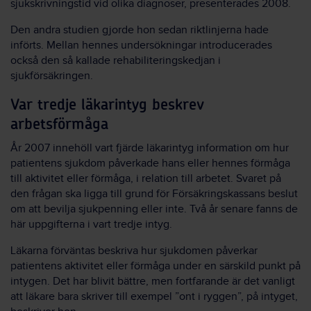
sjukskrivningstid vid olika diagnoser, presenterades 2008.
Den andra studien gjorde hon sedan riktlinjerna hade
införts. Mellan hennes undersökningar introducerades
också den så kallade rehabiliteringskedjan i
sjukförsäkringen.
Var tredje läkarintyg beskrev
arbetsförmåga
År 2007 innehöll vart fjärde läkarintyg information om hur
patientens sjukdom påverkade hans eller hennes förmåga
till aktivitet eller förmåga, i relation till arbetet. Svaret på
den frågan ska ligga till grund för Försäkringskassans beslut
om att bevilja sjukpenning eller inte. Två år senare fanns de
här uppgifterna i vart tredje intyg.
Läkarna förväntas beskriva hur sjukdomen påverkar
patientens aktivitet eller förmåga under en särskild punkt på
intygen. Det har blivit bättre, men fortfarande är det vanligt
att läkare bara skriver till exempel ”ont i ryggen”, på intyget,