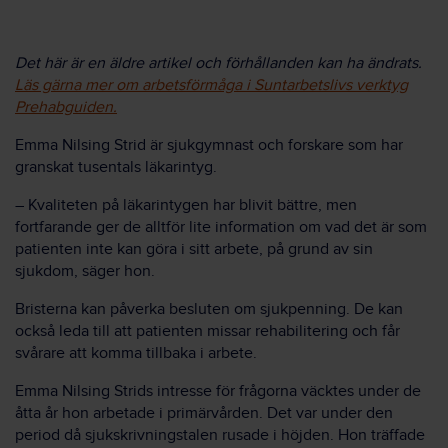
Det här är en äldre artikel och förhållanden kan ha ändrats.
Läs gärna mer om arbetsförmåga i Suntarbetslivs verktyg
Prehabguiden.
Emma Nilsing Strid är sjukgymnast och forskare som har
granskat tusentals läkarintyg.
– Kvaliteten på läkarintygen har blivit bättre, men
fortfarande ger de alltför lite information om vad det är som
patienten inte kan göra i sitt arbete, på grund av sin
sjukdom, säger hon.
Bristerna kan påverka besluten om sjukpenning. De kan
också leda till att patienten missar rehabilitering och får
svårare att komma tillbaka i arbete.
Emma Nilsing Strids intresse för frågorna väcktes under de
åtta år hon arbetade i primärvården. Det var under den
period då sjukskrivningstalen rusade i höjden. Hon träffade