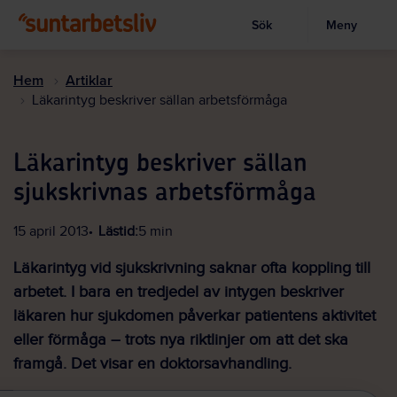
Sök
Meny
Visa sökruta
Hoppa
till
Hem
Artiklar
huvudinnehållet
Läkarintyg beskriver sällan arbetsförmåga
Läkarintyg beskriver sällan
sjukskrivnas arbetsförmåga
15 april 2013
Lästid:
5 min
Läkarintyg vid sjukskrivning saknar ofta koppling till
arbetet. I bara en tredjedel av intygen beskriver
läkaren hur sjukdomen påverkar patientens aktivitet
eller förmåga – trots nya riktlinjer om att det ska
framgå. Det visar en doktorsavhandling.