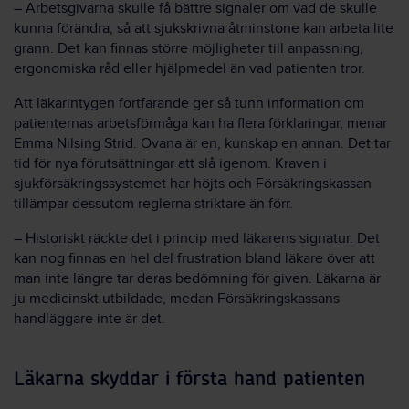
– Arbetsgivarna skulle få bättre signaler om vad de skulle
kunna förändra, så att sjukskrivna åtminstone kan arbeta lite
grann. Det kan finnas större möjligheter till anpassning,
ergonomiska råd eller hjälpmedel än vad patienten tror.
Att läkarintygen fortfarande ger så tunn information om
patienternas arbetsförmåga kan ha flera förklaringar, menar
Emma Nilsing Strid. Ovana är en, kunskap en annan. Det tar
tid för nya förutsättningar att slå igenom. Kraven i
sjukförsäkringssystemet har höjts och Försäkringskassan
tillämpar dessutom reglerna striktare än förr.
– Historiskt räckte det i princip med läkarens signatur. Det
kan nog finnas en hel del frustration bland läkare över att
man inte längre tar deras bedömning för given. Läkarna är
ju medicinskt utbildade, medan Försäkringskassans
handläggare inte är det.
Läkarna skyddar i första hand patienten