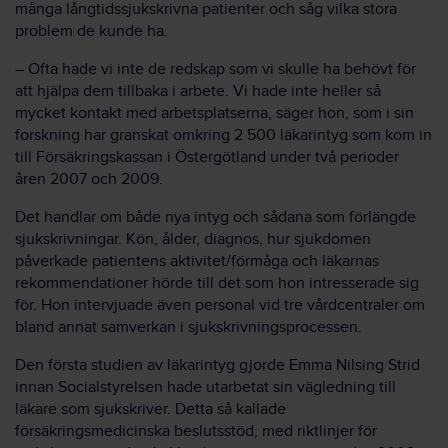
många långtidssjukskrivna patienter och såg vilka stora
problem de kunde ha.
– Ofta hade vi inte de redskap som vi skulle ha behövt för
att hjälpa dem tillbaka i arbete. Vi hade inte heller så
mycket kontakt med arbetsplatserna, säger hon, som i sin
forskning har granskat omkring 2 500 läkarintyg som kom in
till Försäkringskassan i Östergötland under två perioder
åren 2007 och 2009.
Det handlar om både nya intyg och sådana som förlängde
sjukskrivningar. Kön, ålder, diagnos, hur sjukdomen
påverkade patientens aktivitet/förmåga och läkarnas
rekommendationer hörde till det som hon intresserade sig
för. Hon intervjuade även personal vid tre vårdcentraler om
bland annat samverkan i sjukskrivningsprocessen.
Den första studien av läkarintyg gjorde Emma Nilsing Strid
innan Socialstyrelsen hade utarbetat sin vägledning till
läkare som sjukskriver. Detta så kallade
försäkringsmedicinska beslutsstöd, med riktlinjer för