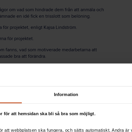
frågor om vad som hindrade dem från att anmäla och
mnade en idé fick en trisslott som belöning.
för projektet, enligt Kajsa Lindström.
na för projektet.
r som fanns, vad som motiverade medarbetarna att
ssade bra att förändra.
a med att använda idéer från medarbetarna.
sstationer på bygget. På det sättet blev det enkelt
låda.
Information
 för att hemsidan ska bli så bra som möjligt.
r att webbplatsen ska fungera, och sätts automatiskt. Andra är va