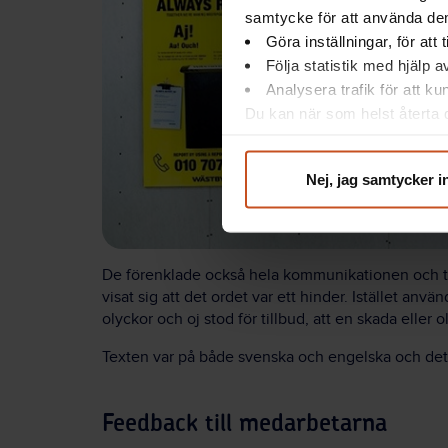
samtycke för att använda dem
Göra inställningar, för att
Följa statistik med hjälp 
Analysera trafik för att k
Du kan när som helst återta d
integritet@suntarbetsliv.se.
Nej, jag samtycker i
De förenklade också hela kommunikationen och tog
visat sig att det ordet var ett hinder. Istället anv
olyckor och oj stod för tillbud, att en skada eller
Texten var på både svenska och engelska och det 
Feedback till medarbetarna