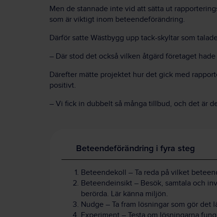
Men de stannade inte vid att sätta ut rapporterin
som är viktigt inom beteendeförändring.
Därför satte Wästbygg upp tack-skyltar som tala
– Där stod det också vilken åtgärd företaget hade
Därefter mätte projektet hur det gick med rapport
positivt.
– Vi fick in dubbelt så många tillbud, och det är d
Beteendeförändring i fyra steg
Beteendekoll – Ta reda på vilket beteend
Beteendeinsikt – Besök, samtala och in
berörda. Lär känna miljön.
Nudge – Ta fram lösningar som gör det lät
Experiment – Testa om lösningarna fung