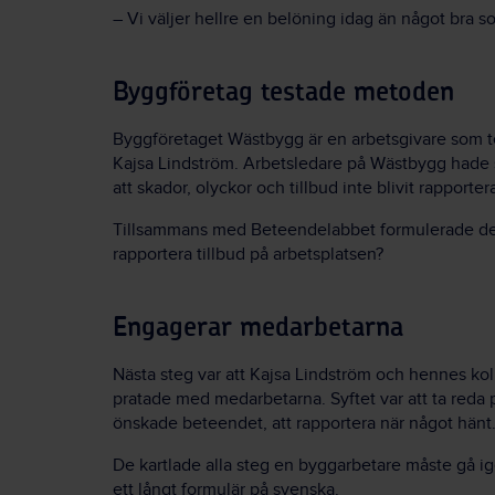
– Vi väljer hellre en belöning idag än något bra s
Byggföretag testade metoden
Byggföretaget Wästbygg är en arbetsgivare som test
Kajsa Lindström. Arbetsledare på Wästbygg hade s
att skador, olyckor och tillbud inte blivit rapporte
Tillsammans med Beteendelabbet formulerade de en
rapportera tillbud på arbetsplatsen?
Engagerar medarbetarna
Nästa steg var att Kajsa Lindström och hennes ko
pratade med medarbetarna. Syftet var att ta reda
önskade beteendet, att rapportera när något hänt
De kartlade alla steg en byggarbetare måste gå ige
ett långt formulär på svenska.