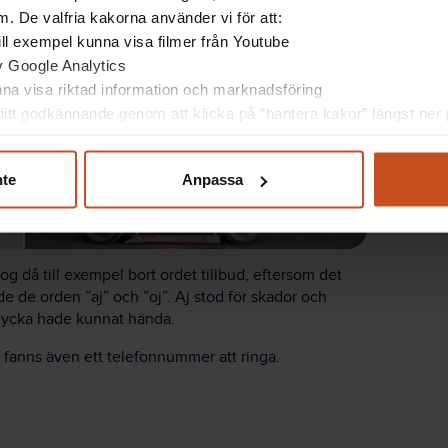
. De valfria kakorna använder vi för att:
 till exempel kunna visa filmer från Youtube
av Google Analytics
unna visa riktad information och marknadsföring
itt godkännande genom att klicka på ”hantera kakor” längst ner p
nte
Anpassa
 då till exempel bort ordet tillbud, eftersom det
ände de orden ”aj” och ”oj”. Aj stod för skador och
 olycka hade kunnat hända.
fanns även ett telefonnummer att ringa.