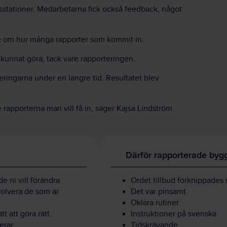
gsstationer. Medarbetarna fick också feedback, något
de om hur många rapporter som kommit in.
 kunnat göra, tack vare rapporteringen.
eringarna under en längre tid. Resultatet blev
e rapporterna man vill få in, säger Kajsa Lindström.
Därför rapporterade bygg
e ni vill förändra
Ordet tillbud förknippades 
volvera de som är
Det var pinsamt
Oklara rutiner
t att göra rätt.
Instruktioner på svenska
erar.
Tidskrävande