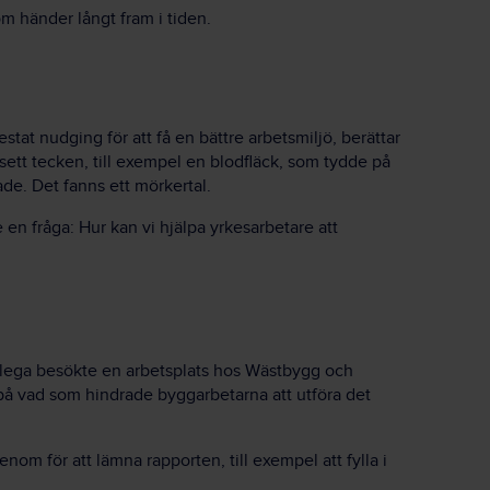
om händer långt fram i tiden.
at nudging för att få en bättre arbetsmiljö, berättar
ett tecken, till exempel en blodfläck, som tydde på
rade. Det fanns ett mörkertal.
 fråga: Hur kan vi hjälpa yrkesarbetare att
llega besökte en arbetsplats hos Wästbygg och
 på vad som hindrade byggarbetarna att utföra det
.
nom för att lämna rapporten, till exempel att fylla i