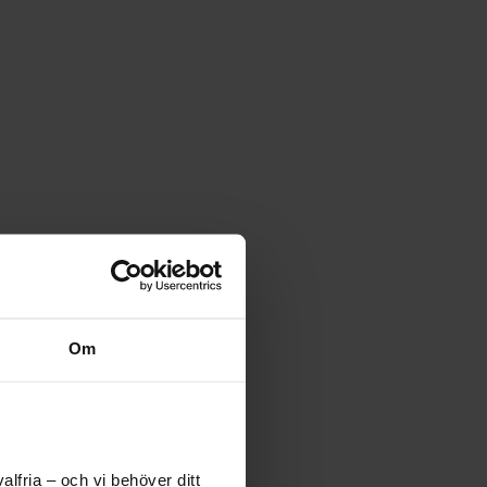
Om
lfria – och vi behöver ditt