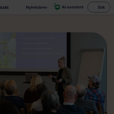
takt
AI-assistent
Nyhetsbrev
Sök
Visa sökrut