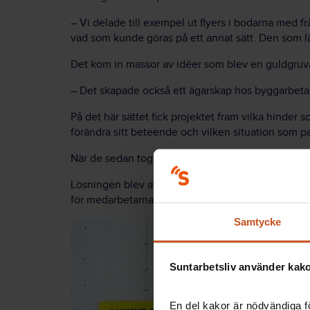
– Vi delade till exempel ut flyers i bodarna med 
vad som kunde göras på ett annat sätt. Den som lä
Det kom in massor av idéer som blev en guldgruva 
– Det skapade också ett ägarskap hos byggarbetar
På det här sättet fick projektet fram vilka hinde
förändra sitt beteende och vilken situation som pa
När de sedan tog fram lösningar var de också nog
Lösningen blev att Wästbygg satte ut rapportering
för medarbetarna att lämna tillbudsrapporter i en 
Samtycke
Suntarbetsliv använder kakor
En del kakor är nödvändiga fö