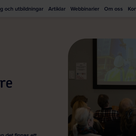
g och utbildningar
Artiklar
Webbinarier
Om oss
Kon
Hoppa
till
huvudinnehållet
re
n det finnas ett