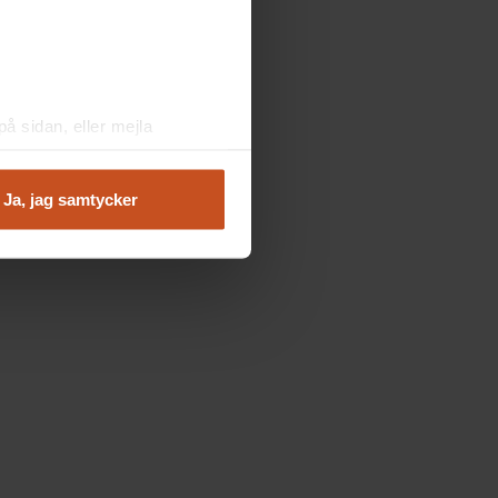
å sidan, eller mejla
Ja, jag samtycker