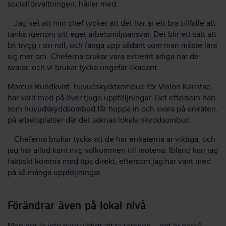
socialförvaltningen, håller med.
– Jag vet att min chef tycker att det här är ett bra tillfälle att
tänka igenom sitt eget arbetsmiljöansvar. Det blir ett sätt att
bli trygg i sin roll, och fånga upp sådant som man måste lära
sig mer om. Cheferna brukar vara extremt ärliga när de
svarar, och vi brukar tycka ungefär likadant.
Marcus Rundkvist, huvudskyddsombud för Vision Karlstad,
har varit med på över tjugo uppföljningar. Det eftersom han
som huvudskyddsombud får hoppa in och svara på enkäten,
på arbetsplatser där det saknas lokala skyddsombud.
– Cheferna brukar tycka att de här enkäterna är viktiga, och
jag har alltid känt mig välkommen till mötena. Ibland kan jag
faktiskt komma med tips direkt, eftersom jag har varit med
på så många uppföljningar.
Förändrar även på lokal nivå