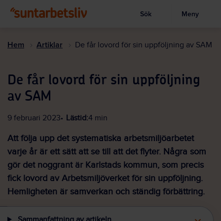
Sök
Meny
Visa sökruta
Hoppa
till
Hem
Artiklar
De får lovord för sin uppföljning av SAM
huvudinnehållet
De får lovord för sin uppföljning
av SAM
9 februari 2023
Lästid:
4 min
Att följa upp det systematiska arbetsmiljöarbetet
varje år är ett sätt att se till att det flyter. Några som
gör det noggrant är Karlstads kommun, som precis
fick lovord av Arbetsmiljöverket för sin uppföljning.
Hemligheten är samverkan och ständig förbättring.
Sammanfattning av artikeln