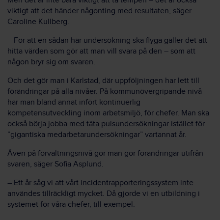
Men det är inte bara viktigt att ta tempen – det är också
viktigt att det händer någonting med resultaten, säger
Caroline Kullberg.
– För att en sådan här undersökning ska flyga gäller det att
hitta värden som gör att man vill svara på den – som att
någon bryr sig om svaren.
Och det gör man i Karlstad, där uppföljningen har lett till
förändringar på alla nivåer. På kommunövergripande nivå
har man bland annat infört kontinuerlig
kompetensutveckling inom arbetsmiljö, för chefer. Man ska
också börja jobba med täta pulsundersökningar istället för
”gigantiska medarbetarundersökningar” vartannat år.
Även på förvaltningsnivå gör man gör förändringar utifrån
svaren, säger Sofia Asplund.
– Ett år såg vi att vårt incidentrapporteringssystem inte
användes tillräckligt mycket. Då gjorde vi en utbildning i
systemet för våra chefer, till exempel.