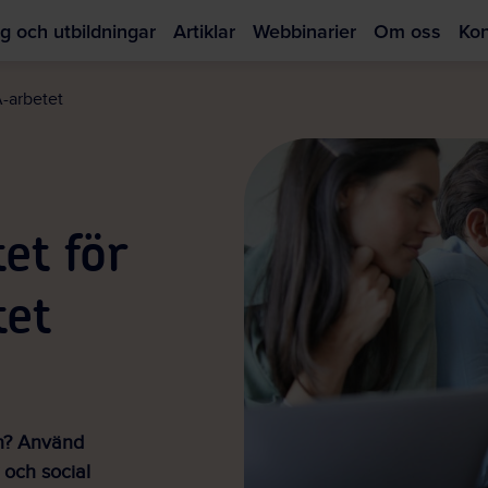
g och utbildningar
Artiklar
Webbinarier
Om oss
Kon
Hoppa
till
A-arbetet
huvudinnehållet
et för
tet
en? Använd
k och social