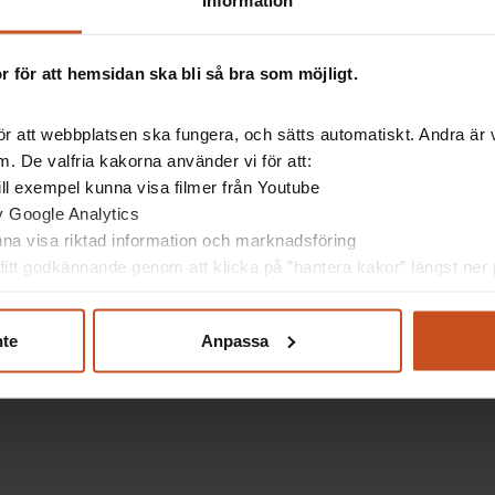
Information
lle en kick-off för OSA-arbetet med chefer och
Tanken är nu att arbetsplatsträffarna ska bli ett
a systematiskt med OSA-frågor.
 för att hemsidan ska bli så bra som möjligt.
arbetsplatsträffarna inte alltid hade så mycket
APT kan falla platt om det inte finns ett tema.
r att webbplatsen ska fungera, och sätts automatiskt. Andra är va
 om det finns förberett material, menar Anna
. De valfria kakorna använder vi för att:
 till exempel kunna visa filmer från Youtube
av Google Analytics
h skyddsombuds intresse om frågorna tas upp.
unna visa riktad information och marknadsföring
itt godkännande genom att klicka på ”hantera kakor” längst ner p
an
nte
Anpassa