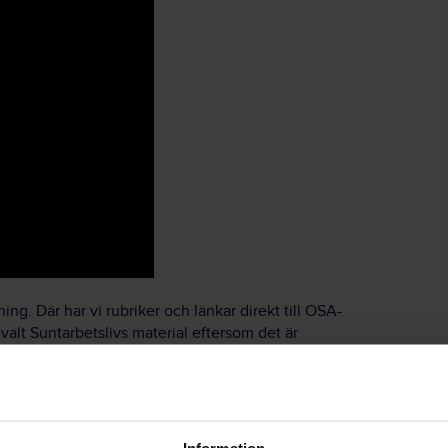
g. Där har vi rubriker och länkar direkt till OSA-
valt Suntarbetslivs material eftersom det är
. Det är viktigt att ha ett kvalitetssäkrat material.