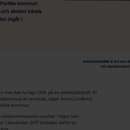
i Partille kommun
 och skolors lokala
en ingår i
Arbetsplatsträffar är bra som d
och skyddsombud ge
ur man kan ta tag i OSA på en arbetsplatsträff. Vi
skyddsombud att använda, säger Anna Lundkvist,
artille kommun.
e bekymmersamma resultat i frågor som
ter. I december 2017 bildades därför en
orna.