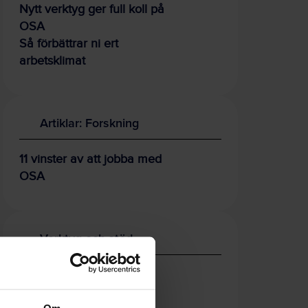
Nytt verktyg ger full koll på
OSA
Så förbättrar ni ert
arbetsklimat
Artiklar: Forskning
11 vinster av att jobba med
OSA
Verktyg och stöd
OSA-kollen
OSA-utbildningen