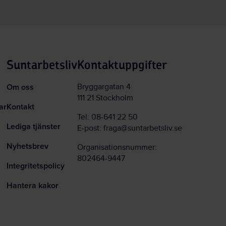
Suntarbetsliv
Kontaktuppgifter
Om oss
Bryggargatan 4
111 21 Stockholm
ar
Kontakt
Tel:
08-641 22 50
Lediga tjänster
E-post:
fraga@suntarbetsliv.se
Nyhetsbrev
Organisationsnummer:
802464-9447
Integritetspolicy
Hantera kakor