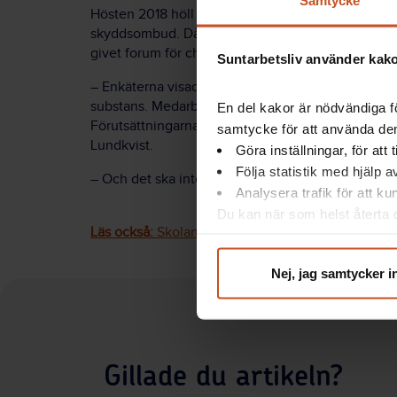
Samtycke
Hösten 2018 höll utbildningsförvaltningen i Parti
skyddsombud. Då lanserades också APT-materialet. 
givet forum för chefer och skyddsombud att jobb
Suntarbetsliv använder kakor
– Enkäterna visade att medarbetarna upplevde att 
substans. Medarbetare kände sig inte engagerade. 
En del kakor är nödvändiga fö
Förutsättningarna för att det ska bli bra APT ökar
samtycke för att använda dem
Lundkvist.
Göra inställningar, för att
Följa statistik med hjälp 
– Och det ska inte hänga på enskilda chefers oc
Analysera trafik för att k
Du kan när som helst återta d
Läs också:
Skolan som sätter OSA högt på agend
integritet@suntarbetsliv.se.
Nej, jag samtycker i
Gillade du artikeln?