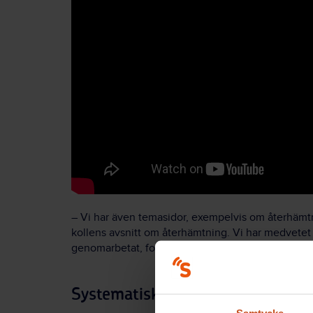
– Vi har även temasidor, exempelvis om återhämtnin
kollens avsnitt om återhämtning. Vi har medvetet 
genomarbetat, forskningsbaserat och partsgemensamt
Systematiskt OSA-arbete