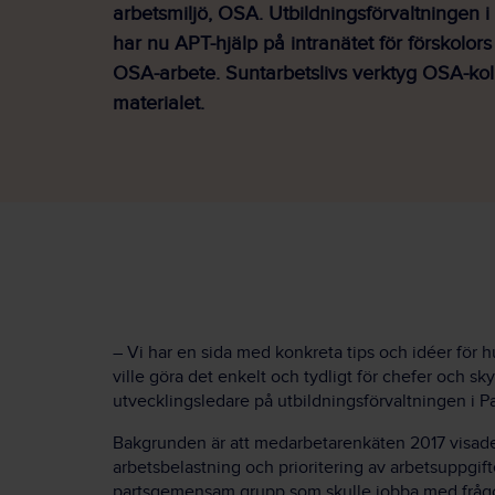
arbetsmiljö, OSA. Utbildningsförvaltningen 
har nu APT-hjälp på intranätet för förskolors
OSA-arbete. Suntarbetslivs verktyg OSA-koll
materialet.
– Vi har en sida med konkreta tips och idéer för h
ville göra det enkelt och tydligt för chefer och 
utvecklingsledare på utbildningsförvaltningen i P
Bakgrunden är att medarbetarenkäten 2017 visad
arbetsbelastning och prioritering av arbetsuppgif
partsgemensam grupp som skulle jobba med fråg