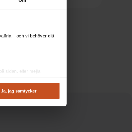
Om
lfria – och vi behöver ditt
å sidan, eller mejla
Ja, jag samtycker