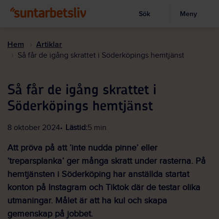
Sök
Meny
Visa sökruta
Hoppa
till
Hem
Artiklar
huvudinnehållet
Så får de igång skrattet i Söderköpings hemtjänst
Så får de igång skrattet i
Söderköpings hemtjänst
8 oktober 2024
Lästid:
5 min
Att pröva på att ’inte nudda pinne’ eller
’treparsplanka’ ger många skratt under rasterna. På
hemtjänsten i Söderköping har anställda startat
konton på Instagram och Tiktok där de testar olika
utmaningar. Målet är att ha kul och skapa
gemenskap på jobbet.