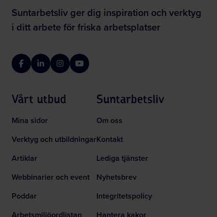
Suntarbetsliv ger dig inspiration och verktyg
i ditt arbete för friska arbetsplatser
Facebook
LinkedIn
Instagram
YouTube
Vårt utbud
Suntarbetsliv
Mina sidor
Om oss
Verktyg och utbildningar
Kontakt
Artiklar
Lediga tjänster
Webbinarier och event
Nyhetsbrev
Poddar
Integritetspolicy
Arbetsmiljöordlistan
Hantera kakor