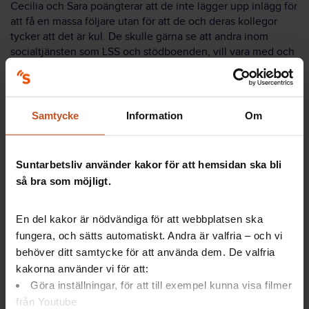
Cecilia och Sara poängterar att de inte lägger upp inlägg för
att få en massa följare utan för att de och deras kollegor
tycker att det är kul. De skulle gärna se att andra inom
socialtjänsten som LSS och stödboenden, vill vara med och
göra utmaningar med dem, och även i andra kommuner.
– Jag får jättemycket energi av att göra utmaningarna. Då
pratar vi om annat än det vanliga och bara skrattar och har
Samtycke
Information
Om
kul, säger Sara.
Och Cecilia håller med.
Suntarbetsliv använder kakor för att hemsidan ska bli
– När vi har en ny kul utmaning på gång så ser vi fram emot
så bra som möjligt.
nästa kvälls- eller helgpass. Då är vi taggade, säger Cecilia.
En del kakor är nödvändiga för att webbplatsen ska
fungera, och sätts automatiskt. Andra är valfria – och vi
behöver ditt samtycke för att använda dem. De valfria
kakorna använder vi för att:
Göra inställningar, för att till exempel kunna visa filmer
från Youtube