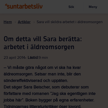
Sök
Meny
Visa sökruta
Hoppa
till
Hem
Artiklar
Sara vill skildra arbetet i äldreomsorgen
huvudinnehållet
Om detta vill Sara berätta:
arbetet i äldreomsorgen
23 april 2014
Lästid:
9 min
– Vi måste göra något om vi ska ha kvar
äldreomsorgen. Satsar man inte, blir den
söndereffektiviserad och uppäten.
Det säger Sara Beischer, som debuterar som
författare med romanen ”Jag ska egentligen inte
jobba här”. Boken bygger på egna erfarenheter.
Tidningarnas litteraturkritiker öser lovord.