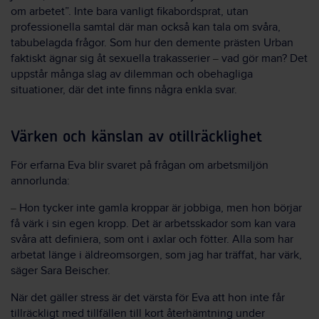
om arbetet”. Inte bara vanligt fikabordsprat, utan
professionella samtal där man också kan tala om svåra,
tabubelagda frågor. Som hur den demente prästen Urban
faktiskt ägnar sig åt sexuella trakasserier
vad gör man? Det
–
uppstår många slag av dilemman och obehagliga
situationer, där det inte finns några enkla svar.
Värken och känslan av otillräcklighet
För erfarna Eva blir svaret på frågan om arbetsmiljön
annorlunda:
Hon tycker inte gamla kroppar är jobbiga, men hon börjar
–
få värk i sin egen kropp. Det är arbetsskador som kan vara
svåra att definiera, som ont i axlar och fötter. Alla som har
arbetat länge i äldreomsorgen, som jag har träffat, har värk,
säger Sara Beischer.
När det gäller stress är det värsta för Eva att hon inte får
tillräckligt med tillfällen till kort återhämtning under