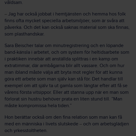
våldsam.
Jag har också jobbat i hemtjänsten och hemma hos folk
–
finns ofta mycket speciella arbetsmiljöer, som är svåra att
påverka. Och det kan också saknas material som ska finnas,
som plasthandskar.
Sara Beischer talar om minutregistrering och en löpande
band-känsla i arbetet, och om system för heltidsarbete som
i praktiken innebär att anställda splittras i en kamp om
extratimmar, där armbågarna blir allt vassare. Och om hur
man ibland måste välja att bryta mot regler för att kunna
göra ett arbete som man själv kan stå för. Det handlar till
exempel om att själv ta ut gamla som längtar efter att få se
vårens första vitsippor. Eller att stanna upp när en man som
förlorat sin hustru behöver prata en liten stund till. ”Man
måste kompromissa hela tiden.”
Hon berättar också om den fina relation som man kan få
med en människa i livets slutskede
och om arbetsglädjen
–
och yrkesstoltheten.