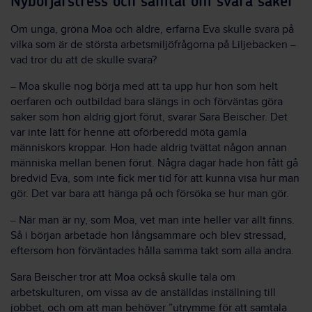
Nybörjarstress och samtal om svåra saker
Om unga, gröna Moa och äldre, erfarna Eva skulle svara på
vilka som är de största arbetsmiljöfrågorna på Liljebacken
–
vad tror du att de skulle svara?
Moa skulle nog börja med att ta upp hur hon som helt
–
oerfaren och outbildad bara slängs in och förväntas göra
saker som hon aldrig gjort förut, svarar Sara Beischer. Det
var inte lätt för henne att oförberedd möta gamla
människors kroppar. Hon hade aldrig tvättat någon annan
människa mellan benen förut. Några dagar hade hon fått gå
bredvid Eva, som inte fick mer tid för att kunna visa hur man
gör. Det var bara att hänga på och försöka se hur man gör.
När man är ny, som Moa, vet man inte heller var allt finns.
–
Så i början arbetade hon långsammare och blev stressad,
eftersom hon förväntades hålla samma takt som alla andra.
Sara Beischer tror att Moa också skulle tala om
arbetskulturen, om vissa av de anställdas inställning till
jobbet, och om att man behöver ”utrymme för att samtala