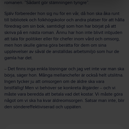
romanen. ”Sådant gör stämningen tyngre”.
Själv förbereder hon sig nu för en vår, då hon ska åka runt
till bibliotek och folkhögskolor och andra platser för att hålla
föredrag om sin bok, samtidigt som hon har börjat på att
skriva på en nästa roman. Ännu har hon inte blivit inbjuden
att tala för politiker eller för chefer inom vård och omsorg,
men hon skulle gärna göra berätta för dem om sina
upplevelser av såväl de anställdas arbetsmiljö som hur de
gamla har det.
Det finns inga enkla lösningar och jag vet inte var man ska
–
börja, säger hon. Många mellanchefer är också helt utslitna.
Ingen tycker ju att omsorgen om de äldre ska vara
bristfällig! Men vi behöver se konkreta åtgärder
och vi
–
måste vara beredda att betala vad det kostar. Vi måste göra
något om vi ska ha kvar äldreomsorgen. Satsar man inte, blir
den söndereffektiviserad och uppäten.