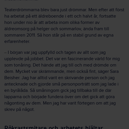
Teaterdrömmarna blev bara just drömmar. Men efter att först
ha arbetat på ett äldreboende i ett och halvt år, fortsatte
hon under nio år att arbeta inom olika former av
äldreomsorg på helger och sommarlov, ända fram till
sommaren 2011. Så hon står på en stabil grund av egna
erfarenheter.
I början var jag uppfylld och tagen av allt som jag
–
upplevde på jobbet. Det var en fascinerande värld för mig
som tonåring. Det hände att jag till och med drömde om
dem. Mycket var skrämmande, men också fint, säger Sara
Beisher. Jag har alltid varit en skrivande person och jag
antecknade och gjorde små personporträtt som jag lade i
en byrålåda. Så småningom gick jag tillbaka till de där
lapparna och började fundera över om det gick att göra
någonting av dem. Men jag har varit förtegen om att jag
skrev på något.
Rökrastsmitare och arbetets hjältar