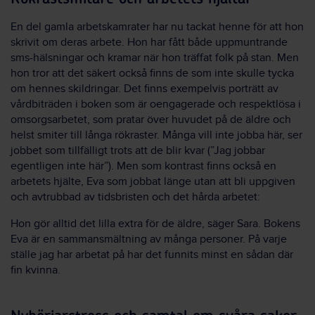
En del gamla arbetskamrater har nu tackat henne för att hon
skrivit om deras arbete. Hon har fått både uppmuntrande
sms-hälsningar och kramar när hon träffat folk på stan. Men
hon tror att det säkert också finns de som inte skulle tycka
om hennes skildringar. Det finns exempelvis porträtt av
vårdbiträden i boken som är oengagerade och respektlösa i
omsorgsarbetet, som pratar över huvudet på de äldre och
helst smiter till långa rökraster. Många vill inte jobba här, ser
jobbet som tillfälligt trots att de blir kvar (”Jag jobbar
egentligen inte här”). Men som kontrast finns också en
arbetets hjälte, Eva som jobbat länge utan att bli uppgiven
och avtrubbad av tidsbristen och det hårda arbetet:
Hon gör alltid det lilla extra för de äldre, säger Sara. Bokens
Eva är en sammansmältning av många personer. På varje
ställe jag har arbetat på har det funnits minst en sådan där
fin kvinna.