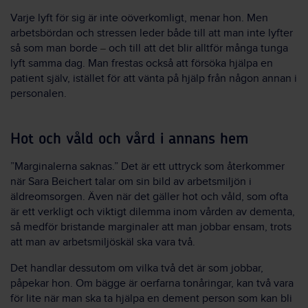
Varje lyft för sig är inte oöverkomligt, menar hon. Men
arbetsbördan och stressen leder både till att man inte lyfter
så som man borde
och till att det blir alltför många tunga
–
lyft samma dag. Man frestas också att försöka hjälpa en
patient själv, istället för att vänta på hjälp från någon annan i
personalen.
Hot och våld och vård i annans hem
”Marginalerna saknas.” Det är ett uttryck som återkommer
när Sara Beichert talar om sin bild av arbetsmiljön i
äldreomsorgen. Även när det gäller hot och våld, som ofta
är ett verkligt och viktigt dilemma inom vården av dementa,
så medför bristande marginaler att man jobbar ensam, trots
att man av arbetsmiljöskäl ska vara två.
Det handlar dessutom om vilka två det är som jobbar,
påpekar hon. Om bägge är oerfarna tonåringar, kan två vara
för lite när man ska ta hjälpa en dement person som kan bli