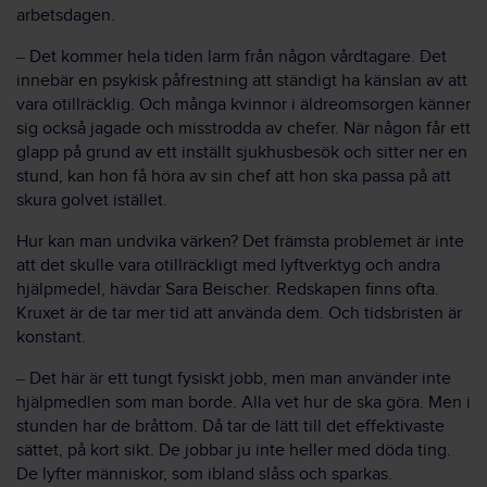
arbetsdagen.
Det kommer hela tiden larm från någon vårdtagare. Det
–
innebär en psykisk påfrestning att ständigt ha känslan av att
vara otillräcklig. Och många kvinnor i äldreomsorgen känner
sig också jagade och misstrodda av chefer. När någon får ett
glapp på grund av ett inställt sjukhusbesök och sitter ner en
stund, kan hon få höra av sin chef att hon ska passa på att
skura golvet istället.
Hur kan man undvika värken? Det främsta problemet är inte
att det skulle vara otillräckligt med lyftverktyg och andra
hjälpmedel, hävdar Sara Beischer. Redskapen finns ofta.
Kruxet är de tar mer tid att använda dem. Och tidsbristen är
konstant.
Det här är ett tungt fysiskt jobb, men man använder inte
–
hjälpmedlen som man borde. Alla vet hur de ska göra. Men i
stunden har de bråttom. Då tar de lätt till det effektivaste
sättet, på kort sikt. De jobbar ju inte heller med döda ting.
De lyfter människor, som ibland slåss och sparkas.