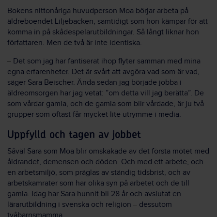
Bokens nittonåriga huvudperson Moa börjar arbeta på
äldreboendet Liljebacken, samtidigt som hon kämpar för att
komma in på skådespelarutbildningar. Så långt liknar hon
författaren. Men de två är inte identiska.
Det som jag har fantiserat ihop flyter samman med mina
–
egna erfarenheter. Det är svårt att avgöra vad som är vad,
säger Sara Beischer. Ända sedan jag började jobba i
äldreomsorgen har jag vetat: ”om detta vill jag berätta”. De
som vårdar gamla, och de gamla som blir vårdade, är ju två
grupper som oftast får mycket lite utrymme i media.
Uppfylld och tagen av jobbet
Såväl Sara som Moa blir omskakade av det första mötet med
åldrandet, demensen och döden. Och med ett arbete, och
en arbetsmiljö, som präglas av ständig tidsbrist, och av
arbetskamrater som har olika syn på arbetet och de till
gamla. Idag har Sara hunnit bli 28 år och avslutat en
lärarutbildning i svenska och religion
dessutom
–
tvåbarnsmamma.