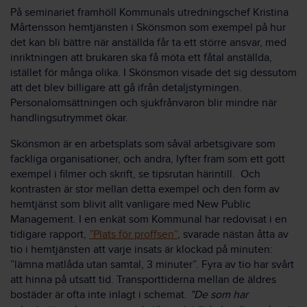
På seminariet framhöll Kommunals utredningschef Kristina
Mårtensson hemtjänsten i Skönsmon som exempel på hur
det kan bli bättre när anställda får ta ett större ansvar, med
inriktningen att brukaren ska få möta ett fåtal anställda,
istället för många olika. I Skönsmon visade det sig dessutom
att det blev billigare att gå ifrån detaljstyrningen.
Personalomsättningen och sjukfrånvaron blir mindre när
handlingsutrymmet ökar.
Skönsmon är en arbetsplats som såväl arbetsgivare som
fackliga organisationer, och andra, lyfter fram som ett gott
exempel i filmer och skrift, se tipsrutan härintill. Och
kontrasten är stor mellan detta exempel och den form av
hemtjänst som blivit allt vanligare med New Public
Management. I en enkät som Kommunal har redovisat i en
tidigare rapport,
”Plats för proffsen”
, svarade nästan åtta av
tio i hemtjänsten att varje insats är klockad på minuten:
”lämna matlåda utan samtal, 3 minuter”. Fyra av tio har svårt
att hinna på utsatt tid. Transporttiderna mellan de äldres
bostäder är ofta inte inlagt i schemat.
”De som har