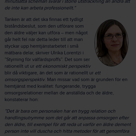
minutsatta scheman svarar i större utsträckning än andra att
de inte kan arbeta professionellt.”
Tanken är att det ska finnas ett tydligt
biståndsbeslut, som den utförare som
den äldre väljer kan utföra – men något
går helt fel när detta leder till att man
styckar upp hemtjänstarbetet i små
mätbara delar, skriver Ulrika Lorentzi i
”Styrning för välfärdsproffs”. Det som ser
rationellt ut ur
ett ekonomiskt perspektiv
blir då viktigare, än det som är rationellt ur
ett
omsorgsperspektiv
. Man missar vad som är grunden för en
hemtjänst med kvalitet: fungerande, trygga
omsorgsrelationer mellan de anställda och de äldre,
konstaterar hon:
”Det är bara om personalen har en trygg relation och
handlingsutrymme som det går att anpassa omsorgen efter
den äldre, till exempel för att reda ut varför en äldre dement
person inte vill duscha och hitta metoder för att genomföra