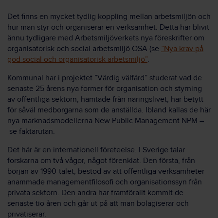
Det finns en mycket tydlig koppling mellan arbetsmiljön och
hur man styr och organiserar en verksamhet. Detta har blivit
ännu tydligare med Arbetsmiljöverkets nya föreskrifter om
organisatorisk och social arbetsmiljö OSA (se
”Nya krav på
god social och organisatorisk arbetsmiljö”
.
Kommunal har i projektet ”Värdig välfärd” studerat vad de
senaste 25 årens nya former för organisation och styrning
av offentliga sektorn, hämtade från näringslivet, har betytt
för såväl medborgarna som de anställda. Ibland kallas de här
nya marknadsmodellerna New Public Management NPM –
se faktarutan.
Det här är en internationell företeelse. I Sverige talar
forskarna om två vågor, något förenklat. Den första, från
början av 1990-talet, bestod av att offentliga verksamheter
anammade managementfilosofi och organisationssyn från
privata sektorn. Den andra har framförallt kommit de
senaste tio åren och går ut på att man bolagiserar och
privatiserar.