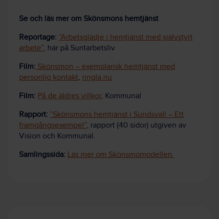
Se och läs mer om Skönsmons hemtjänst
Reportage:
”Arbetsglädje i hemtjänst med självstyrt
arbete”
, här på Suntarbetsliv
Film:
Skönsmon – exemplarisk hemtjänst med
personlig kontakt
,
ringla.nu
Film:
På de äldres villkor
, Kommunal
Rapport:
”Skönsmons hemtjänst i Sundsvall – Ett
framgångsexempel”
, rapport (40 sidor) utgiven av
Vision och Kommunal.
Samlingssida:
Läs mer om Skönsmomodellen.