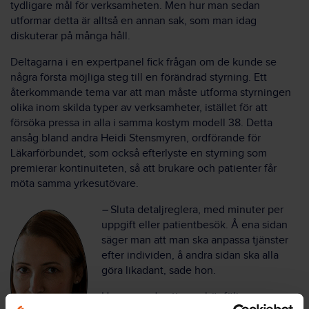
tydligare mål för verksamheten. Men hur man sedan
utformar detta är alltså en annan sak, som man idag
diskuterar på många håll.
Deltagarna i en expertpanel fick frågan om de kunde se
några första möjliga steg till en förändrad styrning. Ett
återkommande tema var att man måste utforma styrningen
olika inom skilda typer av verksamheter, istället för att
försöka pressa in alla i samma kostym modell 38. Detta
ansåg bland andra Heidi Stensmyren, ordförande för
Läkarförbundet, som också efterlyste en styrning som
premierar kontinuiteten, så att brukare och patienter får
möta samma yrkesutövare.
–
Sluta detaljreglera, med minuter per
uppgift eller patientbesök. Å ena sidan
säger man att man ska anpassa tjänster
efter individen, å andra sidan ska alla
göra likadant, sade hon.
Hon menade att man bör följa upp