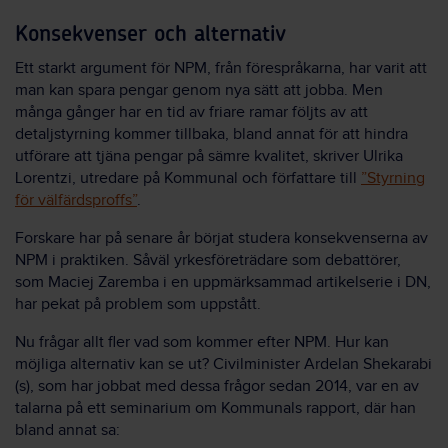
Konsekvenser och alternativ
Ett starkt argument för NPM, från förespråkarna, har varit att
man kan spara pengar genom nya sätt att jobba. Men
många gånger har en tid av friare ramar följts av att
detaljstyrning kommer tillbaka, bland annat för att hindra
utförare att tjäna pengar på sämre kvalitet, skriver Ulrika
Lorentzi, utredare på Kommunal och författare till
”Styrning
för välfärdsproffs”
.
Forskare har på senare år börjat studera konsekvenserna av
NPM i praktiken. Såväl yrkesföreträdare som debattörer,
som Maciej Zaremba i en uppmärksammad artikelserie i DN,
har pekat på problem som uppstått.
Nu frågar allt fler vad som kommer efter NPM. Hur kan
möjliga alternativ kan se ut? Civilminister Ardelan Shekarabi
(s), som har jobbat med dessa frågor sedan 2014, var en av
talarna på ett seminarium om Kommunals rapport, där han
bland annat sa: