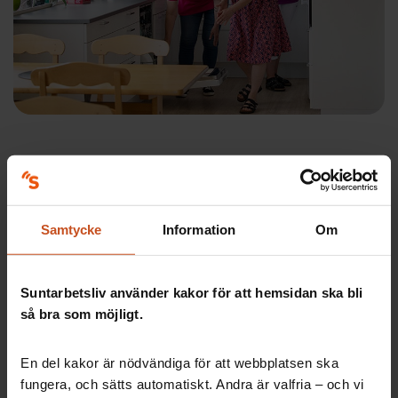
Det här gör en samo
Samtycke
Information
Om
På Strandgården finns en undersköterska med
samordningsansvar, en så kallad samo, per enhet.
Suntarbetsliv använder kakor för att hemsidan ska bli
Det här gör en samo:
så bra som möjligt.
planerar, leder och följer upp arbetet på
respektive enhet
En del kakor är nödvändiga för att webbplatsen ska
noterar avvikelser, tar fram arbetsmetoder och
fungera, och sätts automatiskt. Andra är valfria – och vi
handleder övrig personal i det dagliga arbetet