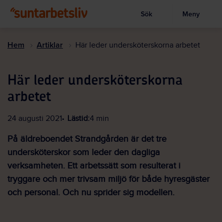
Sök
Meny
Visa sökruta
Hoppa
till
Hem
Artiklar
Här leder undersköterskorna arbetet
huvudinnehållet
Här leder undersköterskorna
arbetet
24 augusti 2021
Lästid:
4 min
På äldreboendet Strandgården är det tre
undersköterskor som leder den dagliga
verksamheten. Ett arbetssätt som resulterat i
tryggare och mer trivsam miljö för både hyresgäster
och personal. Och nu sprider sig modellen.