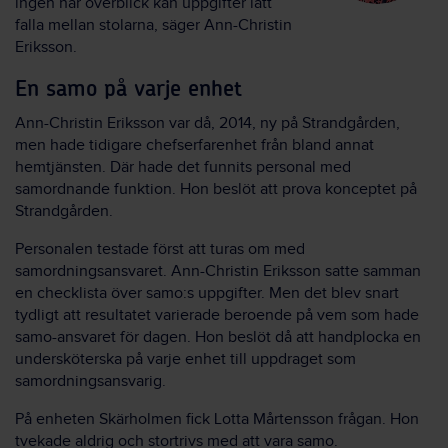
ingen har överblick kan uppgifter lätt
falla mellan stolarna, säger Ann-Christin
Eriksson.
En samo på varje enhet
Ann-Christin Eriksson var då, 2014, ny på Strandgården,
men hade tidigare chefserfarenhet från bland annat
hemtjänsten. Där hade det funnits personal med
samordnande funktion. Hon beslöt att prova konceptet på
Strandgården.
Personalen testade först att turas om med
samordningsansvaret. Ann-Christin Eriksson satte samman
en checklista över samo:s uppgifter. Men det blev snart
tydligt att resultatet varierade beroende på vem som hade
samo-ansvaret för dagen. Hon beslöt då att handplocka en
undersköterska på varje enhet till uppdraget som
samordningsansvarig.
På enheten Skärholmen fick Lotta Mårtensson frågan. Hon
tvekade aldrig och stortrivs med att vara samo.