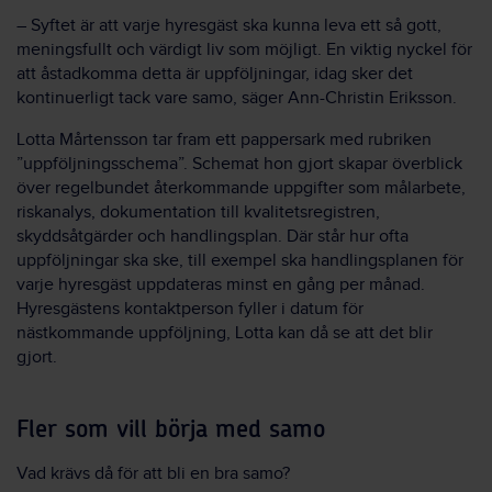
– Syftet är att varje hyresgäst ska kunna leva ett så gott,
meningsfullt och värdigt liv som möjligt. En viktig nyckel för
att åstadkomma detta är uppföljningar, idag sker det
kontinuerligt tack vare samo, säger Ann-Christin Eriksson.
Lotta Mårtensson tar fram ett pappersark med rubriken
”uppföljningsschema”. Schemat hon gjort skapar överblick
över regelbundet återkommande uppgifter som målarbete,
riskanalys, dokumentation till kvalitetsregistren,
skyddsåtgärder och handlingsplan. Där står hur ofta
uppföljningar ska ske, till exempel ska handlingsplanen för
varje hyresgäst uppdateras minst en gång per månad.
Hyresgästens kontaktperson fyller i datum för
nästkommande uppföljning, Lotta kan då se att det blir
gjort.
Fler som vill börja med samo
Vad krävs då för att bli en bra samo?