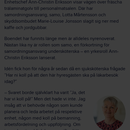
Enhetschef Ann-Christin Eriksson visar vägen över fräscha
trälaminatgolv till personalmatsalen. Där har
samordningsansvarig, samo, Lotta Mårtensson och
skyddsombudet Marie-Louise Jonsson slagit sig ner med
kaffe och jordgubbar.
Boendet har funnits länge men är alldeles nyrenoverat.
Nästan lika ny är rollen som samo, en förkortning för
samordningsansvarig undersköterska – en yrkesroll Ann-
Christin Eriksson lanserat.
Idén fick hon för några år sedan då en sjuksköterska frågade
”Har ni koll på att den här hyresgästen ska på läkarbesök
idag?”
– Svaret borde självklart ha varit ”Ja, det
har vi koll på!” Men det hade vi inte. Jag
insåg att vi behövde någon som kunde
planera och leda arbetet på respektive
enhet, någon med koll på bemanning,
arbetsfördelning och uppföljning. Om