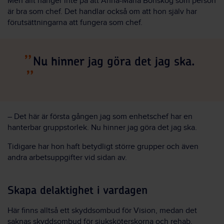
Men allt hänger inte på att Anna-Maria Bonskog som person
är bra som chef. Det handlar också om att hon själv har
förutsättningarna att fungera som chef.
Nu hinner jag göra det jag ska.
– Det här är första gången jag som enhetschef har en
hanterbar gruppstorlek. Nu hinner jag göra det jag ska.
Tidigare har hon haft betydligt större grupper och även
andra arbetsuppgifter vid sidan av.
Skapa delaktighet i vardagen
Här finns alltså ett skyddsombud för Vision, medan det
saknas skyddsombud för sjuksköterskorna och rehab.