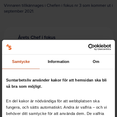
Vinnaren tillkännages i Chefen i fokus nr 3 som kommer ut i
september 2021.
Årets Chef i fokus
Ett ledarskapspris som delas ut av Visions tidning
Chefen i fokus. Kriterier för att få priset är bland
Samtycke
Information
Om
annat att:
ha ett stort engagemang i verksamheten
Suntarbetsliv använder kakor för att hemsidan ska bli
vara tydlig och coachande
så bra som möjligt.
visa tillit till medarbetarna
kunna hantera konflikter.
En del kakor är nödvändiga för att webbplatsen ska
60 chefer har nominerats och tio av dem har gått
fungera, och sätts automatiskt. Andra är valfria – och vi
vidare som toppkandidater.
behöver ditt samtycke för att använda dem. De valfria