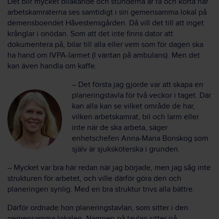
Det blir mycket bilåkande och stunderna är få och korta när
arbetskamraterna ses samtidigt i sin gemensamma lokal på
demensboendet Håvestensgården. Då vill det till att inget
krånglar i onödan. Som att det inte finns dator att
dokumentera på, bilar till alla eller vem som för dagen ska
ha hand om IVPA-larmet (I väntan på ambulans). Men det
kan även handla om kaffe.
– Det första jag gjorde var att skapa en
planeringstavla för två veckor i taget. Där
kan alla kan se vilket område de har,
vilken arbetskamrat, bil och larm eller
inte när de ska arbeta, säger
enhetschefen Anna-Maria Bonskog som
själv är sjuksköterska i grunden.
– Mycket var bra här redan när jag började, men jag såg inte
strukturen för arbetet, och ville därför göra den och
planeringen synlig. Med en bra struktur trivs alla bättre.
Därför ordnade hon planeringstavlan, som sitter i den
gemensamma lokalen. Namnen på tavlan sitter på