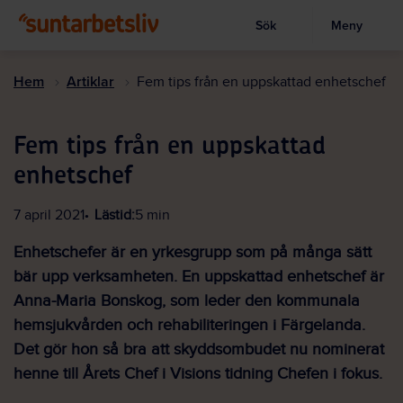
Sök
Meny
Visa sökruta
Hoppa
till
Hem
Artiklar
Fem tips från en uppskattad enhetschef
huvudinnehållet
Fem tips från en uppskattad
enhetschef
7 april 2021
Lästid:
5 min
Enhetschefer är en yrkesgrupp som på många sätt
bär upp verksamheten. En uppskattad enhetschef är
Anna-Maria Bonskog, som leder den kommunala
hemsjukvården och rehabiliteringen i Färgelanda.
Det gör hon så bra att skyddsombudet nu nominerat
henne till Årets Chef i Visions tidning Chefen i fokus.