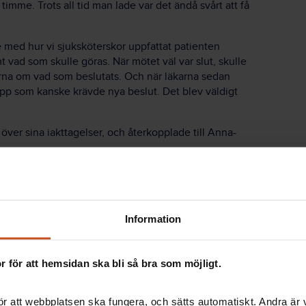
imme. Trots all tid man lade var det ändå svårt att få
 med hur vi sjuksköterskor uppfattat patienten
vad som skulle göras. När mötet väl var slut, skulle
rna om vad som beslutats. Och när läkarna sedan
upp som kanske krävde nya beslut. Det blev väldigt
ver sina iakttagelser, och återkopplade till Anna-
ll att de olika yrkeskategorierna borde jobba mer
 perspektiv på ett effektivare sätt. Patienternas
iteringar utifrån om patienten var ny, under
sig också för att använda en whiteboardtavla som
Information
 för att hemsidan ska bli så bra som möjligt.
r att webbplatsen ska fungera, och sätts automatiskt. Andra är va