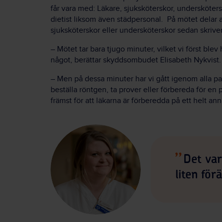
får vara med: Läkare, sjuksköterskor, undersköter
dietist liksom även städpersonal. På mötet delar a
sjuksköterskor eller undersköterskor sedan skriver
– Mötet tar bara tjugo minuter, vilket vi först ble
något, berättar skyddsombudet Elisabeth Nykvist.
– Men på dessa minuter har vi gått igenom alla pa
beställa röntgen, ta prover eller förbereda för en 
främst för att läkarna är förberedda på ett helt anna
Det var
liten för