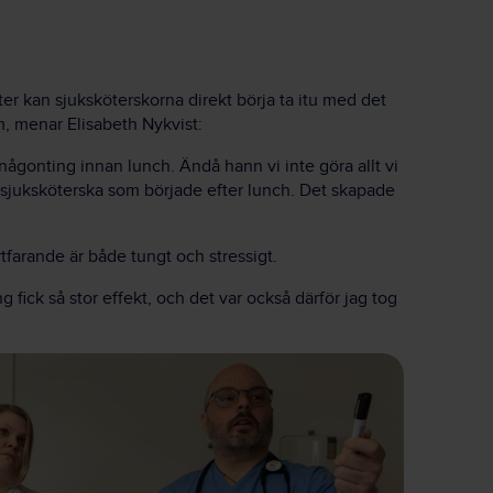
ter kan sjuksköterskorna direkt börja ta itu med det
m, menar Elisabeth Nykvist:
a någonting innan lunch. Ändå hann vi inte göra allt vi
n sjuksköterska som började efter lunch. Det skapade
farande är både tungt och stressigt.
ng fick så stor effekt, och det var också därför jag tog