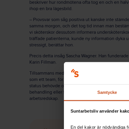
beskriver hur rondmötena ofta tog en och en halv t
ihop en bra lägesbild.
– Provsvar som såg positiva ut kanske inte stämde
samma morgon, och det tog tid innan man bestämt 
vi sköterskor dessutom informera underskötersko
träffade patienterna, kunde ny information dyka 
stressigt, berättar hon.
Precis detta insåg Sascha Wagner. Han funderade ö
Karin Fillman.
Tillsammans med sjuksköterskorna kom man fram ti
som ett team, för att tillvarata allas kunskaper och
status behövde också styras upp, med tydliga prior
behandling eller färdigbehandlad. Man bestämde 
Samtycke
arbetsredskap.
Suntarbetsliv använder kakor
En del kakor är nödvändiga fö