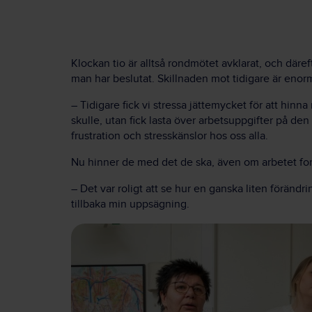
Klockan tio är alltså rondmötet avklarat, och däref
man har beslutat. Skillnaden mot tidigare är enor
– Tidigare fick vi stressa jättemycket för att hinn
skulle, utan fick lasta över arbetsuppgifter på de
frustration och stresskänslor hos oss alla.
Nu hinner de med det de ska, även om arbetet fort
– Det var roligt att se hur en ganska liten förändri
tillbaka min uppsägning.