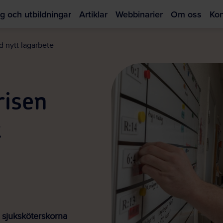
g och utbildningar
Artiklar
Webbinarier
Om oss
Kon
Hoppa
till
d nytt lagarbete
huvudinnehållet
risen
t
h sjuksköterskorna