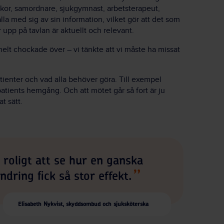
skor, samordnare, sjukgymnast, arbetsterapeut,
lla med sig av sin information, vilket gör att det som
 upp på tavlan är aktuellt och relevant.
v helt chockade över – vi tänkte att vi måste ha missat
tienter och vad alla behöver göra. Till exempel
patients hemgång. Och att mötet går så fort är ju
t sätt.
 roligt att se hur en ganska
ändring fick så stor effekt.
Elisabeth Nykvist, skyddsombud och sjuksköterska