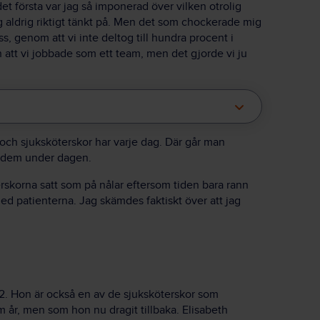
et första var jag så imponerad över vilken otrolig
 aldrig riktigt tänkt på. Men det som chockerade mig
ess, genom att vi inte deltog till hundra procent i
att vi jobbade som ett team, men det gjorde vi ju
ch sjuksköterskor har varje dag. Där går man
r dem under dagen.
rskorna satt som på nålar eftersom tiden bara rann
d patienterna. Jag skämdes faktiskt över att jag
2. Hon är också en av de sjuksköterskor som
m år, men som hon nu dragit tillbaka. Elisabeth