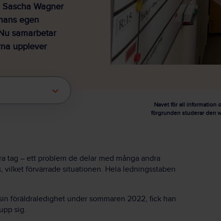
n Sascha Wagner
t hans egen
 Nu samarbetar
rna upplever
Navet för all information
förgrunden studerar den w
 bra tag – ett problem de delar med många andra
, vilket förvärrade situationen. Hela ledningsstaben
sin föräldraledighet under sommaren 2022, fick han
upp sig.