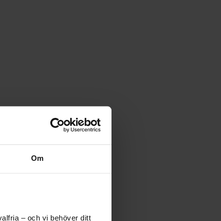
Om
lfria – och vi behöver ditt