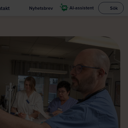
takt
AI-assistent
Nyhetsbrev
Sök
Visa sökrut