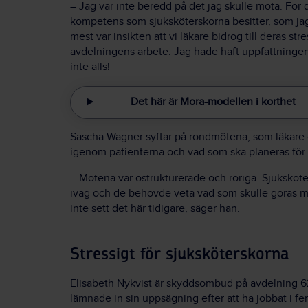
– Jag var inte beredd på det jag skulle möta. För d
kompetens som sjuksköterskorna besitter, som jag
mest var insikten att vi läkare bidrog till deras str
avdelningens arbete. Jag hade haft uppfattningen 
inte alls!
Det här är Mora-modellen i korthet
Sascha Wagner syftar på rondmötena, som läkare o
igenom patienterna och vad som ska planeras fö
– Mötena var ostrukturerade och röriga. Sjuksköte
iväg och de behövde veta vad som skulle göras me
inte sett det här tidigare, säger han.
Stressigt för sjuksköterskorna
Elisabeth Nykvist är skyddsombud på avdelning 6
lämnade in sin uppsägning efter att ha jobbat i fe