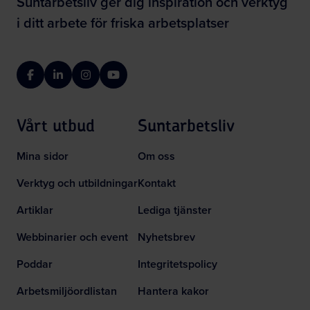
Suntarbetsliv ger dig inspiration och verktyg
i ditt arbete för friska arbetsplatser
Facebook
LinkedIn
Instagram
YouTube
Vårt utbud
Suntarbetsliv
Mina sidor
Om oss
Verktyg och utbildningar
Kontakt
Artiklar
Lediga tjänster
Webbinarier och event
Nyhetsbrev
Poddar
Integritetspolicy
Arbetsmiljöordlistan
Hantera kakor