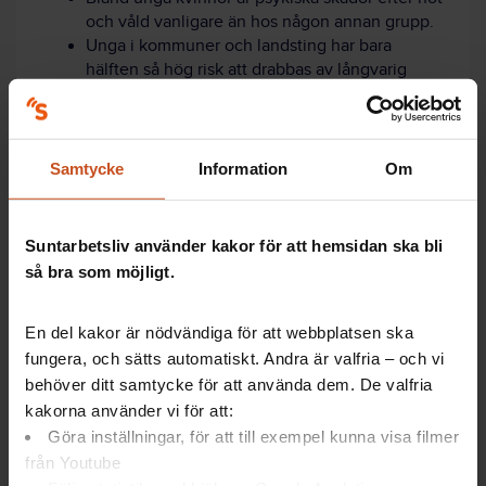
och våld vanligare än hos någon annan grupp.
Unga i kommuner och landsting har bara
hälften så hög risk att drabbas av långvarig
sjukskrivning som äldre.
Psykiatriska diagnoser är den vanligaste
orsaken till långvarig sjukfrånvaro hos unga.
Sjuksköterskor och barnmorskor har den
Samtycke
Information
Om
högsta risken för långtidssjukskrivning bland
unga kvinnor i kommuner och landsting.
Suntarbetsliv använder kakor för att hemsidan ska bli
Arbetsolycksfall
så bra som möjligt.
Unga i åldern 16–29 år har lägre risk att drabbas
av allvarliga arbetsolycksfall än dem som är
En del kakor är nödvändiga för att webbplatsen ska
30–64 år.
fungera, och sätts automatiskt. Andra är valfria – och vi
Restaurang och storkök är den yrkesgrupp som
har störst risk för skador bland unga kvinnor i
behöver ditt samtycke för att använda dem. De valfria
kommuner och landsting. Även för män är
kakorna använder vi för att:
risken något högre när de jobbar där.
Göra inställningar, för att till exempel kunna visa filmer
Skador på händer och fingrar är vanligast bland
från Youtube
unga.