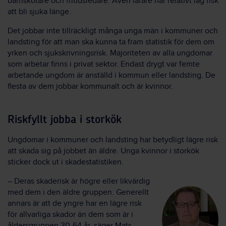
barnskötare och fritidsledare. Även lärare har relativt låg risk
att bli sjuka länge.
Det jobbar inte tillräckligt många unga män i kommuner och
landsting för att man ska kunna ta fram statistik för dem om
yrken och sjukskrivningsrisk. Majoriteten av alla ungdomar
som arbetar finns i privat sektor. Endast drygt var femte
arbetande ungdom är anställd i kommun eller landsting. De
flesta av dem jobbar kommunalt och är kvinnor.
Riskfyllt jobba i storkök
Ungdomar i kommuner och landsting har betydligt lägre risk
att skada sig på jobbet än äldre. Unga kvinnor i storkök
sticker dock ut i skadestatistiken.
– Deras skaderisk är högre eller likvärdig
med dem i den äldre gruppen. Generellt
annars är att de yngre har en lägre risk
för allvarliga skador än dem som är i
åldersgruppen 30-64 år, säger Mats