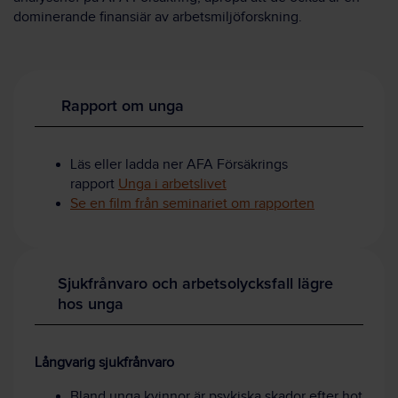
dominerande finansiär av arbetsmiljöforskning.
Rapport om unga
Läs eller ladda ner AFA Försäkrings
rapport
Unga i arbetslivet
Se en film från seminariet om rapporten
Sjukfrånvaro och arbetsolycksfall lägre
hos unga
Långvarig sjukfrånvaro
Bland unga kvinnor är psykiska skador efter hot