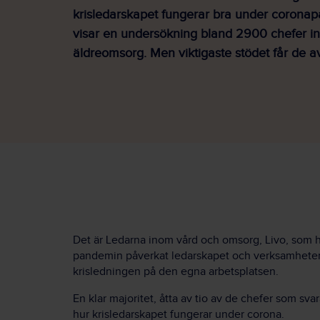
krisledarskapet fungerar bra under corona
visar en undersökning bland 2900 chefer i
äldreomsorg. Men viktigaste stödet får de av
Det är Ledarna inom vård och omsorg, Livo, som ha
pandemin påverkat ledarskapet och verksamhete
krisledningen på den egna arbetsplatsen.
En klar majoritet, åtta av tio av de chefer som svara
hur krisledarskapet fungerar under
corona
.