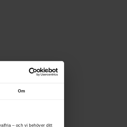
Om
lfria – och vi behöver ditt