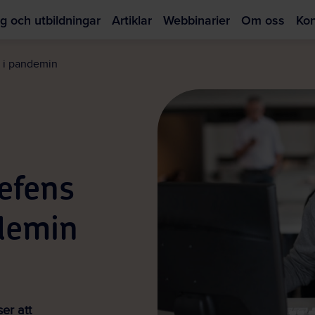
g och utbildningar
Artiklar
Webbinarier
Om oss
Kon
Hoppa
till
d i pandemin
huvudinnehållet
efens
ndemin
er att