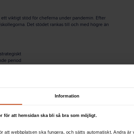
 ett viktigt stöd för cheferna under pandemin. Efter
skollegorna. Det stödet rankas till och med högre än
strategiskt
ande period
pats
gen för cheferna inom hälso- och sjukvård. För
 ha ork och energi igen efter den här krävande
Information
 haft stöd, men att de nu behöver ännu mer av den
 för att hemsidan ska bli så bra som möjligt.
den chef de behöver vara.
r att webbplatsen ska fungera, och sätts automatiskt. Andra är va