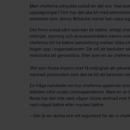
Men cheferna uttryckte också en del oro: Vad ko
uppsägningar? Och hur det ska bli med ekonomin, 
orosmoln som Jenny
Wibacke
menar kan växa sig
Det finns också sånt som kan bli bättre, enligt che
riktlinjer, styrning och ansvarsområden nämns so
cheferna vill ha bättre samordning mellan olika c
högre upp i organisationen. De vill att besluten 
realistiska att genomföra. Eller som en av chefer
”Att som första linjens chef få möjlighet att påver
närmast personalen som ska se till att besluten ve
En fråga handlade om hur cheferna upplevde stöd
ställdes inför under
coronapandemin
. Bara en av 
flesta har det inte varit någon större skillnad mot 
varit något bättre eller mycket bättre.
– Det är en styrka och ett argument för att vi chefe