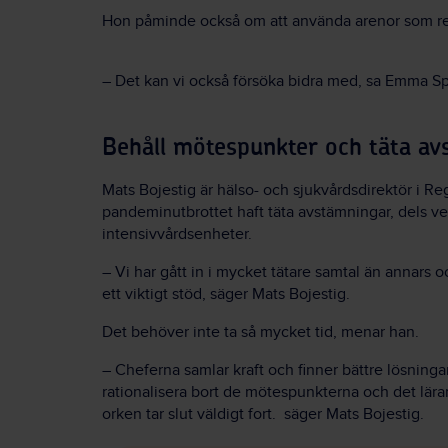
Hon påminde också om att använda arenor som re
– Det kan vi också försöka bidra med, sa Emma S
Behåll mötespunkter och täta a
Mats Bojestig är hälso- och sjukvårdsdirektör i R
pandeminutbrottet
haft täta avstämningar, dels v
intensivvårdsenheter.
– Vi har gått in i mycket tätare samtal än annars oc
ett viktigt stöd, säger Mats Bojestig.
Det behöver inte ta så mycket tid, menar han.
– Cheferna samlar kraft och finner bättre lösningar,
rationalisera bort de mötespunkterna och det läran
orken tar slut väldigt fort. säger Mats Bojestig.