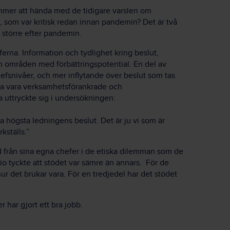
mmer att hända med de tidigare varslen om
som var kritisk redan innan pandemin? Det är två
 större efter pandemin.
ferna. Information och tydlighet kring beslut,
m områden med förbättringspotential. En del av
hefsnivåer, och mer inflytande över beslut som tas
ska vara verksamhetsförankrade och
na uttryckte sig i undersökningen:
ka högsta ledningens beslut. Det är ju vi som är
rkställs.”
 från sina egna chefer i de etiska dilemman som de
tio tyckte att stödet var sämre än annars. För de
hur det brukar vara. För en tredjedel har det stödet
r har gjort ett bra jobb.