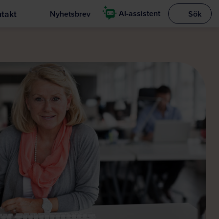
takt
AI-assistent
Nyhetsbrev
Sök
Visa sökrut