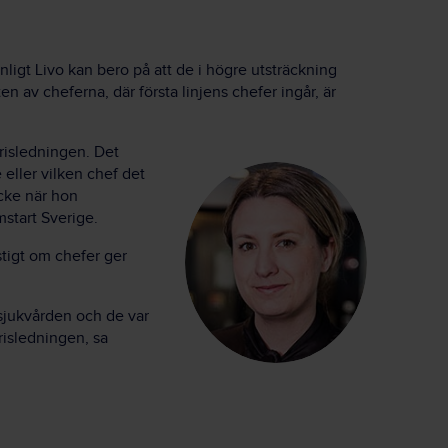
nligt Livo kan bero på att de i högre utsträckning
en av cheferna, där första linjens chefer ingår, är
krisledningen. Det
 eller vilken chef det
cke
när hon
start Sverige.
stigt om chefer ger
sjukvården och de var
krisledningen, sa