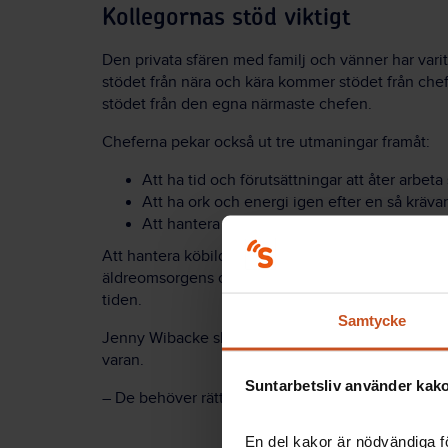
Kollegornas stöd viktigt
Den privata sfären med familj och vänner har varit
stödet från nära och kära kommer stödet från chef
stödet från den egna närmaste chefen.
Cheferna pekar också ut tre utmaningar framåt:
Att ha tid och förutsättningar att åter arbeta 
Att ha ork och energi igen efter en så kräv
Att hantera den köbildning av vård som ska
Att hantera köbildningen var den största utmanin
äldreomsorgens chefer var största utmaningen att
tiden.
Samtycke
Jenny
Wibacke
slår fast att cheferna visserligen
varan.
Suntarbetsliv använder kakor
– De behöver rätt förutsättningar att kunna vara 
En del kakor är nödvändiga fö