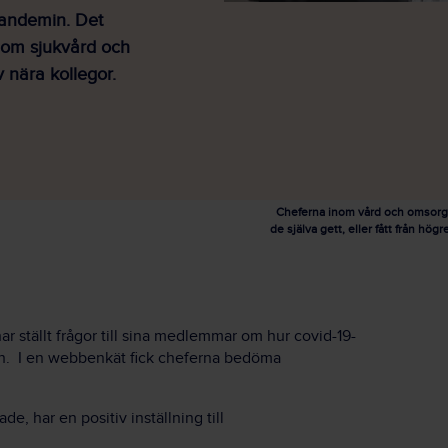
pandemin. Det
nom sjukvård och
 nära kollegor.
Cheferna inom vård och omsorg 
de själva gett, eller fått från h
r ställt frågor till sina medlemmar om hur covid-19-
n.
I en webbenkät fick c
heferna bedöma
de, har en positiv inställning till