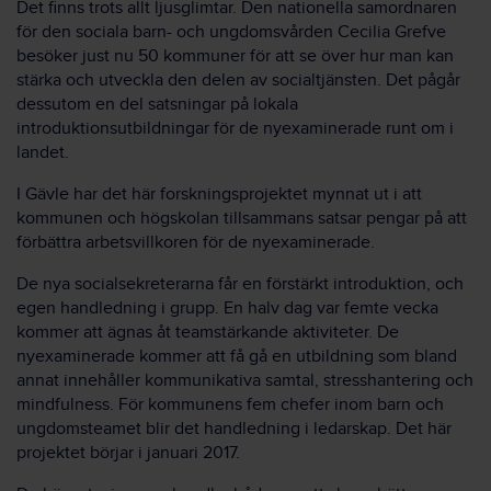
Det finns trots allt ljusglimtar. Den nationella samordnaren
för den sociala barn- och ungdomsvården Cecilia Grefve
besöker just nu 50 kommuner för att se över hur man kan
stärka och utveckla den delen av socialtjänsten. Det pågår
dessutom en del satsningar på lokala
introduktionsutbildningar för de nyexaminerade runt om i
landet.
I Gävle har det här forskningsprojektet mynnat ut i att
kommunen och högskolan tillsammans satsar pengar på att
förbättra arbetsvillkoren för de nyexaminerade.
De nya socialsekreterarna får en förstärkt introduktion, och
egen handledning i grupp. En halv dag var femte vecka
kommer att ägnas åt teamstärkande aktiviteter. De
nyexaminerade kommer att få gå en utbildning som bland
annat innehåller kommunikativa samtal, stresshantering och
mindfulness. För kommunens fem chefer inom barn och
ungdomsteamet blir det handledning i ledarskap. Det här
projektet börjar i januari 2017.