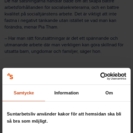
De här satsningarna handlar både om att skapa bättre
arbetsförhållanden för socialsekreterarna, och en bättre
kvalitet på socialtjänstens arbete. Det är viktigt att inte
fastna i negativt tänkande utan istället se vad man kan
förändra, menar Pia Tham.
– Har man rätt förutsättningar är det ett spännande och
utmanande arbete där man verkligen kan göra skillnad för
utsatta barn, ungdomar och familjer, säger hon.
Fakta om forskningsprojektet
Samtycke
Information
Om
Projektledare:
Pia Tham
Suntarbetsliv använder kakor för att hemsidan ska bli
Organisation:
så bra som möjligt.
Fil.dr. i socialt arbete vid Högskolan i Gävle