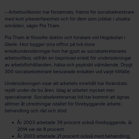
– Arbetsvillkoren har försämrats, främst för socialsekreterare
med kort yrkeserfarenhet och för dem som jobbar i utsatta
områden, säger Pia Tham.
Pia Tham är filosofie doktor och forskare vid Högskolan i
Gävle. Hon bygger sina siffror på två stora
enkätundersökningar hon har gjort av socialsekreterares
arbetsvillkor, utifrån en beprövad enkät för undersökningar
av arbetsförhållanden, hälsa och psykiskt välmående. Drygt
300 socialsekreterare besvarade enkäten vid varje tillfälle.
Undersökningen visar att arbetets innehåll har förändrats
rejält under de tio åren. Idag är arbetet mycket mer
specialiserat. Socialsekreterarnas tid har kommit att ägnas
alltmer åt utredningar istället för förebyggande arbete,
behandling och råd och stöd.
År 2003 arbetade 39 procent också förebyggande, år
2014 var de 8 procent.
År 2003 arbetade 21 procent också med behandling,