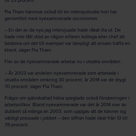
till 23 procent.
Pia Tham hänvisar också till en intervjustudie hon har
genomfört med nyexaminerade socionomer.
– En del av de nya jag intervjuade hade råkat illa ut. De
hade inte fått stöd av någon erfaren kollega eller chef att
bedöma om det till exempel var lämpligt att ensam träffa en
klient, säger Pia Tham.
Fler av de nyexaminerade arbetar nu i utsatta områden.
– År 2003 var andelen nyexaminerade som arbetade i
utsatta områden omkring 30 procent, år 2014 var de drygt
70 procent, säger Pia Tham.
Frågor om självskattad hälsa speglade också försämringen i
arbetsvillkor. Bland nyexaminerade var det år 2014 mer än
dubbelt så många än 2003, som uppgav att de känner sig
väldigt pressade i jobbet – den siffran hade ökat från 13 till
39 procent.