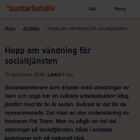
Sök
Meny
Visa sökruta
Hoppa
till
Hem
Artiklar
Hopp om vändning för socialtjänsten
huvudinnehållet
Hopp om vändning för
socialtjänsten
13 december 2016
Lästid:
4 min
Socialsekreterare som arbetar med utredningar av
barn och unga har en svårare arbetssituation idag,
jämfört med för tio år sedan. Svårast är det för de
nyexaminerade. Det visar en stor undersökning av
forskaren Pia Tham. Men nu pågår en hel del
satsningar på socialtjänsten, både i enstaka
kommuner och på nationell nivå.