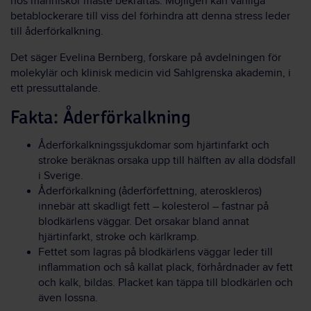
hos människor måste bekräftas. Möjligen kan vanliga
betablockerare till viss del förhindra att denna stress leder
till åderförkalkning.
Det säger Evelina Bernberg, forskare på avdelningen för
molekylär och klinisk medicin vid Sahlgrenska akademin, i
ett pressuttalande.
Fakta: Åderförkalkning
Åderförkalkningssjukdomar som hjärtinfarkt och
stroke beräknas orsaka upp till hälften av alla dödsfall
i Sverige.
Åderförkalkning (åderförfettning, ateroskleros)
innebär att skadligt fett – kolesterol – fastnar på
blodkärlens väggar. Det orsakar bland annat
hjärtinfarkt, stroke och kärlkramp.
Fettet som lagras på blodkärlens väggar leder till
inflammation och så kallat plack, förhårdnader av fett
och kalk, bildas. Placket kan täppa till blodkärlen och
även lossna.