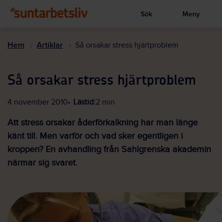
Sök
Meny
Visa sökruta
Hoppa
till
Hem
Artiklar
Så orsakar stress hjärtproblem
huvudinnehållet
Så orsakar stress hjärtproblem
4 november 2010
Lästid:
2 min
Att stress orsakar åderförkalkning har man länge
känt till. Men varför och vad sker egentligen i
kroppen? En avhandling från Sahlgrenska akademin
närmar sig svaret.