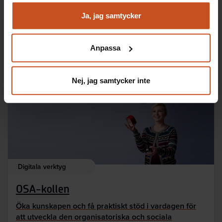
Text: Michael Nyhaga
Analysera trafik för att kunna visa riktad information
och marknadsföring
Ja, jag samtycker
Du kan när som helst återta ditt godkännande genom att
klicka på ”hantera kakor” längst ner på sidan, eller mejla
Anpassa
integritet@suntarbetsliv.se.
Verktyg på samma tema
Nej, jag samtycker inte
Digitala verktyg
OSA-kollen
Öka kunskapen och få praktiskt stöd i vardagen för
att utveckla den organisatoriska och sociala