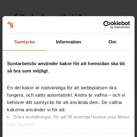
Gillade du artikeln?
Prenumerera på vårt nyhetsbrev om
arbetsmiljö för fler tips och inspirerande
Samtycke
Information
Om
exempel!
Anmäl dig här
Suntarbetsliv använder kakor för att hemsidan ska bli
så bra som möjligt.
En del kakor är nödvändiga för att webbplatsen ska
fungera, och sätts automatiskt. Andra är valfria – och vi
behöver ditt samtycke för att använda dem. De valfria
kakorna använder vi för att:
Göra inställningar, för att till exempel kunna visa filmer
från Youtube
Följa statistik med hjälp av Google Analytics