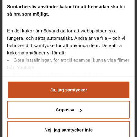
Organisation:
Suntarbetsliv använder kakor för att hemsidan ska bli
Doktor i folkhälsovetenskap, KTH
så bra som möjligt.
Avhandling:
Health-Promoting Leadership:
En del kakor är nödvändiga för att webbplatsen ska
A Study of the Concept and Critical Conditions for
fungera, och sätts automatiskt. Andra är valfria – och vi
Implementation and Evaluation
behöver ditt samtycke för att använda dem. De valfria
År:
kakorna använder vi för att:
2011
Göra inställningar, för att till exempel kunna visa filmer
från Youtube
Följa statistik med hjälp av Google Analytics
Analysera trafik för att kunna visa riktad information
och marknadsföring
Ja, jag samtycker
Du kan när som helst återta ditt godkännande genom att
Artiklar: Så gör andra
klicka på ”hantera kakor” längst ner på sidan, eller mejla
Anpassa
integritet@suntarbetsliv.se.
"Nu kan jag vara nära mina
medarbetare"
Nej, jag samtycker inte
Chefoskopet visar vägen till förändring i