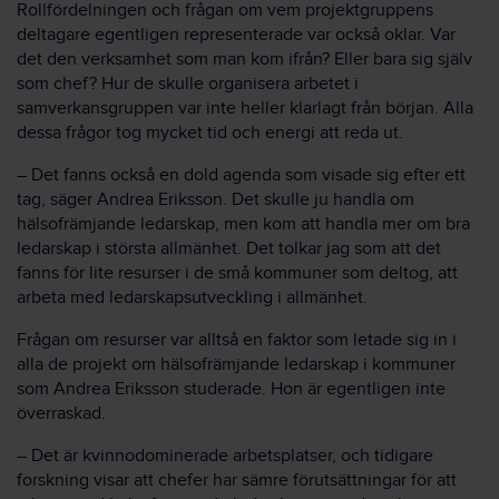
Rollfördelningen och frågan om vem projektgruppens
deltagare egentligen representerade var också oklar. Var
det den verksamhet som man kom ifrån? Eller bara sig själv
som chef? Hur de skulle organisera arbetet i
samverkansgruppen var inte heller klarlagt från början. Alla
dessa frågor tog mycket tid och energi att reda ut.
– Det fanns också en dold agenda som visade sig efter ett
tag, säger Andrea Eriksson. Det skulle ju handla om
hälsofrämjande ledarskap, men kom att handla mer om bra
ledarskap i största allmänhet. Det tolkar jag som att det
fanns för lite resurser i de små kommuner som deltog, att
arbeta med ledarskapsutveckling i allmänhet.
Frågan om resurser var alltså en faktor som letade sig in i
alla de projekt om hälsofrämjande ledarskap i kommuner
som Andrea Eriksson studerade. Hon är egentligen inte
överraskad.
– Det är kvinnodominerade arbetsplatser, och tidigare
forskning visar att chefer har sämre förutsättningar för att