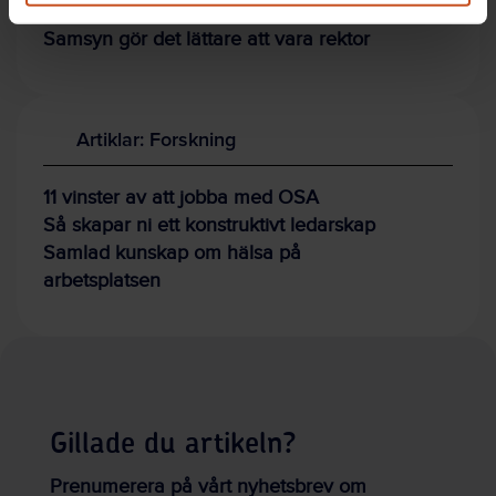
Umeå
Samsyn gör det lättare att vara rektor
Artiklar: Forskning
11 vinster av att jobba med OSA
Så skapar ni ett konstruktivt ledarskap
Samlad kunskap om hälsa på
arbetsplatsen
Gillade du artikeln?
Prenumerera på vårt nyhetsbrev om