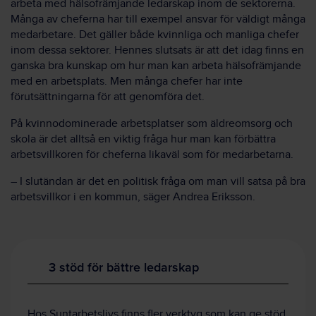
arbeta med hälsofrämjande ledarskap inom de sektorerna.
Många av cheferna har till exempel ansvar för väldigt många
medarbetare. Det gäller både kvinnliga och manliga chefer
inom dessa sektorer. Hennes slutsats är att det idag finns en
ganska bra kunskap om hur man kan arbeta hälsofrämjande
med en arbetsplats. Men många chefer har inte
förutsättningarna för att genomföra det.
På kvinnodominerade arbetsplatser som äldreomsorg och
skola är det alltså en viktig fråga hur man kan förbättra
arbetsvillkoren för cheferna likaväl som för medarbetarna.
– I slutändan är det en politisk fråga om man vill satsa på bra
arbetsvillkor i en kommun, säger Andrea Eriksson.
3 stöd för bättre ledarskap
Hos Suntarbetslivs finns fler verktyg som kan ge stöd