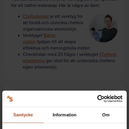
för ett bättre ledarskap. Här är några av dem:
Chefoskopet
är ett verktyg för
att förstå och utveckla chefers
organisatoriska arbetsmiljö.
Verktyget
Bättre
möten
hjälper till att skapa
effektiva och meningsfulla möten.
Checklistan med 25 frågor i verktyget
Chefens
arbetsmiljö
ger stöd för att undersöka chefens
egen arbetsmiljö.
Fakta/Forskning
Profil:
Samtycke
Information
Om
Andrea Eriksson