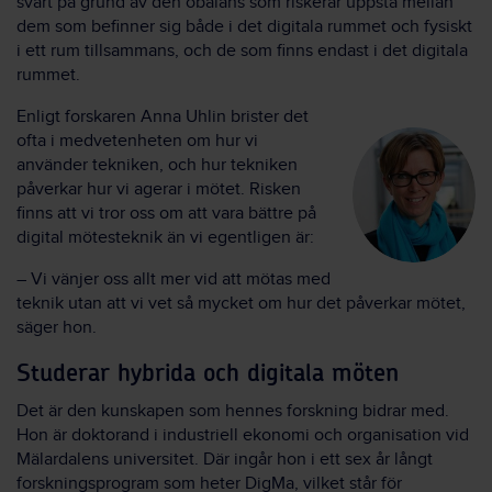
svårt på grund av den obalans som riskerar uppstå mellan
dem som befinner sig både i det digitala rummet och fysiskt
i ett rum tillsammans, och de som finns endast i det digitala
rummet.
Enligt forskaren Anna Uhlin brister det
ofta i medvetenheten om hur vi
använder tekniken, och hur tekniken
påverkar hur vi agerar i mötet. Risken
finns att vi tror oss om att vara bättre på
digital mötesteknik än vi egentligen är:
– Vi vänjer oss allt mer vid att mötas med
teknik utan att vi vet så mycket om hur det påverkar mötet,
säger hon.
Studerar hybrida och digitala möten
Det är den kunskapen som hennes forskning bidrar med.
Hon är doktorand i industriell ekonomi och organisation vid
Mälardalens universitet. Där ingår hon i ett sex år långt
forskningsprogram som heter DigMa, vilket står för