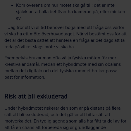
Kom överens om hur mötet ska gå till: det är inte
självklart att alla behöver ha kameran på, eller micken
av.
– Jag tror att vi alltid behöver börja med att fråga oss varför
vi ska ha ett möte överhuvudtaget. När vi bestämt oss för att
det är det bästa sättet att hantera en fråga är det dags att ta
reda på vilket slags möte vi ska ha.
Exempelvis brukar man ofta välja fysiska möten för mer
kreativa ändamål, medan ett hybridmöte med sin obalans
mellan det digitala och det fysiska rummet brukar passa
bäst för information.
Risk att bli exkluderad
Under hybridmötet riskerar den som är på distans på flera
sätt att bli exkluderad, och det gäller att hitta sätt att
motverka det. En tydlig agenda som alla har fått ta del av för
att få en chans att förbereda sig är grundläggande.