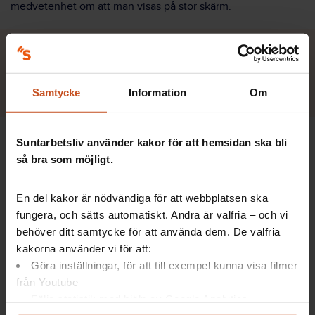
medvetenhet om att man visas på stor skärm.
Kameran kan vara på vid
diskussion eller samarbete
Samtycke
Information
Om
– Detta kan ingå i det man kommer överens om inför mötet.
Suntarbetsliv använder kakor för att hemsidan ska bli
Är det ok att slå av kameran om någon informerar om något,
så bra som möjligt.
och bara vila i att lyssna? Medan kameran kan vara på vid
diskussion eller samarbete.
En del kakor är nödvändiga för att webbplatsen ska
Efter dessa råd vill Anna Uhlin skicka med en brasklapp: ta
fungera, och sätts automatiskt. Andra är valfria – och vi
råden med en nypa salt.
behöver ditt samtycke för att använda dem. De valfria
kakorna använder vi för att:
– Varje möte måste förstås i sitt sammanhang: vad ska
Göra inställningar, för att till exempel kunna visa filmer
åstadkommas, hur mogen är gruppen, vad har varje individ
från Youtube
med sig till mötet just idag?
Följa statistik med hjälp av Google Analytics
Forskningen befinner sig bara i början på det här området,