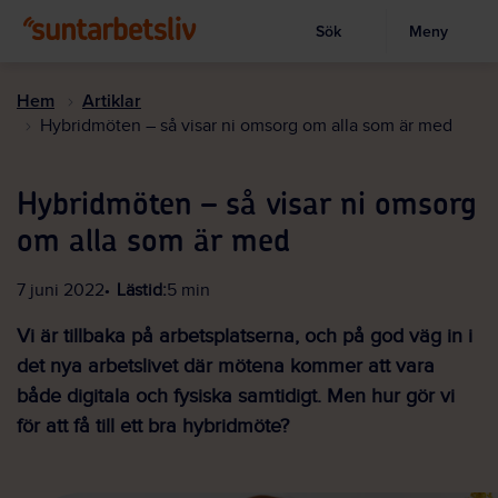
Sök
Meny
Visa sökruta
Hoppa
till
Hem
Artiklar
huvudinnehållet
Hybridmöten – så visar ni omsorg om alla som är med
Hybridmöten – så visar ni omsorg
om alla som är med
7 juni 2022
Lästid:
5 min
Vi är tillbaka på arbetsplatserna, och på god väg in i
det nya arbetslivet där mötena kommer att vara
både digitala och fysiska samtidigt. Men hur gör vi
för att få till ett bra hybridmöte?