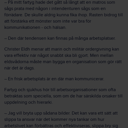
–
På mitt fartyg hade det gått så långt att en matros som
sågs prata med någon i intendenturen sågs som en
förrädare. De skulle aldrig kunna fika ihop. Rasten bidrog till
att förstärka ett mönster som inte var bra för
kommunikationen ‒ och hälsan.
–
Den där tendensen kan finnas på många arbetsplatser.
Christer Eldh menar att marin och militär ordergivning kan
vara effektiv när något snabbt ska bli gjort. Men mellan
eldsvådorna måste man bygga en organisation som gör rätt
när det är dags.
–
En frisk arbetsplats är en där man kommunicerar.
Fartyg och sjukhus hör till arbetsorganisationer som ofta
betraktas som speciella, som om de har särskilda orsaker till
uppdelning och hierarki.
–
Jag vill bryta upp sådana bilder. Det kan vara ett sätt att
slippa ta ansvar när det kommer nya tankar om hur
arbetslivet kan förbättras och effektiviseras, slippa bry sig