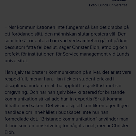
varandra.
Foto: Lunds universitet
–
När kommunikationen inte fungerar så kan det drabba på
ett förödande sätt, den människan slutar prestera väl. Den
som inte är orienterad om vad verksamheten går ut på kan
dessutom fatta fel beslut, säger Christer Eldh, etnolog och
prefekt för institutionen för Service management vid Lunds
universitet.
Han själv tar brister i kommunikation på allvar, det är att vara
respektfull, menar han. Han fick en student prickad i
disciplinnämnden för att ha uppträtt respektlöst mot sin
omgivning. Och när han själv blev kritiserad för bristande
kommunikation så kallade han in expertis för att komma
tillrätta med saken. Det visade sig att konflikten egentligen
handlade om innehållet i budskapet, inte hur han
förmedlade det. ”Bristande kommunikation” använder man
ibland som en omskrivning för något annat, menar Christer
Eldh.