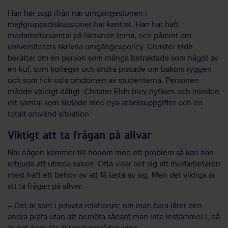
Han har sagt ifrån när umgängestonen i
mejlgruppsdiskussioner har kantrat. Han har haft
medarbetarsamtal på liknande tema, och påmint om
universitetets skrivna umgängespolicy. Christer Eldh
berättar om en person som många betraktade som något av
en kuf, som kolleger och andra pratade om bakom ryggen
och som fick usla omdömen av studenterna. Personen
mådde väldigt dåligt. Christer Eldh blev nyfiken och inledde
ett samtal som slutade med nya arbetsuppgifter och en
totalt omvänd situation.
Viktigt att ta frågan på allvar
När någon kommer till honom med ett problem så kan han
erbjuda att utreda saken. Ofta visar det sig att medarbetaren
mest haft ett behov av att få lasta av sig. Men det viktiga är
att ta frågan på allvar.
–
Det är som i privata relationer: om man bara låter den
andra prata utan att bemöta sådant man inte instämmer i, då