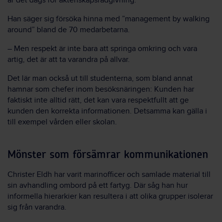
är det dags för äktenskapsrådgivning.
Han säger sig försöka hinna med ”management by walking
around” bland de 70 medarbetarna.
–
Men respekt är inte bara att springa omkring och vara
artig, det är att ta varandra på allvar.
Det lär man också ut till studenterna, som bland annat
hamnar som chefer inom besöksnäringen: Kunden har
faktiskt inte alltid rätt, det kan vara respektfullt att ge
kunden den korrekta informationen. Detsamma kan gälla i
till exempel vården eller skolan.
Mönster som försämrar kommunikationen
Christer Eldh har varit marinofficer och samlade material till
sin avhandling ombord på ett fartyg. Där såg han hur
informella hierarkier kan resultera i att olika grupper isolerar
sig från varandra.