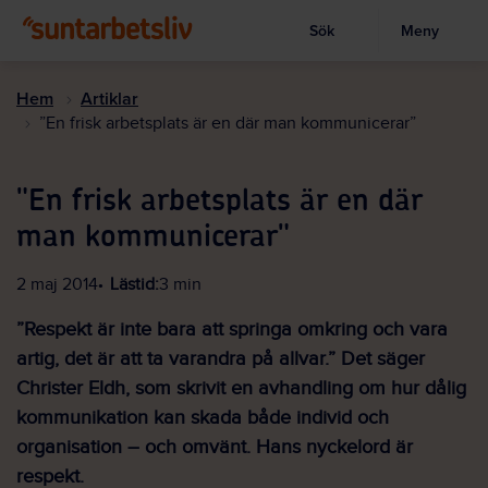
Sök
Meny
Visa sökruta
Hoppa
till
Hem
Artiklar
huvudinnehållet
”En frisk arbetsplats är en där man kommunicerar”
"En frisk arbetsplats är en där
man kommunicerar"
2 maj 2014
Lästid:
3 min
”Respekt är inte bara att springa omkring och vara
artig, det är att ta varandra på allvar.” Det säger
Christer Eldh, som skrivit en avhandling om hur dålig
kommunikation kan skada både individ och
organisation – och omvänt. Hans nyckelord är
respekt.