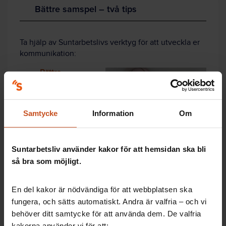
Bättre samspel – två tips
Ta hjälp av Suntarbetslivs verktyg för att utveckla er
kommunikation:
Bättre
möten
lär ut
och hjälper er
träna på fem
Samtycke
Information
Om
perspektiv som
behöver
samspela för att
Suntarbetsliv använder kakor för att hemsidan ska bli
ett möte ska bli
bra. Ni kan
så bra som möjligt.
också
testa
gruppens samtalsmönster
.
En del kakor är nödvändiga för att webbplatsen ska
Ett schysst samtalsklimat är viktigt på
fungera, och sätts automatiskt. Andra är valfria – och vi
arbetsplatsen. Hur ser det ut hos er?
behöver ditt samtycke för att använda dem. De valfria
Gör
övningen Vårt samtalsklimat
i
kakorna använder vi för att: