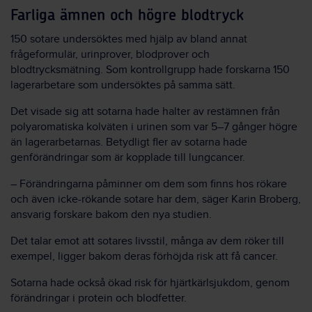
Farliga ämnen och högre blodtryck
150 sotare undersöktes med hjälp av bland annat
frågeformulär, urinprover, blodprover och
blodtrycksmätning. Som kontrollgrupp hade forskarna 150
lagerarbetare som undersöktes på samma sätt.
Det visade sig att sotarna hade halter av restämnen från
polyaromatiska kolväten i urinen som var 5–7 gånger högre
än lagerarbetarnas. Betydligt fler av sotarna hade
genförändringar som är kopplade till lungcancer.
– Förändringarna påminner om dem som finns hos rökare
och även icke-rökande sotare har dem, säger Karin Broberg,
ansvarig forskare bakom den nya studien.
Det talar emot att sotares livsstil, många av dem röker till
exempel, ligger bakom deras förhöjda risk att få cancer.
Sotarna hade också ökad risk för hjärtkärlsjukdom, genom
förändringar i protein och blodfetter.