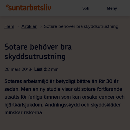
Sök
Meny
Visa sökruta
Hoppa
till
Hem
Artiklar
Sotare behöver bra skyddsutrustning
huvudinnehållet
Sotare behöver bra
skyddsutrustning
28 mars 2018
Lästid:
2 min
Sotares arbetsmiljö är betydligt bättre än för 30 år
sedan. Men en ny studie visar att sotare fortfarande
utsätts för farliga ämnen som kan orsaka cancer och
hjärtkärlsjukdom. Andningsskydd och skyddskläder
minskar riskerna.