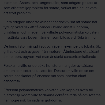
exempel. Asbest och tungmetaller, som tidigare pekats ut
som arbetsmiljöproblem för sotare, verkar inte heller vara
ett stort problem.
Flera tidigare undersökningar har dock visat att sotare har
tydligt ökad risk att få cancer i bland annat lungorna,
urinblåsan och magen. Så kallade polyaromatiska kolväten
misstänks vara boven, ämnen som bildas vid förbränning.
De finns i stor mängd i sot och även i exempelvis tobaksrök,
grillat kött och avgaser från motorer. Åtminstone ett sådant
ämne, benzopyren, vet man är starkt cancerframkallande.
Forskarna ville undersöka hur stora mängder av sådana
ämnen som sotarna utsätts för. Dessutom ville de se om
sotare har skador på arvsmassan som innebär ökad
cancerrisk.
Eftersom polyaromatiska kolväten kan kopplas även till
hjärtkärlsjukdom ville forskarna också ta reda på om sotarna
har högre risk för sådana sjukdomar.