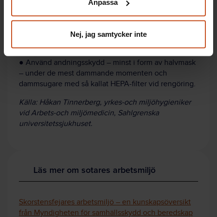
Anpassa
integritet@suntarbetsliv.se.
● Använd dig av en sotningsteknik med undertryck i
kanalen.
Nej, jag samtycker inte
● Följ instruktioner om personlig skyddsutrustning.
● Använd andningsskydd – minst i form av halvmask
– under de mest dammande momenten och
dammsugare med så kallat HEPA-filter vid rengöring.
Källa: Håkan Tinnerberg, yrkes-och miljöhygieniker
vid Arbets-och miljömedicin, Sahlgrenska
universitetssjukhuset.
Läs mer om sotares arbetsmiljö
Skorstensfejares arbetsmiljö – en kunskapsöversikt
från Myndigheten för samhällsskydd och beredskap