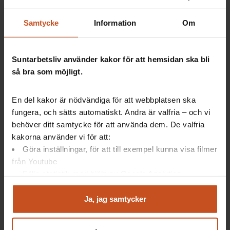
Projekt
Samtycke
Information
Om
Genotoxiska förändringar hos svenska sotare i
relation till deras exponering för polyaromatiska
kolväten
Suntarbetsliv använder kakor för att hemsidan ska bli
Forskare
så bra som möjligt.
Karin Broberg, professor Karolinska Institutet
Organisation
En del kakor är nödvändiga för att webbplatsen ska
Karolinska Institutet
fungera, och sätts automatiskt. Andra är valfria – och vi
behöver ditt samtycke för att använda dem. De valfria
Tidsperiod
kakorna använder vi för att:
Forskningsprojektet startade 1 januari 2013 och
Göra inställningar, för att till exempel kunna visa filmer
avslutades 31 oktober 2017.
från Youtube
Följa statistik med hjälp av Google Analytics
Analysera trafik för att kunna visa riktad information
Så skyddar man sig från skadliga
och marknadsföring
Ja, jag samtycker
sotpartiklar under sotning
Du kan när som helst återta ditt godkännande genom att
klicka på ”hantera kakor” längst ner på sidan, eller mejla