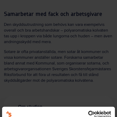
Samarbetar med fack och arbetsgivare
Den skyddsutrustning som behövs kan vara exempelvis
overall och bra arbetshandskar – polyaromatiska kolväten
tas upp i kroppen via både lungorna och huden – men även
andningsskydd med mera.
Sotare är ofta privatanställda, men sotar åt kommuner och
vissa kommuner anställer sotare. Forskarna samarbetar
bland annat med Kommunal, som organiserar sotarna, och
arbetsgivarorganisationen Sveriges Skorstensfejarmästares
Riksförbund för att föra ut resultaten och få till stånd
skyddsåtgärder mot de polyaromatiska kolvätena.
Om studien