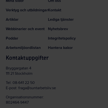
Mina sidor
Om oss
Verktyg och utbildningar
Kontakt
Artiklar
Lediga tjänster
Webbinarier och event
Nyhetsbrev
Poddar
Integritetspolicy
Arbetsmiljöordlistan
Hantera kakor
Kontaktuppgifter
Bryggargatan 4
111 21 Stockholm
Tel:
08-641 22 50
E-post:
fraga@suntarbetsliv.se
Organisationsnummer:
802464-9447