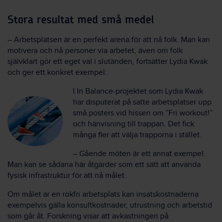
Stora resultat med små medel
– Arbetsplatsen är en perfekt arena för att nå folk. Man kan
motivera och nå personer via arbetet, även om folk
självklart gör ett eget val i slutänden, fortsätter Lydia Kwak
och ger ett konkret exempel:
I In Balance-projektet som Lydia Kwak
har disputerat på satte arbets­platser upp
små posters vid hissen om ”Fri workout!”
och hänvisning till trappan. Det fick
många fler att välja trapporna i stället.
– Gående möten är ett annat exempel.
Man kan se sådana här åtgärder som ett sätt att använda
fysisk infrastruktur för att nå målet.
Om målet är en rökfri arbets­plats kan insats­kostnaderna
exempelvis gälla konsult­kostnader, utrustning och arbets­tid
som går åt. Forskning visar att avkastningen på