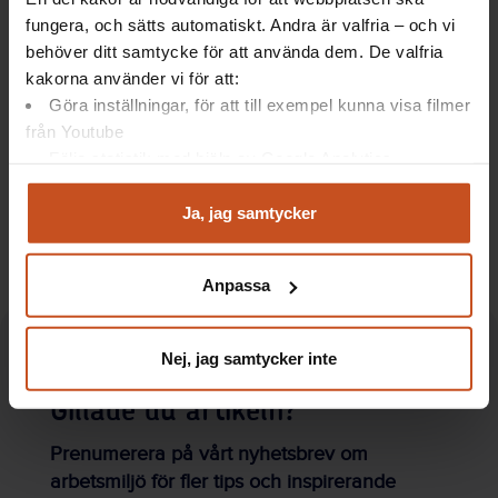
Stå upp på jobbet!
fungera, och sätts automatiskt. Andra är valfria – och vi
Arbetsplatsen som fått diplom för
behöver ditt samtycke för att använda dem. De valfria
friskvård
kakorna använder vi för att:
Göra inställningar, för att till exempel kunna visa filmer
från Youtube
Artiklar: Forskning
Följa statistik med hjälp av Google Analytics
Analysera trafik för att kunna visa riktad information
och marknadsföring
Ja, jag samtycker
Så tjänar du på att förebygga psykisk
Du kan när som helst återta ditt godkännande genom att
ohälsa
klicka på ”hantera kakor” längst ner på sidan, eller mejla
Anpassa
integritet@suntarbetsliv.se.
Nej, jag samtycker inte
Gillade du artikeln?
Prenumerera på vårt nyhetsbrev om
arbetsmiljö för fler tips och inspirerande