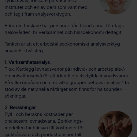
Lydia Kwak, forskare på Karolinska
Institutet och en av dem som varit med
och tagit fram analys­verktygen.
Förutom forskare har personer från bland annat företags­
hälsovården, hr-verksamhet och hälso­ekonomi deltagit.
Tanken är att ett arbetshälso­ekonomiskt analys­verktyg
används i två steg:
1. Verksamhetsanalys.
T ex: Kartlägg levnadsvanor på individ- och arbetsplats-/­
organisationsnivå för att identifiera risk­fyllda levnads­vanor.
På vilka områden och för vilka grupper behövs insatser? Ta
stöd av de nationella rikt­linjer som finns för hälso­under­
sökningar.
2. Beräkningar.
Fyll i och beräkna kostnader per
ohälsosam levnads­vana. Beräknings­
modellen tar hänsyn till kostnader för
sjuk­frånvaro och produktions­bortfall.