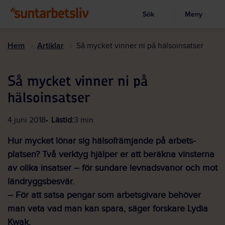
Sök
Meny
Visa sökruta
Hoppa
till
Hem
Artiklar
Så mycket vinner ni på hälsoinsatser
huvudinnehållet
Så mycket vinner ni på
hälsoinsatser
4 juni 2018
Lästid:
3 min
Hur mycket lönar sig hälso­främjande på arbets­
platsen? Två verktyg hjälper er att beräkna vinsterna
av olika insatser – för sundare levnads­vanor och mot
ländryggs­besvär.
– För att satsa pengar som arbets­givare behöver
man veta vad man kan spara, säger forskare Lydia
Kwak.