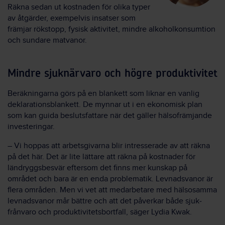
Räkna sedan ut kostnaden för olika typer
av åtgärder, exempelvis insatser som
främjar rökstopp, fysisk aktivitet, mindre alkohol­konsumtion
och sundare matvanor.
Mindre sjuknärvaro och högre produktivitet
Beräkningarna görs på en blankett som liknar en vanlig
deklarations­blankett. De mynnar ut i en ekonomisk plan
som kan guida besluts­fattare när det gäller hälso­främjande
investeringar.
– Vi hoppas att arbetsgivarna blir intresserade av att räkna
på det här. Det är lite lättare att räkna på kostnader för
ländryggs­besvär eftersom det finns mer kunskap på
området och bara är en enda problematik. Levnads­vanor är
flera områden. Men vi vet att medarbetare med hälsosamma
levnads­vanor mår bättre och att det påverkar både sjuk­
frånvaro och produktivitets­bortfall, säger Lydia Kwak.