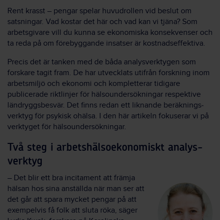
Rent krasst – pengar spelar huvud­rollen vid beslut om
satsningar. Vad kostar det här och vad kan vi tjäna? Som
arbets­givare vill du kunna se ekonomiska konsekvenser och
ta reda på om före­byggande insatser är kostnads­effektiva.
Precis det är tanken med de båda analys­verktygen som
forskare tagit fram. De har utvecklats utifrån forskning inom
arbets­miljö och ekonomi och kompletterar tidigare
publicerade rikt­linjer för hälso­undersökningar respektive
ländryggs­besvär. Det finns redan ett liknande beräknings­
verktyg för psykisk ohälsa. I den här artikeln fokuserar vi på
verktyget för hälso­undersökningar.
Två steg i arbets­hälso­ekonomiskt analys­
verktyg
– Det blir ett bra incitament att främja
hälsan hos sina anställda när man ser att
det går att spara mycket pengar på att
exempelvis få folk att sluta röka, säger