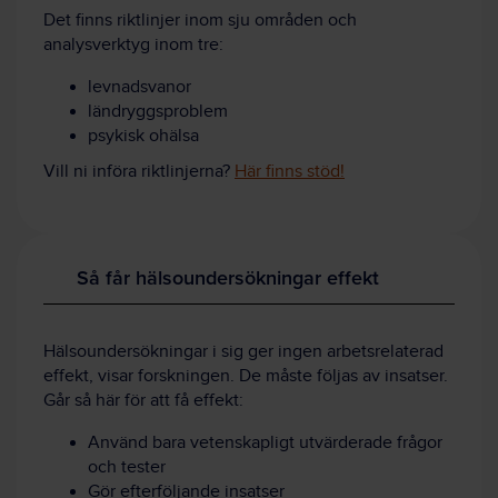
Det finns riktlinjer inom sju områden och
analysverktyg inom tre:
levnadsvanor
ländryggsproblem
psykisk ohälsa
Vill ni införa riktlinjerna?
Här finns stöd!
Så får hälsoundersökningar effekt
Hälso­undersökningar i sig ger ingen arbets­relaterad
effekt, visar forskningen. De måste följas av insatser.
Går så här för att få effekt:
Använd bara veten­skapligt utvärderade frågor
och tester
Gör efter­följande insatser