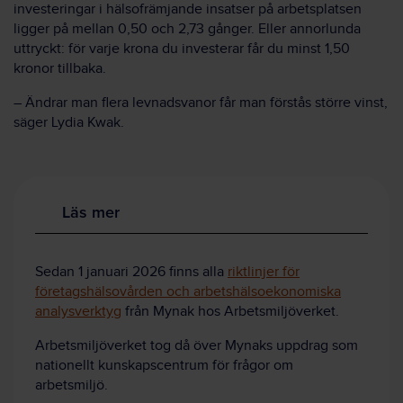
investeringar i hälso­främjande insatser på arbets­platsen
ligger på mellan 0,50 och 2,73 gånger. Eller annorlunda
uttryckt: för varje krona du investerar får du minst 1,50
kronor tillbaka.
– Ändrar man flera levnadsvanor får man förstås större vinst,
säger Lydia Kwak.
Läs mer
Sedan 1 januari 2026 finns alla
riktlinjer för
företagshälsovården och arbetshälsoekonomiska
analysverktyg
från Mynak hos Arbetsmiljöverket.
Arbetsmiljöverket tog då över Mynaks uppdrag som
nationellt kunskapscentrum för frågor om
arbetsmiljö.