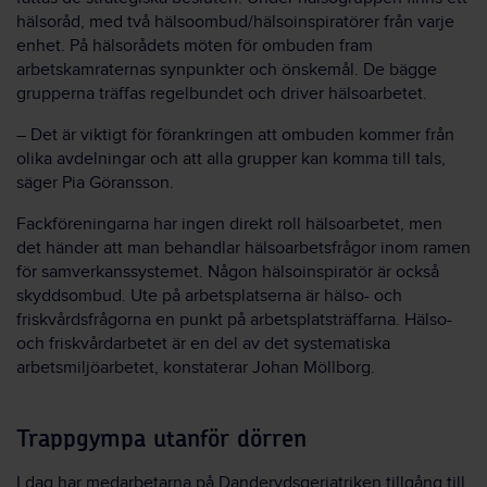
hälsoråd, med två hälsoombud/hälsoinspiratörer från varje
enhet. På hälsorådets möten för ombuden fram
arbetskamraternas synpunkter och önskemål. De bägge
grupperna träffas regelbundet och driver hälsoarbetet.
– Det är viktigt för förankringen att ombuden kommer från
olika avdelningar och att alla grupper kan komma till tals,
säger Pia Göransson.
Fackföreningarna har ingen direkt roll hälsoarbetet, men
det händer att man behandlar hälsoarbetsfrågor inom ramen
för samverkanssystemet. Någon hälsoinspiratör är också
skyddsombud. Ute på arbetsplatserna är hälso- och
friskvårdsfrågorna en punkt på arbetsplatsträffarna. Hälso-
och friskvårdarbetet är en del av det systematiska
arbetsmiljöarbetet, konstaterar Johan Möllborg.
Trappgympa utanför dörren
I dag har medarbetarna på Danderydsgeriatriken tillgång till