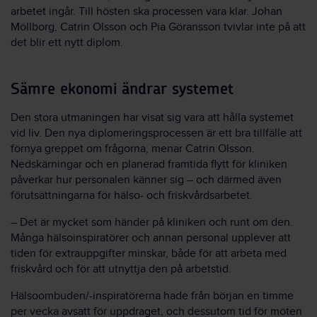
arbetet ingår. Till hösten ska processen vara klar. Johan
Möllborg, Catrin Olsson och Pia Göransson tvivlar inte på att
det blir ett nytt diplom.
Sämre ekonomi ändrar systemet
Den stora utmaningen har visat sig vara att hålla systemet
vid liv. Den nya diplomeringsprocessen är ett bra tillfälle att
förnya greppet om frågorna, menar Catrin Olsson.
Nedskärningar och en planerad framtida flytt för kliniken
påverkar hur personalen känner sig – och därmed även
förutsättningarna för hälso- och friskvårdsarbetet.
– Det är mycket som händer på kliniken och runt om den.
Många hälsoinspiratörer och annan personal upplever att
tiden för extrauppgifter minskar, både för att arbeta med
friskvård och för att utnyttja den på arbetstid.
Hälsoombuden/-inspiratörerna hade från början en timme
per vecka avsatt för uppdraget, och dessutom tid för möten