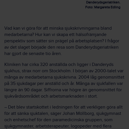
Danderydsgeriatriken.
Foto: Margareta Edling
Vad kan vi göra för att minska sjukskrivningarna bland
medarbetarna? Hur kan vi skapa ett hälsofrämjande
perspektiv som sätter sin prägel på arbetsplatsen? I frågor
av det slaget började den resa som Danderydsgeriatriken
har gjort de senaste tio åren.
Kliniken har cirka 320 anställda och ligger i Danderyds
sjukhus, strax norr om Stockholm. I början av 2000-talet var
många av medarbetarna sjukskrivna. 2004 låg genomsnittet
på 35 sjukdagar per anställd och år. Många av sjukfallen var
längre än 90 dagar. Siffrorna var högre än genomsnittet för
sjukvårdsområdet och arbetsmarknaden i stort.
– Det blev startskottet i ledningen för att verkligen göra allt
för att sänka sjuktalen, säger Johan Möllborg, sjukgymnast
och enhetschef för den paramedicinska gruppen, som
sjukgymnaster, arbetsterapeuter, logopeder med flera