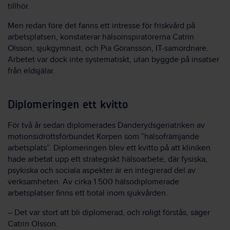
tillhör.
Men redan före det fanns ett intresse för friskvård på
arbetsplatsen, konstaterar hälsoinspiratörerna Catrin
Olsson, sjukgymnast, och Pia Göransson, IT-samordnare.
Arbetet var dock inte systematiskt, utan byggde på insatser
från eldsjälar.
Diplomeringen ett kvitto
För två år sedan diplomerades Danderydsgeriatriken av
motionsidrottsförbundet Korpen som ”hälsofrämjande
arbetsplats”. Diplomeringen blev ett kvitto på att kliniken
hade arbetat upp ett strategiskt hälsoarbete, där fysiska,
psykiska och sociala aspekter är en integrerad del av
verksamheten. Av cirka 1 500 hälsodiplomerade
arbetsplatser finns ett tiotal inom sjukvården.
– Det var stort att bli diplomerad, och roligt förstås, säger
Catrin Olsson.