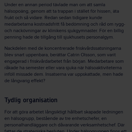
Under en annan period tävlade man om att samla
hälsopoäng, genom att ta trappan i stället för hissen, äta
frukt och så vidare. Redan sedan tidigare kunde
medarbetarna kostnadsfritt få bedömning och råd om rygg-
och nackövningar av klinikens sjukgymnaster. För en billig
penning hade de tillgång till sjukhusets personalgym.
Nackdelen med de koncentrerade friskvårdssatsningarna
blev snart uppenbara, berättar Catrin Olsson, som varit
engagerad i friskvårdarbetet från början. Medarbetare som
råkade ha semester eller vara sjuka när hälsoaktiviteterna
inföll missade dem. Insatserna var uppskattade, men hade
de långvarig effekt?
Tydlig organisation
För att göra arbetet långsiktigt hållbart skapade ledningen
en hälsogrupp, bestående av tre enhetschefer, en
personalhandläggare och dåvarande verksamhetschef. Där
fattas de strategiska besluten. Under hälsogruppen finns ett