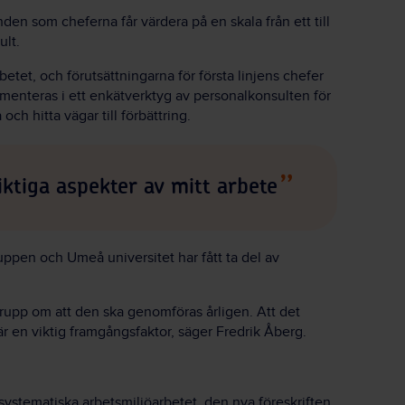
en som cheferna får värdera på en skala från ett till
ult.
tet, och förutsättningarna för första linjens chefer
menteras i ett enkätverktyg av personalkonsulten för
ch hitta vägar till förbättring.
iktiga aspekter av mitt arbete
pen och Umeå universitet har fått ta del av
grupp om att den ska genomföras årligen. Att det
r en viktig framgångsfaktor, säger Fredrik Åberg.
ystematiska arbetsmiljöarbetet, den nya föreskriften