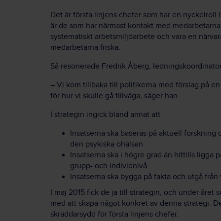
Det är första linjens chefer som har en nyckelroll
är de som har närmast kontakt med medarbetarna.
systematiskt arbetsmiljöarbete och vara en närvara
medarbetarna friska.
Så resonerade Fredrik Åberg, ledningskoordinator
– Vi kom tillbaka till politikerna med förslag på en
för hur vi skulle gå tillväga, säger han.
I strategin ingick bland annat att
Insatserna ska baseras på aktuell forskning
den psykiska ohälsan
Insatserna ska i högre grad än hittills ligga
grupp- och individnivå
Insatserna ska bygga på fakta och utgå frå
I maj 2015 fick de ja till strategin, och under åre
med att skapa något konkret av denna strategi. Det
skräddarsydd för första linjens chefer.