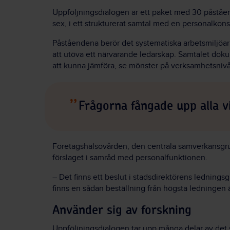
Uppföljningsdialogen är ett paket med 30 påståend
sex, i ett strukturerat samtal med en personalkons
Påståendena berör det systematiska arbetsmiljöarbe
att utöva ett närvarande ledarskap. Samtalet doku
att kunna jämföra, se mönster på verksamhetsnivå o
Frågorna fångade upp alla v
Företagshälsovården, den centrala samverkansgrup
förslaget i samråd med personalfunktionen.
– Det finns ett beslut i stadsdirektörens lednings
finns en sådan beställning från högsta ledningen ä
Använder sig av forskning
Uppföljningsdialogen tar upp många delar av det s