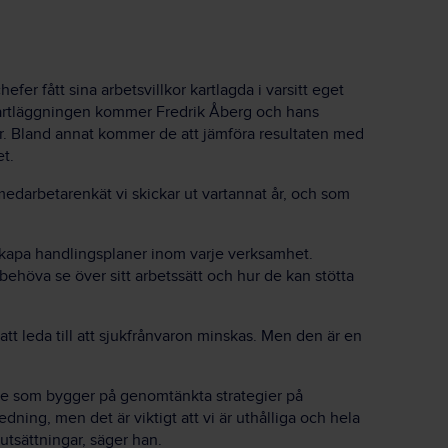
hefer fått sina arbetsvillkor kartlagda i varsitt eget
 kartläggningen kommer Fredrik Åberg och hans
er. Bland annat kommer de att jämföra resultaten med
t.
edarbetarenkät vi skickar ut vartannat år, och som
t skapa handlingsplaner inom varje verksamhet.
ehöva se över sitt arbetssätt och hur de kan stötta
t leda till att sjukfrånvaron minskas. Men den är en
bete som bygger på genomtänkta strategier på
edning, men det är viktigt att vi är uthålliga och hela
tsättningar, säger han.