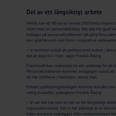
Del av ett långsiktigt arbete
Hittills har ett 90-tal av Umeås 350 första linjens c
möte med en personalstrateg. När alla har gjort
kollegor på personalfunktionen att göra flera sak
den sjukfrånvaro som finns i respektive verksamhe
– Vi kommer också att jämföra med svaren i den m
det är dags för i höst, säger Fredrik Åberg.
Framförallt kan materialet bli ett underlag för at
Personalfunktionen kommer antagligen också att b
de här cheferna i framtiden, menar han.
Enbart uppföljningsdialogen kommer kanske inte at
viktig pusselbit, poängterar Fredrik Åberg.
– Vi ser det här som en del av ett långsiktigt ar
organisationsnivå. Det vi har påbörjat är en bra inl
tiden anpassar upplägget efter verksamhetens föru