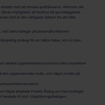
 i arbetet med att minska sjukfrånvaron, eftersom det
 Deras möjligheter att bedriva ett grundläggande
nde chef är den viktigaste faktorn för att hålla
, och hans kollegor på personalfunktionen.
 långsiktig strategi för en bättre hälsa, och en plan
 och särskilt uppmärksamma kvinnors hälsa respektive
 på den organisatoriska nivån, och något mindre på
n verksamheternas behov
t som följde arbetade Fredrik Åberg och hans kollegor
 landade till slut i Uppföljningsdialogen,