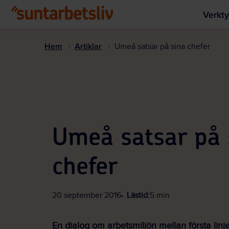
Verkty
Hem
Artiklar
Umeå satsar på sina chefer
Umeå satsar på 
chefer
20 september 2016
Lästid:
5 min
En dialog om arbetsmiljön mellan första linj