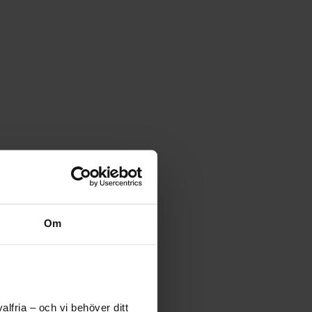
Om
lfria – och vi behöver ditt