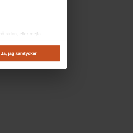
å sidan, eller mejla
Ja, jag samtycker