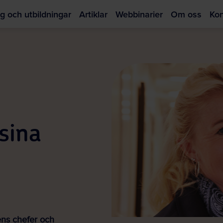
g och utbildningar
Artiklar
Webbinarier
Om oss
Kon
Hoppa
till
huvudinnehållet
sina
ens chefer och