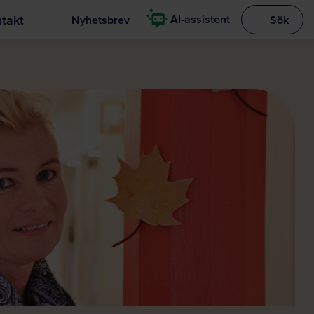
takt
AI-assistent
Nyhetsbrev
Sök
Visa sökrut