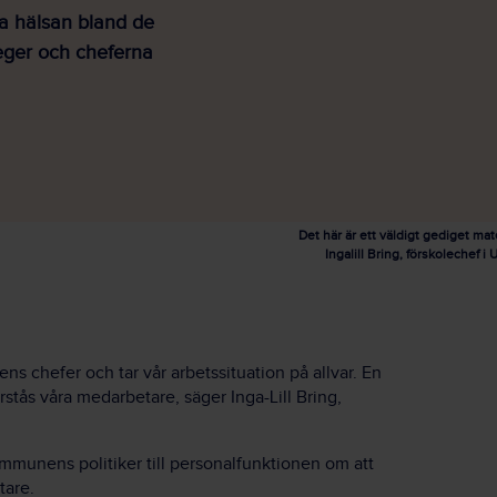
a hälsan bland de
teger och cheferna
Det här är ett väldigt gediget mate
Ingalill Bring, förskolechef 
njens chefer och tar vår arbetssituation på allvar. En
örstås våra medarbetare, säger Inga-Lill Bring,
mmunens politiker till personalfunktionen om att
tare.