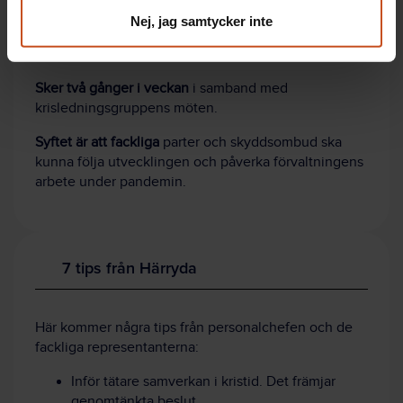
Extra informations- och dialogmöten
med centralt
Nej, jag samtycker inte
fackliga parter och skyddsombud på
personalchefsberedningen.
Sker två gånger i veckan
i samband med
krisledningsgruppens möten.
Syftet är att fackliga
parter och skyddsombud ska
kunna följa utvecklingen och påverka förvaltningens
arbete under pandemin.
7 tips från Härryda
Här kommer några tips från personalchefen och de
fackliga representanterna:
Inför tätare samverkan i kristid. Det främjar
genomtänkta beslut.