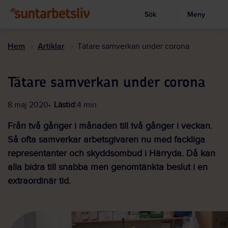
Sök
Meny
Visa sökruta
Hoppa
till
Hem
Artiklar
Tätare samverkan under corona
huvudinnehållet
Tätare samverkan under corona
8 maj 2020
Lästid:
4 min
Från två gånger i månaden till två gånger i veckan.
Så ofta samverkar arbetsgivaren nu med fackliga
representanter och skyddsombud i Härryda. Då kan
alla bidra till snabba men genomtänkta beslut i en
extraordinär tid.