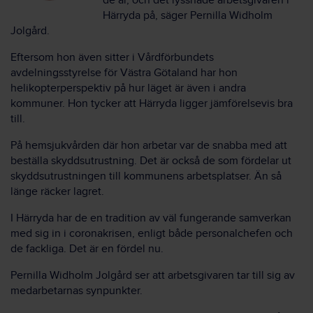
de är, och det lyssnade arbetsgivaren i
Härryda på, säger Pernilla Widholm
Jolgård.
Eftersom hon även sitter i Vårdförbundets
avdelningsstyrelse för Västra Götaland har hon
helikopterperspektiv på hur läget är även i andra
kommuner. Hon tycker att Härryda ligger jämförelsevis bra
till.
På hemsjukvården där hon arbetar var de snabba med att
beställa skyddsutrustning. Det är också de som fördelar ut
skyddsutrustningen till kommunens arbetsplatser. Än så
länge räcker lagret.
I Härryda har de en tradition av väl fungerande samverkan
med sig in i coronakrisen, enligt både personalchefen och
de fackliga. Det är en fördel nu.
Pernilla Widholm Jolgård ser att arbetsgivaren tar till sig av
medarbetarnas synpunkter.