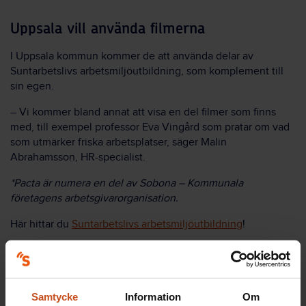
Uppsala vill använda filmerna
I Uppsala kommun kommer de att använda delar av
Suntarbetslivs arbetsmiljöutbildning, som komplement till
sin egen.
– Vi kommer bland annat att visa en del filmer som finns
med, till exempel professor Eva Vingård som pratar om vad
som utmärker friska arbetsplatser, säger Malin
Abrahamsson, HR-specialist.
*Pacta är numera en del av Sobona – Kommunala
företagens arbetsgivarorganisation.
Här hittar du
Suntarbetslivs arbetsmiljöutbildning
!
Fakta
Samtycke
Information
Om