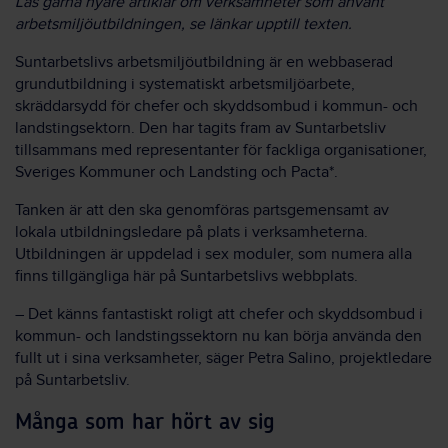
Läs gärna nyare artiklar om verksamheter som använt
arbetsmiljöutbildningen, se länkar upptill texten.
Suntarbetslivs arbetsmiljöutbildning är en webbaserad
grundutbildning i systematiskt arbetsmiljöarbete,
skräddarsydd för chefer och skyddsombud i kommun- och
landstingsektorn. Den har tagits fram av Suntarbetsliv
tillsammans med representanter för fackliga organisationer,
Sveriges Kommuner och Landsting och Pacta*.
Tanken är att den ska genomföras partsgemensamt av
lokala utbildningsledare på plats i verksamheterna.
Utbildningen är uppdelad i sex moduler, som numera alla
finns tillgängliga här på Suntarbetslivs webbplats.
– Det känns fantastiskt roligt att chefer och skyddsombud i
kommun- och landstingssektorn nu kan börja använda den
fullt ut i sina verksamheter, säger Petra Salino, projektledare
på Suntarbetsliv.
Många som har hört av sig