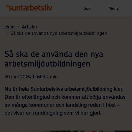
Sök
Meny
Visa sökruta
Hoppa
till
Hem
Artiklar
huvudinnehållet
Så ska de använda nya arbetsmiljöutbildningen
Så ska de använda den nya
arbetsmiljöutbildningen
20 juni 2016
Lästid:
4 min
Nu är hela Suntarbetslivs arbetsmiljöutbildning klar.
Den är efterlängtad och kommer att börja användas
av många kommuner och landsting redan i höst –
det visar en rundringning som vi har gjort.