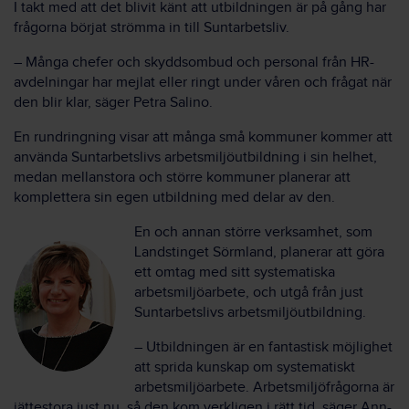
I takt med att det blivit känt att utbildningen är på gång har
frågorna börjat strömma in till Suntarbetsliv.
– Många chefer och skyddsombud och personal från HR-
avdelningar har mejlat eller ringt under våren och frågat när
den blir klar, säger Petra Salino.
En rundringning visar att många små kommuner kommer att
använda Suntarbetslivs arbetsmiljöutbildning i sin helhet,
medan mellanstora och större kommuner planerar att
komplettera sin egen utbildning med delar av den.
En och annan större verksamhet, som
Landstinget Sörmland, planerar att göra
ett omtag med sitt systematiska
arbetsmiljöarbete, och utgå från just
Suntarbetslivs arbetsmiljöutbildning.
– Utbildningen är en fantastisk möjlighet
att sprida kunskap om systematiskt
arbetsmiljöarbete. Arbetsmiljöfrågorna är
jättestora just nu, så den kom verkligen i rätt tid, säger Ann-