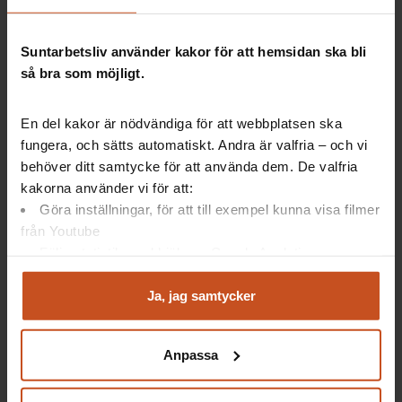
Tre fakta om Suntarbetslivs arbetsmiljöutbildning
Suntarbetsliv använder kakor för att hemsidan ska bli
så bra som möjligt.
Den är kostnadsfri, webbaserad och genomförs
vid fysiska träffar i den egna organisationen
Organisationen utser egna lokala
En del kakor är nödvändiga för att webbplatsen ska
utbildningsledare
fungera, och sätts automatiskt. Andra är valfria – och vi
Den är utformad så att det ska vara lätt för
behöver ditt samtycke för att använda dem. De valfria
deltagarna att känna igen sig och relatera till
kakorna använder vi för att:
sin egen arbetsmiljö
Göra inställningar, för att till exempel kunna visa filmer
Här hittar du arbetsmiljöutbildningen!
från Youtube
Följa statistik med hjälp av Google Analytics
Analysera trafik för att kunna visa riktad information
och marknadsföring
Ja, jag samtycker
Få snurr på arbetsmiljöarbetet i vardagen
Du kan när som helst återta ditt godkännande genom att
klicka på ”hantera kakor” längst ner på sidan, eller mejla
Anpassa
integritet@suntarbetsliv.se.
Känns systematiskt arbetsmiljöarbete komplext och
omfattande? Sänk trösklarna och kom igång med