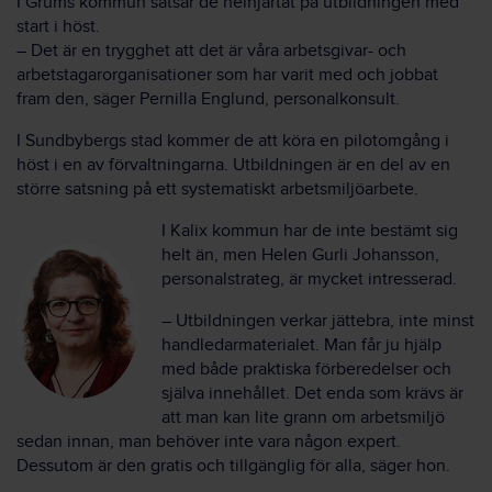
I Grums kommun satsar de helhjärtat på utbildningen med
start i höst.
– Det är en trygghet att det är våra arbetsgivar- och
arbetstagarorganisationer som har varit med och jobbat
fram den, säger Pernilla Englund, personalkonsult.
I Sundbybergs stad kommer de att köra en pilotomgång i
höst i en av förvaltningarna. Utbildningen är en del av en
större satsning på ett systematiskt arbetsmiljöarbete.
I Kalix kommun har de inte bestämt sig
helt än, men Helen Gurli Johansson,
personalstrateg, är mycket intresserad.
– Utbildningen verkar jättebra, inte minst
handledarmaterialet. Man får ju hjälp
med både praktiska förberedelser och
själva innehållet. Det enda som krävs är
att man kan lite grann om arbetsmiljö
sedan innan, man behöver inte vara någon expert.
Dessutom är den gratis och tillgänglig för alla, säger hon.