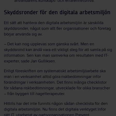
användarens kunskaps- och erfarenhetsnivå.
Skyddsronder för den digitala arbetsmiljön
Ett sätt att hantera den digitala arbetsmiljön är särskilda
skyddsronder, något som allt fler organisationer och företag
börjar använda sig av.
– Det kan nog upplevas som ganska svårt. Men en
skyddsrond kan ändå vara ett viktigt steg för att samla på sig
information. Sen kan man samverka om resultaten med IT-
experter, sade Jan Gulliksen.
Enligt föreskriften om systematiskt arbetsmiljöarbete ska
man i en verksamhet alltid göra riskbedömningar inför
förändringar i verksamheten. Det finns många checklistor
för sådana riskbedömningar, utvecklade för olika branscher
– från byggen till nagelterapeuter.
Hittills har det inte funnits någon sådan checklista för den
digitala arbetsmiljön. Nu finns det digitala verktyget Inför
rätt IT, utarbetat av partsorganisationen Prevent.