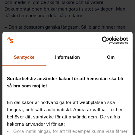
och medicin, om de ska till läkare och så vidare.
Dokumentationen brukar man göra i slutet av dagen. Men
då ska fem personer dela på en dator.
– Den är dessutom ganska långsam. Så ibland hinner man
inte, och då får man göra det i början av nästa pass. Men då
har man kanske glömt en del och dessutom blir det stressigt
att hinna med, sa Shirley Quispe Flores.
Samtycke
Information
Om
Se hela seminariet från 2017 om digital arbetsmiljö via
Gilla
Jobbets filmupptagningar
.
Suntarbetsliv använder kakor för att hemsidan ska bli
så bra som möjligt.
Lagar och verktyg till en bra digital
arbetsmiljö
En del kakor är nödvändiga för att webbplatsen ska
fungera, och sätts automatiskt. Andra är valfria – och vi
behöver ditt samtycke för att använda dem. De valfria
Arbetsmiljölagen
kakorna använder vi för att:
Göra inställningar, för att till exempel kunna visa filmer
Arbetsmiljöverkets föreskrift Arbete vid bildskärm