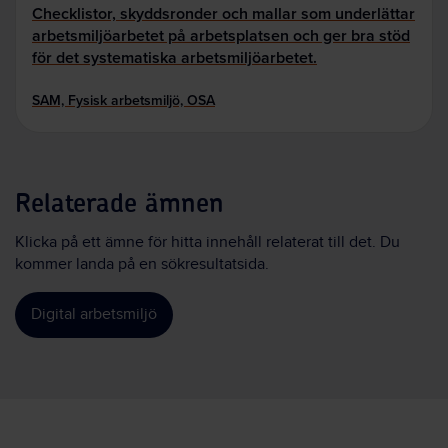
Checklistor, skyddsronder och mallar som underlättar
arbetsmiljöarbetet på arbetsplatsen och ger bra stöd
för det systematiska arbetsmiljöarbetet.
SAM, Fysisk arbetsmiljö, OSA
Relaterade ämnen
Klicka på ett ämne för hitta innehåll relaterat till det. Du
kommer landa på en sökresultatsida.
Digital arbetsmiljö