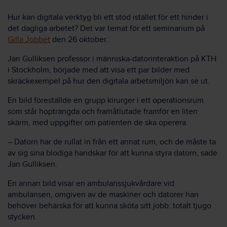
Hur kan digitala verktyg bli ett stöd istället för ett hinder i
det dagliga arbetet? Det var temat för ett seminarium på
Gilla Jobbet
den 26 oktober.
Jan Gulliksen professor i människa-datorinteraktion på KTH
i Stockholm, började med att visa ett par bilder med
skräckexempel på hur den digitala arbetsmiljön kan se ut.
En bild föreställde en grupp kirurger i ett operationsrum
som står hopträngda och framåtlutade framför en liten
skärm, med uppgifter om patienten de ska operera.
– Datorn har de rullat in från ett annat rum, och de måste ta
av sig sina blodiga handskar för att kunna styra datorn, sade
Jan Gulliksen.
En annan bild visar en ambulanssjukvårdare vid
ambulansen, omgiven av de maskiner och datorer han
behöver behärska för att kunna sköta sitt jobb: totalt tjugo
stycken.