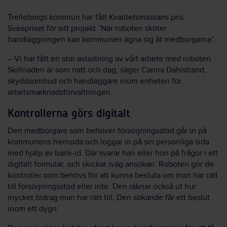
Trelleborgs kommun har fått Kvalitetsmässans pris
Sveapriset för sitt projekt ”När roboten sköter
handläggningen kan kommunen ägna sig åt medborgarna”.
– Vi har fått en stor avlastning av vårt arbete med roboten.
Skillnaden är som natt och dag, säger Carina Dahlstrand,
skyddsombud och handläggare inom enheten för
arbetsmarknadsförvaltningen.
Kontrollerna görs digitalt
Den medborgare som behöver försörjningsstöd går in på
kommunens hemsida och loggar in på sin personliga sida
med hjälp av bank-id. Där svarar han eller hon på frågor i ett
digitalt formulär, och skickar iväg ansökan. Roboten gör de
kontroller som behövs för att kunna besluta om man har rätt
till försörjningsstöd eller inte. Den räknar också ut hur
mycket bidrag man har rätt till. Den sökande får ett beslut
inom ett dygn.