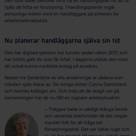
Den som söker behöver först ha en handlingsplan för att få
hjälp att hitta en försörjning. I handlingsplanen ingår
personliga möten med en handläggare på enheten för
arbetsmarknadsstöd.
Nu planerar handläggarna själva sin tid
Den här digitala tjänsten har funnits sedan våren 2017, och
har hittills gällt de som får bifall. I dagarna utökas den med
att också kunna meddela avslag på ansökan.
Nästan tre fjärdedelar av alla ansökningar är sådana som
roboten själv klarar av. De övriga sköter Carina Dahlstrand
och hennes kollegor om. Och trots att de dragit ner på
bemanningen har de nu fått en lugnare arbetssituation.
– Tidigare hade vi väldigt många besök
och särskilda telefontider då det ringde
mycket folk för att fråga om
försörjningsstöd. Det var sällan lugn och