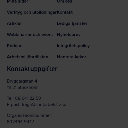
Mina sidor
Om oss
Verktyg och utbildningar
Kontakt
Artiklar
Lediga tjänster
Webbinarier och event
Nyhetsbrev
Poddar
Integritetspolicy
Arbetsmiljöordlistan
Hantera kakor
Kontaktuppgifter
Bryggargatan 4
111 21 Stockholm
Tel:
08-641 22 50
E-post:
fraga@suntarbetsliv.se
Organisationsnummer:
802464-9447