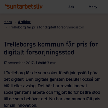
Sök
Meny
Visa sökruta
Hoppa
till
Hem
Artiklar
huvudinnehållet
Trelleborg får pris för digitalt försörjningsstöd
Trelleborgs kommun får pris för
digitalt försörjningsstöd
17 november 2017
Lästid:
3 min
I Trelleborg får de som söker försörjningsstöd göra
det digitalt. Den digitala tjänsten beslutar också om
bifall eller avslag. Det här har revolutionerat
socialtjänstens arbete och frigjort tid för bättre stöd
till de som behöver det. Nu har kommunen fått pris
för sin innovation.