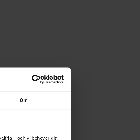
Om
lfria – och vi behöver ditt