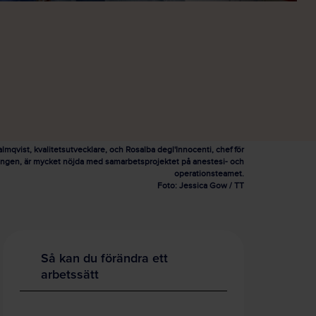
mqvist, kvalitetsutvecklare, och Rosalba degl'Innocenti, chef för
ingen, är mycket nöjda med samarbetsprojektet på anestesi- och
operationsteamet.
Foto: Jessica Gow / TT
Så kan du förändra ett
arbetssätt