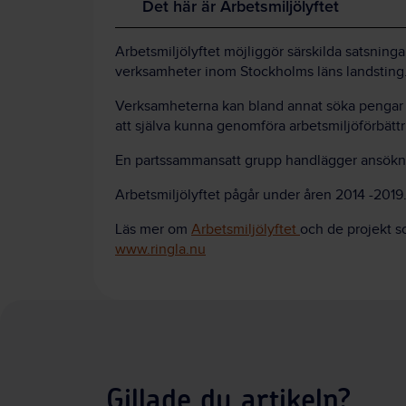
Det här är Arbetsmiljölyftet
Arbetsmiljölyftet möjliggör särskilda satsninga
verksamheter inom Stockholms läns landsting
Verksamheterna kan bland annat söka pengar för 
att själva kunna genomföra arbetsmiljöförbättri
En partssammansatt grupp handlägger ansökn
Arbetsmiljölyftet pågår under åren 2014 -2019
Läs mer om
Arbetsmiljölyftet
och de projekt s
www.ringla.nu
Gillade du artikeln?