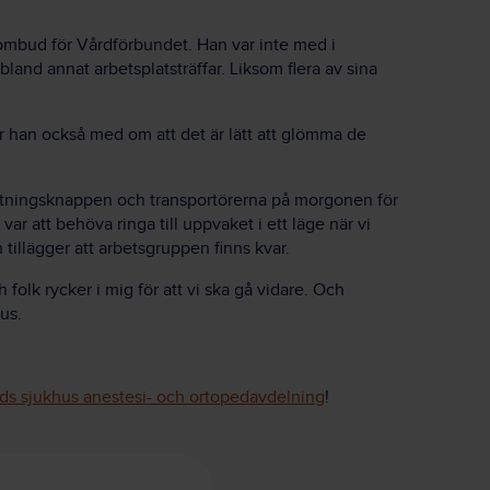
ombud för Vårdförbundet. Han var inte med i
and annat arbetsplatsträffar. Liksom flera av sina
r han också med om att det är lätt att glömma de
vartningsknappen och transportörerna på morgonen för
var att behöva ringa till uppvaket i ett läge när vi
tillägger att arbetsgruppen finns kvar.
folk rycker i mig för att vi ska gå vidare. Och
hus.
s sjukhus anestesi- och ortopedavdelning
!