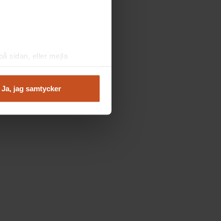
å sidan, eller mejla
Ja, jag samtycker