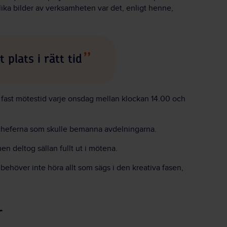
lika bilder av verksamheten var det, enligt henne,
 plats i rätt tid
 fast mötestid varje onsdag mellan klockan 14.00 och
 cheferna som skulle bemanna avdelningarna.
en deltog sällan fullt ut i mötena.
ehöver inte höra allt som sägs i den kreativa fasen,
r