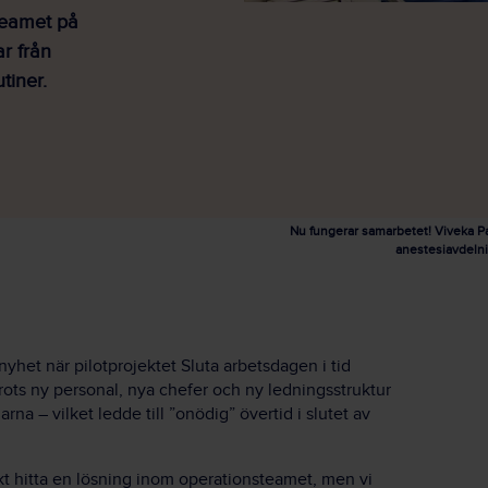
teamet på
r från
tiner.
Nu fungerar samarbetet! Viveka Pal
anestesiavdeln
yhet när pilotprojektet Sluta arbetsdagen i tid
ots ny personal, nya chefer och ny ledningsstruktur
a – vilket ledde till ”onödig” övertid i slutet av
kt hitta en lösning inom operationsteamet, men vi