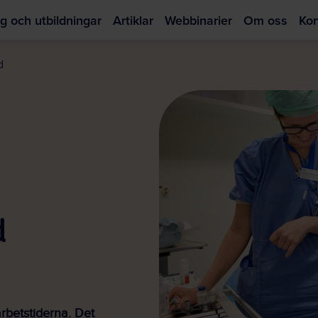
g och utbildningar
Artiklar
Webbinarier
Om oss
Kon
Hoppa
till
d
huvudinnehållet
d
rbetstiderna. Det