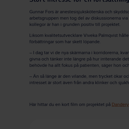
Gunnar Fors är anestesisjuksköterska och skydds
arbetsgruppen men tog del av diskussionerna via bl
kollegor är han i grunden positiv till projektet.
Liksom kvalitetsutvecklare Viveka Palmqvist hålle
förbättringar som har skett löpande.
– I dag tar vi de nya skärmarna i korridorerna, k
givna och tänker inte längre på hur irriterande det 
behövde ha allt fokus på patienten, säger hon och 
– Än så länge är den vilande, men trycket ökar och 
intresset är stort även från andra klinker och sjuk
Här hittar du en kort film om projektet på
Danderyd