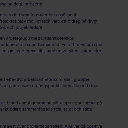
osalba degl’Innocenti.
en och den som formulerade ansökan till
Projektet blev möjligt tack vare ett bidrag på drygt
sök och projektledare.
ar en arbetsgrupp med undersköterskor,
pedoperation snart bemannad. För att få en bra start
ensam studieresa till Umeå universitetssjukhus för
 ett effektivt arbetssätt eftersom alla i gruppen
tt få en gemensam utgångspunkt skrev alla ned sina
er, bland annat genom att sätta upp egna lappar på
rojektledare sammanfattade resultatet och satte
mqvist över projektledarrollen. Alla var då positiva