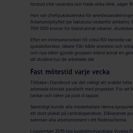
förstod inte varandra och hade olika tänk, säger R
Hon var chefsjuksköterska för anestesiavdelning
Arbetsmiljölyftet (se faktaruta nedanför artikeln). 
700 000 kronor för bland annat vikarier, studiebe
Efter en intresseansökan till cirka 150 berörda v
sjuksköterskor, läkare från både anestesi och orto
och nya idéer gjorde gruppen bland annat en gem
att studera hur de arbetade där.
Fast mötestid varje vecka
Tillbaka i Danderyd var det viktigt att snabbt hitta
arbetade kliniskt parallellt med projektet. För a
tankar och idéer på post-it-lappar.
Samtidigt kunde alla medarbetare lämna synpunkt
ett stort plakat på centraloperation. Dåvarande p
samman alla arbetsmoment i ett flödesschema.
I november 2015 tog kvalitetsutvecklare Viveka Pal