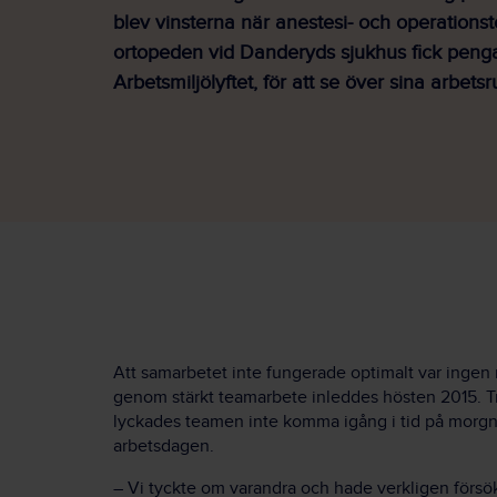
blev vinsterna när anestesi- och operations
ortopeden vid Danderyds sjukhus fick penga
Arbetsmiljölyftet, för att se över sina arbetsru
Att samarbetet inte fungerade optimalt var ingen n
genom stärkt teamarbete inleddes hösten 2015. Tr
lyckades teamen inte komma igång i tid på morgnarn
arbetsdagen.
– Vi tyckte om varandra och hade verkligen försö