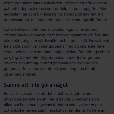
konceptet tillämpats i sjukvården. Målet är att effektivisera
patientflöden och rensa bort onödiga arbetsuppgifter. Men
modellen har också kritiserats för att leda till anorektiska
organisationer, där medarbetarna måste springa allt fortare.
Lotta Dellve och hennes forskarkollegor ville studera
effekterna av Lean-inspirerat förändringsarbete på lång sikt,
både när det gäller vårdkvalitet och arbetsmiljö. De valde ut
tre sjukhus som var i startgroparna med att implementera
Lean, och två som inte hade något sådant förändringsarbete
på gång. 22 enheter följdes sedan under tre år, genom
enkäter och intervjuer med personal och ledning och
genom att forskarna var ute på avdelningarna för att
observera arbetet.
Sämre att inte göra något
En av slutsatserna är att det är bättre att jobba med
utvecklingsarbete än att inte göra det. Enheterna som
tillämpat Lean hade lyckats förbättra vårdkvaliteten och
patientsäkerheten, samt minskat väntetiderna. På flera av