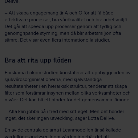
Dellve.
– Att skapa engagemang är A och O för att få både
effektivare processer, bra vårdkvalitet och bra arbetsmiljö.
Det går att speeda upp processer genom att tydlig och
genomgripande styrning, men då blir arbetsmiljön ofta
sämre. Det visar även flera internationella studier.
Bra att rita upp flöden
Forskarna bakom studien konstaterar att uppbyggnaden av
sjukvårdsorganisationerna, med självständiga
resultatenheter i en hierarkisk struktur, tenderar att skapa
filter som försämrar insynen mellan olika verksamheter och
nivåer. Det kan bli ett hinder för det gemensamma lärandet.
– Alla kan jobba på i fred med sitt eget. Men det händer
inget, det sker ingen utveckling, säger Lotta Dellve.
En av de centrala delarna i Leanmodellen är så kallade
värdeflödesanalyser. Inom vården innebär det att