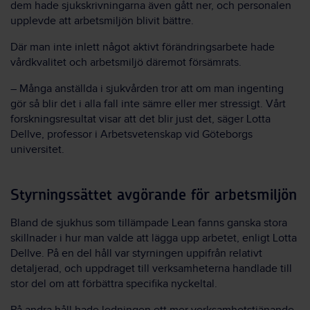
dem hade sjukskrivningarna även gått ner, och personalen
upplevde att arbetsmiljön blivit bättre.
Där man inte inlett något aktivt förändringsarbete hade
vårdkvalitet och arbetsmiljö däremot försämrats.
– Många anställda i sjukvården tror att om man ingenting
gör så blir det i alla fall inte sämre eller mer stressigt. Vårt
forskningsresultat visar att det blir just det, säger Lotta
Dellve, professor i Arbetsvetenskap vid Göteborgs
universitet.
Styrningssättet avgörande för arbetsmiljön
Bland de sjukhus som tillämpade Lean fanns ganska stora
skillnader i hur man valde att lägga upp arbetet, enligt Lotta
Dellve. På en del håll var styrningen uppifrån relativt
detaljerad, och uppdraget till verksamheterna handlade till
stor del om att förbättra specifika nyckeltal.