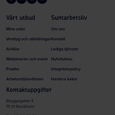
Facebook
LinkedIn
Instagram
YouTube
Vårt utbud
Suntarbetsliv
Mina sidor
Om oss
Verktyg och utbildningar
Kontakt
Artiklar
Lediga tjänster
Webbinarier och event
Nyhetsbrev
Poddar
Integritetspolicy
Arbetsmiljöordlistan
Hantera kakor
Kontaktuppgifter
Bryggargatan 4
111 21 Stockholm