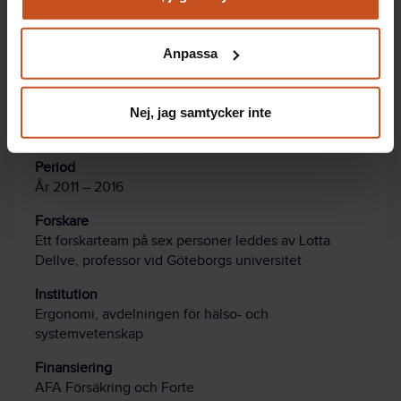
Du kan när som helst återta ditt godkännande genom att
klicka på ”hantera kakor” längst ner på sidan, eller mejla
Anpassa
Forskningsprojekt
integritet@suntarbetsliv.se.
Implementering av Lean i sjukhusorganisationer –
Betydelse för vårdpersonalens prestation,
Nej, jag samtycker inte
engagemang, arbetsförhållanden och hälsa samt
vårdens effektivitet och kvalitet.
Period
År 2011 – 2016
Forskare
Ett forskarteam på sex personer leddes av Lotta
Dellve, professor vid Göteborgs universitet
Institution
Ergonomi, avdelningen för hälso- och
systemvetenskap
Finansiering
AFA Försäkring och Forte