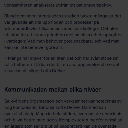
verksamheten analyseras utifrån ett patientperspektiv.
Bland dem som intervjuades i studien tyckte många att det
var givande att rita upp flöden och processer på
whiteboardtavlor tillsammans med sina kollegor. Det blev
ett stöd för att kunna prioritera mellan olika arbetsuppgifter
i vardagen: Vad man behöver göra snabbare, och vad man
kanske inte behöver göra alls.
– Många har ansvar för en liten del och har svårt att se sin
roll i helheten. Då kan det bli en aha-upplevelse att se det
visualiserat, säger Lotta Dellve.
Kommunikation mellan olika nivåer
Sjukvårdens organisation och verksamhet kännetecknas av
hög komplexitet, betonar Lotta Dellve. Därmed kan
nyckeltal aldrig fånga in hela bilden, även om de utvecklats
och blivit bättre med tiden. Komplexiteten medför också att
en åtgärd som ser bra ut på pappret lätt kan ge oväntade