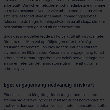
På andra håll hade ledningen ett mer verksamhetstjänande
arbetssätt. Där fick enhetschefer och medarbetare utrymme
att själva bestämma vad de ville arbeta med, och på vilket
sätt. Istället för att styra innehållet i förändringsarbetet
fokuserade de högre ledningsnivåerna på att skapa struktur
och stabilitet och ge stöd till enhetscheferna.
Båda dessa modeller ledde på kort sikt till att vårdkvaliteten
förbättrades. Men vid uppföljningen efter tre år såg
forskarna att arbetsmiljön blev lidande där den striktare
styrmodellen tillämpades. Personalens engagemang för att
arbeta med förbättringsarbete var också betydligt lägre där
än på enheter där det fanns större utrymme att utforma
arbetet själva.
Eget engagemang nödvändig drivkraft
För att skapa ett långsiktigt förbättringsarbete som inte
stannar vid enstaka, ryckvisa insatser, är det nödvändigt att
motivera dem som arbetar i verksamheten, konstaterar Lotta