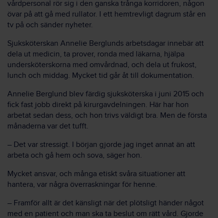
vårdpersonal rör sig i den ganska trånga korridoren, någon
övar på att gå med rullator. I ett hemtrevligt dagrum står en
tv på och sänder nyheter.
Sjuksköterskan Annelie Berglunds arbetsdagar innebär att
dela ut medicin, ta prover, ronda med läkarna, hjälpa
undersköterskorna med omvårdnad, och dela ut frukost,
lunch och middag. Mycket tid går åt till dokumentation.
Annelie Berglund blev färdig sjuksköterska i juni 2015 och
fick fast jobb direkt på kirurgavdelningen. Här har hon
arbetat sedan dess, och hon trivs väldigt bra. Men de första
månaderna var det tufft.
– Det var stressigt. I början gjorde jag inget annat än att
arbeta och gå hem och sova, säger hon.
Mycket ansvar, och många etiskt svåra situationer att
hantera, var några överraskningar för henne.
– Framför allt är det känsligt när det plötsligt händer något
med en patient och man ska ta beslut om rätt vård. Gjorde