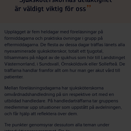
är väldigt viktig för oss
Upplägget är fem heldagar med föreläsningar på
förmiddagarna och praktiska övningar i grupp på
eftermiddagarna. De flesta av dessa dagar träffas länets alla
nyexaminerade sjuksköterskor, totalt ett tjugotal,
tillsammans på något av de sjukhus som hör till Landstinget
Västernorrland, i Sundsvall, Örnsköldsvik eller Sollefteå. De
träffarna handlar framför allt om hur man ger akut vård till
patienter.
Mellan föreläsningsdagarna har sjuksköterskorna
omvårdnadshandledning på sin respektive ort med en
utbildad handledare. På handledarträffarna tar gruppens
medlemmar upp situationer som uppstått på avdelningen,
och får hjälp att reflektera över dem.
Tre punkter genomsyrar dessutom alla teman under