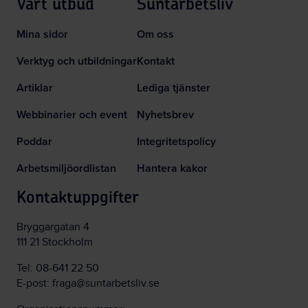
Vårt utbud
Suntarbetsliv
Mina sidor
Om oss
Verktyg och utbildningar
Kontakt
Artiklar
Lediga tjänster
Webbinarier och event
Nyhetsbrev
Poddar
Integritetspolicy
Arbetsmiljöordlistan
Hantera kakor
Kontaktuppgifter
Bryggargatan 4
111 21 Stockholm
Tel:
08-641 22 50
E-post:
fraga@suntarbetsliv.se