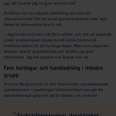
jag rätt? Kunde jag ha gjort annorlunda?
Ändå har hon en tidigare utbildning och elva års
yrkeserfarenhet från ett annat ganska krävande yrke, som
lärare för årskurserna fyra till nio.
– Jag trivdes bra med mitt förra arbete, och det var praktiskt
under småbarnsåren då jag kunde jobba hemma på
kvällarna istället för att ha långa dagar. Men min svägerska
började läsa till sjuksköterska och så blev jag själv
intresserad. Jag har absolut inte ångrat mitt val.
Fem heldagar och handledning i mindre
grupp
Annelie Berglund hör till den första kullen nyexaminerade
sjuksköterskor i Landstinget Västernorrland som går ett
introduktionsprogram för att bli stärkta i sin yrkesroll.
Sjuksköterskornas delaktighet