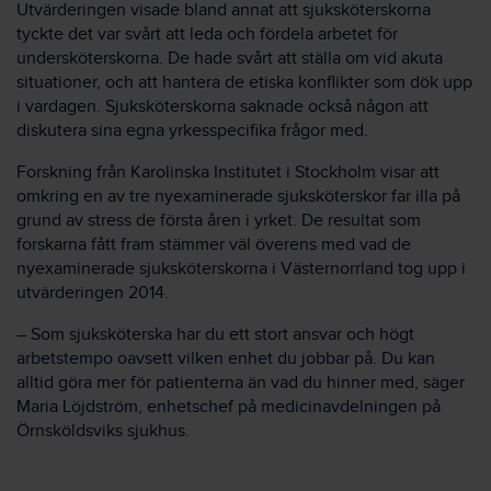
Utvärderingen visade bland annat att sjuksköterskorna
tyckte det var svårt att leda och fördela arbetet för
undersköterskorna. De hade svårt att ställa om vid akuta
situationer, och att hantera de etiska konflikter som dök upp
i vardagen. Sjuksköterskorna saknade också någon att
diskutera sina egna yrkesspecifika frågor med.
Forskning från Karolinska Institutet i Stockholm visar att
omkring en av tre nyexaminerade sjuksköterskor far illa på
grund av stress de första åren i yrket. De resultat som
forskarna fått fram stämmer väl överens med vad de
nyexaminerade sjuksköterskorna i Västernorrland tog upp i
utvärderingen 2014.
– Som sjuksköterska har du ett stort ansvar och högt
arbetstempo oavsett vilken enhet du jobbar på. Du kan
alltid göra mer för patienterna än vad du hinner med, säger
Maria Löjdström, enhetschef på medicinavdelningen på
Örnsköldsviks sjukhus.