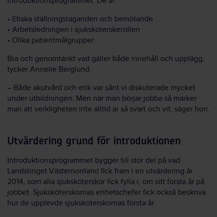
introduktionsprogrammet. De är:
• Etiska ställningstaganden och bemötande
• Arbetsledningen i sjuksköterskerollen
• Olika patientmålgrupper
Bra och genomtänkt vad gäller både innehåll och upplägg,
tycker Annelie Berglund.
– Både akutvård och etik var sånt vi diskuterade mycket
under utbildningen. Men när man börjar jobba så märker
man att verkligheten inte alltid är så svart och vit, säger hon.
Utvärdering grund för introduktionen
Introduktionsprogrammet bygger till stor del på vad
Landstinget Västernorrland fick fram i en utvärdering år
2014, som alla sjuksköterskor fick fylla i, om sitt första år på
jobbet. Sjuksköterskornas enhetschefer fick också beskriva
hur de upplevde sjuksköterskornas första år.