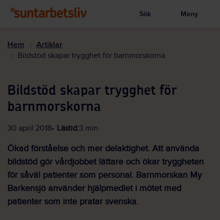
Sök
Meny
Visa sökruta
Hoppa
till
Hem
Artiklar
huvudinnehållet
Bildstöd skapar trygghet för barnmorskorna
Bildstöd skapar trygghet för
barnmorskorna
30 april 2018
Lästid:
3 min
Ökad förståelse och mer delaktighet. Att använda
bildstöd gör vårdjobbet lättare och ökar tryggheten
för såväl patienter som personal. Barnmorskan My
Barkensjö använder hjälpmedlet i mötet med
patienter som inte pratar svenska.