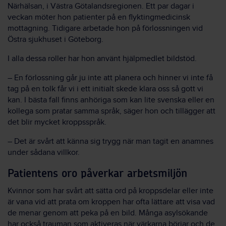
Närhälsan, i Västra Götalandsregionen. Ett par dagar i
veckan möter hon patienter på en flyktingmedicinsk
mottagning. Tidigare arbetade hon på förlossningen vid
Östra sjukhuset i Göteborg.
I alla dessa roller har hon använt hjälpmedlet bildstöd.
– En förlossning går ju inte att planera och hinner vi inte få
tag på en tolk får vi i ett initialt skede klara oss så gott vi
kan. I bästa fall finns anhöriga som kan lite svenska eller en
kollega som pratar samma språk, säger hon och tillägger att
det blir mycket kroppsspråk.
– Det är svårt att känna sig trygg när man tagit en anamnes
under sådana villkor.
Patientens oro påverkar arbetsmiljön
Kvinnor som har svårt att sätta ord på kroppsdelar eller inte
är vana vid att prata om kroppen har ofta lättare att visa vad
de menar genom att peka på en bild. Många asylsökande
har också trauman som aktiveras när värkarna börjar och de