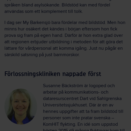
språken bland asylsökande. Bildstöd kan med fördel
användas som ett komplement till tolk.
I dag ser My Barkensjö bara fördelar med bildstöd. Men hon
minns hur osäkert det kändes i början eftersom hon fick
prova sig fram på egen hand. Därför är hon extra glad över
att regionen erbjuder utbildning i metoden för att göra det
lättare för vårdpersonal att komma igång. Just nu pågår en
särskild satsning på just barnmorskor.
Förlossningskliniken nappade först
Susanne Bäckström är logoped och
arbetar på kommunikations- och
dataresurscentret Dart vid Sahlgrenska
Universitetssjukhuset. Där är en av
hennes uppgifter att ta fram bildstöd till
personer som inte pratar svenska –
KomHIT flykting. En idé som uppstod
hösten 2015 då många flyktingar kom till