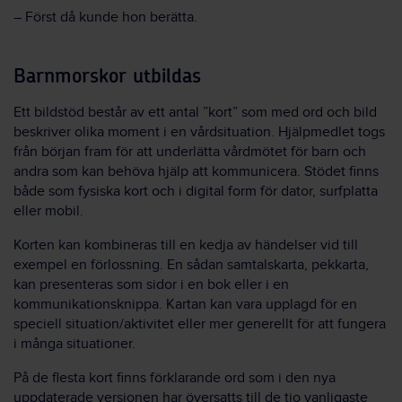
– Först då kunde hon berätta.
Barnmorskor utbildas
Ett bildstöd består av ett antal ”kort” som med ord och bild
beskriver olika moment i en vårdsituation. Hjälpmedlet togs
från början fram för att underlätta vårdmötet för barn och
andra som kan behöva hjälp att kommunicera. Stödet finns
både som fysiska kort och i digital form för dator, surfplatta
eller mobil.
Korten kan kombineras till en kedja av händelser vid till
exempel en förlossning. En sådan samtalskarta, pekkarta,
kan presenteras som sidor i en bok eller i en
kommunikationsknippa. Kartan kan vara upplagd för en
speciell situation/aktivitet eller mer generellt för att fungera
i många situationer.
På de flesta kort finns förklarande ord som i den nya
uppdaterade versionen har översatts till de tio vanligaste