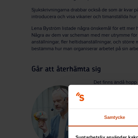
Sjukskrivningarna drabbar också de som är kvar på 
introducera och visa vikarier och timanställda hur
Lena Byström listade några önskemål för ett mer 
Några av dem var scheman med mer utrymme för åt
anställningar, fler heltidsanställningar, och större
bestämma hur man organiserar arbetet på sin arbe
Går att återhämta sig
Det finns ändå hopp
andra psykiska besvä
tid – och hjärnan kr
Lekander, hjärnforsk
– Det kan vara skadli
Samtycke
ungas perspektiv, s
Suntarbetsliv använder kakor