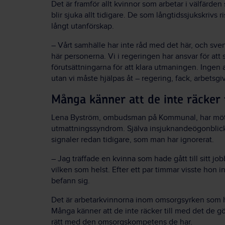
Det är framför allt kvinnor som arbetar i välfärde
blir sjuka allt tidigare. De som långtidssjukskrivs r
långt utanförskap.
– Vårt samhälle har inte råd med det här, och sve
här personerna. Vi i regeringen har ansvar för att
förutsättningarna för att klara utmaningen. Ingen ak
utan vi måste hjälpas åt – regering, fack, arbetsg
Många känner att de inte räcker t
Lena Byström, ombudsman på Kommunal, har möt
utmattningssyndrom. Själva insjuknandeögonblicke
signaler redan tidigare, som man har ignorerat.
– Jag träffade en kvinna som hade gått till sitt 
vilken som helst. Efter ett par timmar visste hon 
befann sig.
Det är arbetarkvinnorna inom omsorgsyrken som h
Många känner att de inte räcker till med det de gö
rätt med den omsorgskompetens de har.