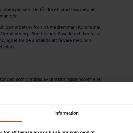
arbetsplatsen. De får dra ett stort lass med att
 man gör.
hållbart arbetsliv för sina medlemmar i Kommunal.
erhämtning, färre tidsbegränsade och fler fasta
 möjlighet för de anställda att få vara med och
tsplats.
 för den som drabbas av utmattningssyndrom eller
r. Det går att återhämta sig, även om det kan ta lång
ymper inte, som det ibland sägs. Det berättade Mats
are och professor på Stressforskningsinstitutet.
gt att prata om hjärnan på det sättet, inte minst ur
Information
ade Mats Lekander.
 för att hemsidan ska bli så bra som möjligt.