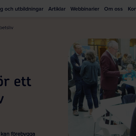
g och utbildningar
Artiklar
Webbinarier
Om oss
Kon
Hoppa
till
betsliv
huvudinnehållet
r ett
v
 kan förebygga