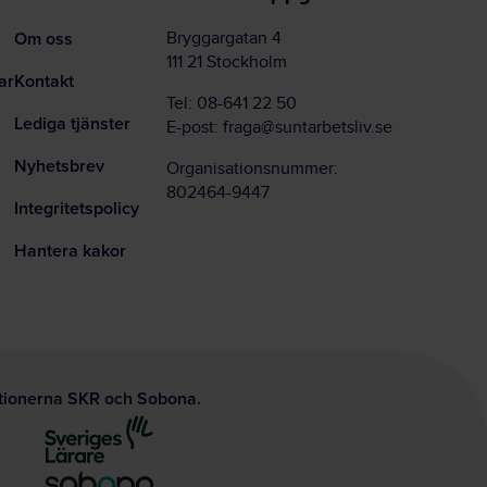
Om oss
Bryggargatan 4
111 21 Stockholm
ar
Kontakt
Tel:
08-641 22 50
Lediga tjänster
E-post:
fraga@suntarbetsliv.se
Nyhetsbrev
Organisationsnummer:
802464-9447
Integritetspolicy
Hantera kakor
ationerna SKR och Sobona.