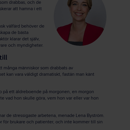
n som drabbas, och de
iskerar att hamna i ett
nsk välfärd behöver de
 skapa de bästa
tör klarar det själv,
ivare och myndigheter.
ill
t många människor som drabbats av
t kan vara väldigt dramatiskt, fastän man känt
jobb på ett äldreboende på morgonen, en morgon
inte vad hon skulle göra, vem hon var eller var hon
ar de stressigaste arbetena, menade Lena Byström.
r för brukare och patienter, och inte kommer till sin