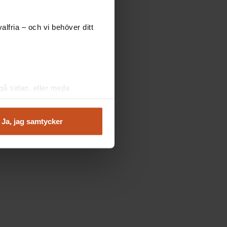
lfria – och vi behöver ditt
å sidan, eller mejla
Ja, jag samtycker