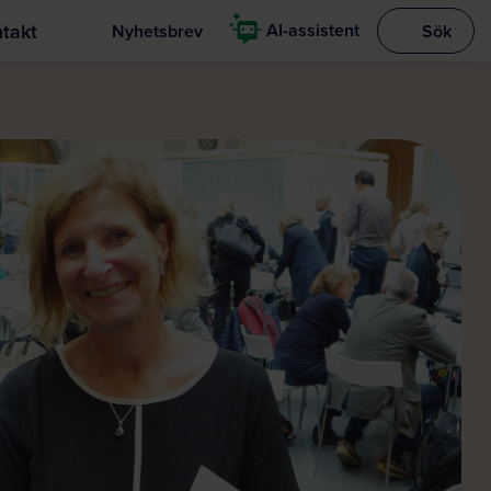
takt
AI-assistent
Nyhetsbrev
Sök
Visa sökrut