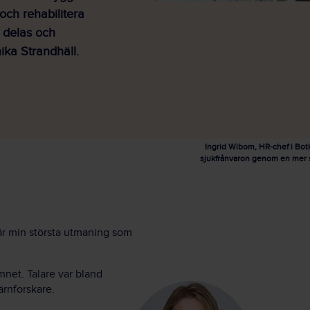
och rehabilitera
 delas och
ika Strandhäll.
Ingrid Wibom, HR-chef i Bot
sjukfrånvaron genom en mer s
är min största utmaning som
mnet. Talare var bland
ärnforskare.