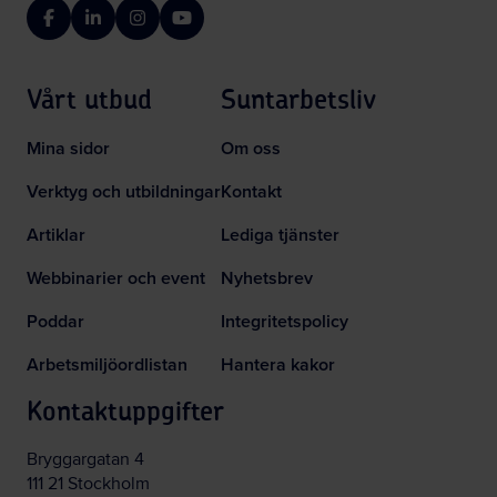
Facebook
LinkedIn
Instagram
YouTube
Vårt utbud
Suntarbetsliv
Mina sidor
Om oss
Verktyg och utbildningar
Kontakt
Artiklar
Lediga tjänster
Webbinarier och event
Nyhetsbrev
Poddar
Integritetspolicy
Arbetsmiljöordlistan
Hantera kakor
Kontaktuppgifter
Bryggargatan 4
111 21 Stockholm