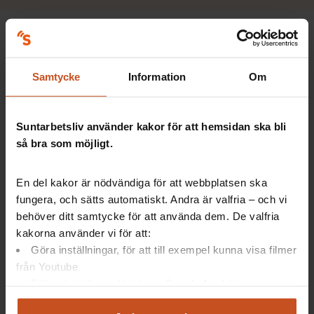
Det är viktigt att den här kunskapen görs lätt tillgänglig,
tycker Lars Lööw.
– Det handlar om att demokratisera kunskapen. Ingen ska
Samtycke
Information
Om
kunna säga att de inte har haft tillgång till den.
Suntarbetsliv använder kakor för att hemsidan ska bli
så bra som möjligt.
Förslagen i korthet
En del kakor är nödvändiga för att webbplatsen ska
fungera, och sätts automatiskt. Andra är valfria – och vi
Kollektivavtalsliknande villkor för alla assistenter
behöver ditt samtycke för att använda dem. De valfria
Höjd schablonersättning
kakorna använder vi för att:
Göra inställningar, för att till exempel kunna visa filmer
Assistansbolagen får betala sjuklön för sina anställda
från Youtube
Följa statistik med hjälp av Google Analytics
Socialstyrelsens kunskapsbank utvecklas
Analysera trafik för att kunna visa riktad information
Inspektionen för vård och omsorg får utreda vad som