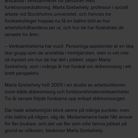
anställda i verksamheter för personer med
funktionsnedsättning. Marta Szebehely, professor i socialt
arbete vid Stockholms universitet, och hennes tre
forskarkolleger hoppas nu få en bättre bild av hur
arbetsförhållandena ser ut, och hur de har förändrats de
senaste tio åren.
– Verksamheterna har vuxit. Personliga assistenter är en lika
stor grupp som de anställda i hemtjänsten, men vi vet inte
så mycket om hur de har det i jobbet, säger Marta
Szebehely, som i många år har forskat om äldreomsorg i ett
brett perspektiv.
Marta Szebehely höll 2005 i en studie av arbetsvillkoren
inom både äldreomsorg och funktionshinderverksamheter.
Tio år senare följde forskarna upp enbart äldreomsorgen.
Där hade arbetsmiljön blivit sämre på många punkter, men
inte bättre på någon, såg de. Medarbetarna hade fått ansvar
för fler brukare, och det var fler som ville lämna jobbet på
grund av villkoren, beskriver Marta Szebehely.