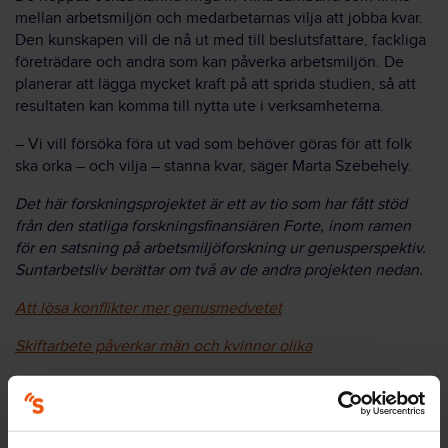
mellan arbetsmiljön och medarbetarnas vilja att jobba kvar.
Den kunskapen vill de nå ut med till beslutsfattare, fackliga
företrädare och andra som kan påverka arbetsmiljön. De
planerar att lägga mycket kraft på att sprida studien, så att
resultaten kan komma till nytta ute i verksamheterna.
– Vi vill försöka föra ut vad som behöver göras för att folk
ska orka – och vilja – stanna kvar, säger Marta Szebehely.
Det här forskningsprojektet är ett av tio som har fått stöd
från den statliga forskningsfinansiären Forte, inom ramen
för en satsning på arbetsmiljöforskning ur genusperspektiv.
Suntarbetsliv berättar om två av de andra projekten nedan.
Att lösa konflikter mer genusmedvetet
Skiftarbete påverkar män och kvinnor olika
Forskning om omsorgsyrken