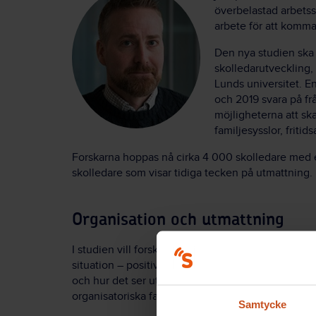
överbelastad arbetssi
arbete för att komma 
Den nya studien ska
skolledarutveckling,
Lunds universitet. En
och 2019 svara på fr
möjligheterna att sk
familjesysslor, fritids
Forskarna hoppas nå cirka 4 000 skolledare med e
skolledare som visar tidiga tecken på utmattning.
Organisation och utmattning
I studien vill forskarna även identifiera organisat
situation – positivt och negativt. Det kan vara t
och hur det ser ut med det administrativa stödet.
organisatoriska faktorerna och de tidiga tecknen 
Samtycke