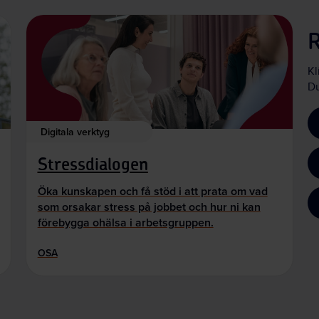
Kl
Du
Digitala verktyg
Stressdialogen
Öka kunskapen och få stöd i att prata om vad
som orsakar stress på jobbet och hur ni kan
förebygga ohälsa i arbetsgruppen.
OSA