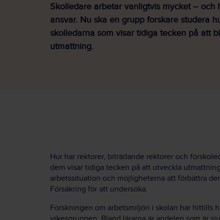
Skolledare arbetar vanligtvis mycket – och h
ansvar. Nu ska en grupp forskare studera hu
skolledarna som visar tidiga tecken på att bl
utmattning.
Hur har rektorer, biträdande rektorer och förskole
dem visar tidiga tecken på att utveckla utmattnin
arbetssituation och möjligheterna att förbättra de
Försäkring för att undersöka.
Forskningen om arbetsmiljön i skolan har hittills 
yrkesgruppen. Bland lärarna är andelen som är sj