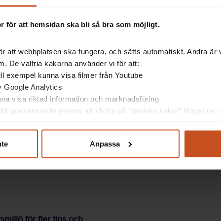
er, och ordna workshoppar där de kan diskutera och
 för att hemsidan ska bli så bra som möjligt.
måtsyftande åtgärder som de vill prioritera, säger
in egen arbetsmiljö.
r att webbplatsen ska fungera, och sätts automatiskt. Andra är va
. De valfria kakorna använder vi för att:
kapsbas, som politiker kan använda för att ta beslut
 till exempel kunna visa filmer från Youtube
av Google Analytics
t är viktigt att veta vad man gör rätt, säger han.
unna visa riktad information och marknadsföring
itt godkännande genom att klicka på ”hantera kakor” längst ner p
nte
Anpassa
iljö för fler tips och