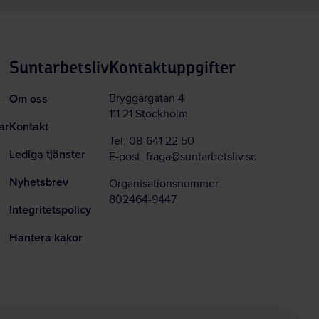
Suntarbetsliv
Kontaktuppgifter
Om oss
Bryggargatan 4
111 21 Stockholm
ar
Kontakt
Tel:
08-641 22 50
Lediga tjänster
E-post:
fraga@suntarbetsliv.se
Nyhetsbrev
Organisationsnummer:
802464-9447
Integritetspolicy
Hantera kakor