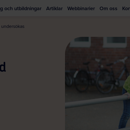
g och utbildningar
Artiklar
Webbinarier
Om oss
Kon
Hoppa
till
a undersökas
huvudinnehållet
d