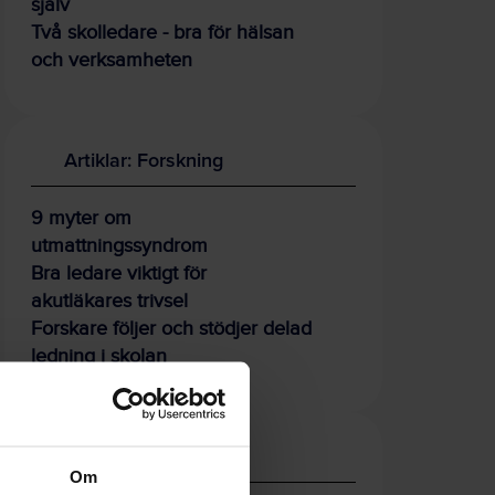
själv
Två skolledare - bra för hälsan
och verksamheten
Artiklar: Forskning
9 myter om
utmattningssyndrom
Bra ledare viktigt för
akutläkares trivsel
Forskare följer och stödjer delad
ledning i skolan
Verktyg och stöd
Om