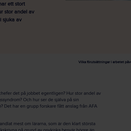
ar ett stort
r stor andel av
i sjuka av
Vilka förutsättningar i arbetet på
chefer det på jobbet egentligen? Hur stor andel av
gssyndrom? Och hur ser de själva på sin
n? Det har en grupp forskare fått anslag från AFA
handlat mest om lärarna, som är den klart största
ukskrivna på grund av psykiska besvär högre än