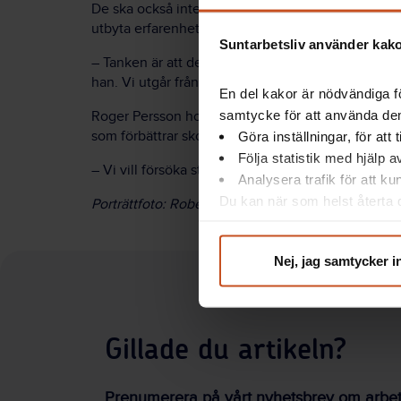
De ska också intervjua skolledare i mindre grupp
utbyta erfarenheter.
Suntarbetsliv använder kakor
– Tanken är att de ska identifiera problem och fra
han. Vi utgår från att skolledarna är experter på s
En del kakor är nödvändiga fö
samtycke för att använda dem
Roger Persson hoppas att projektet ska ge en kuns
som förbättrar skolledarnas arbetsmiljö och hälsa.
Göra inställningar, för att
Följa statistik med hjälp 
– Vi vill försöka stärka de positiva tendenserna, de
Analysera trafik för att k
Du kan när som helst återta d
Porträttfoto: Robert Olsson
integritet@suntarbetsliv.se.
Nej, jag samtycker i
Gillade du artikeln?
Prenumerera på vårt nyhetsbrev om arbetsm