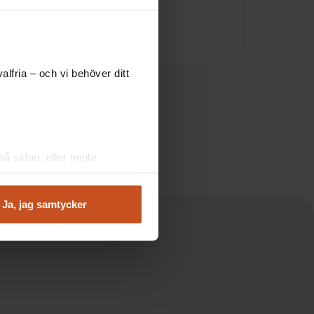
Stress och balans
Stressdialogen
lfria – och vi behöver ditt
å sidan, eller mejla
Ja, jag samtycker