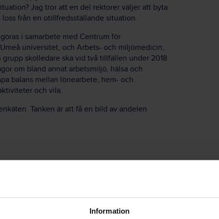
tuation? Jag tror att en del rektorer väljer att byta
loss från en otillfredsställande situation.
 göras i samarbete med Centrum för
 Umeå universitet, och Arbets- och miljömedicin,
 grupp skolledare ska vid två tillfällen under 2018
ågor om bland annat arbetsmiljö, hälsa och
apa balans mellan lönearbete, hem- och
aktiviteter och vila.
nkäten. Tanken är att få en bild av andelen
oriska förutsättningar som påverkar skolledarnas
ill exempel hur många underställda medarbetare de har
 De vill se om det finns ett samband mellan de
på utmattning.
Information