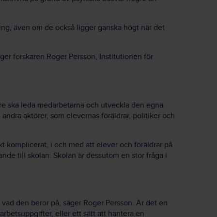
ning, även om de också ligger ganska högt när det
säger forskaren Roger Persson, Institutionen för
are ska leda medarbetarna och utveckla den egna
l andra aktörer, som elevernas föräldrar, politiker och
skt komplicerat, i och med att elever och föräldrar på
ande till skolan. Skolan är dessutom en stor fråga i
gt vad den beror på, säger Roger Persson. Är det en
arbetsuppgifter, eller ett sätt att hantera en