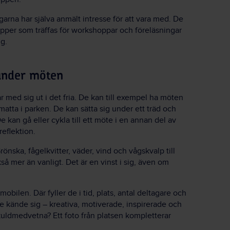
garna har själva anmält intresse för att vara med. De
upper som träffas för workshoppar och föreläsningar
g.
under möten
r med sig ut i det fria. De kan till exempel ha möten
atta i parken. De kan sätta sig under ett träd och
e kan gå eller cykla till ett möte i en annan del av
reflektion.
rönska, fågelkvitter, väder, vind och vågskvalp till
så mer än vanligt. Det är en vinst i sig, även om
obilen. Där fyller de i tid, plats, antal deltagare och
e kände sig – kreativa, motiverade, inspirerade och
skuldmedvetna? Ett foto från platsen kompletterar