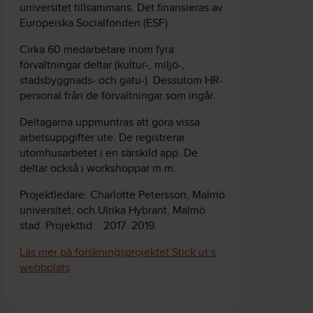
universitet tillsammans. Det finansieras av
Europeiska Socialfonden (ESF).
Cirka 60 medarbetare inom fyra
förvaltningar deltar (kultur-, miljö-,
stadsbyggnads- och gatu-). Dessutom HR-
personal från de förvaltningar som ingår.
Deltagarna uppmuntras att göra vissa
arbetsuppgifter ute. De registrerar
utomhusarbetet i en särskild app. De
deltar också i workshoppar m.m.
Projektledare: Charlotte Petersson, Malmö
universitet, och Ulrika Hybrant, Malmö
stad. Projekttid: 2017 2019.
Läs mer på forskningsprojektet Stick ut:s
webbplats