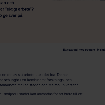
lsan och
r ”riktigt arbete”?
ö ge svar på.
Ett sextiotal medarbetare i Malm
 en del av sitt arbete ute i det fria. De har
r och ingår i ett kombinerat forsknings- och
 i samarbete mellan staden och Malmö universitet.
smiljöer i städer kan användas för att bidra till ett