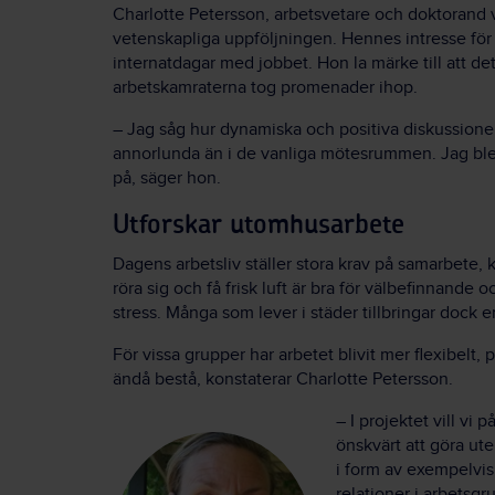
Charlotte Petersson, arbetsvetare och doktorand vi
vetenskapliga uppföljningen. Hennes intresse för 
internatdagar med jobbet. Hon la märke till att de
arbetskamraterna tog promenader ihop.
– Jag såg hur dynamiska och positiva diskussioner 
annorlunda än i de vanliga mötesrummen. Jag bl
på, säger hon.
Utforskar utomhusarbete
Dagens arbetsliv ställer stora krav på samarbete, k
röra sig och få frisk luft är bra för välbefinnande
stress. Många som lever i städer tillbringar dock e
För vissa grupper har arbetet blivit mer flexibelt
ändå bestå, konstaterar Charlotte Petersson.
– I projektet vill vi 
önskvärt att göra ute
i form av exempelvis 
relationer i arbetsgr