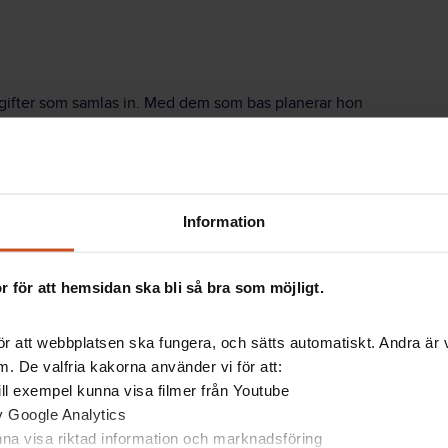
gifter som samlas in. Med dem som bas planerar hon
om doktorera. Hon hoppas att Stick Ut-projektet ska
bete.
t det finns vinster med att gå ut, i hur vi fungerar
Information
tt antal typ-arbetsuppgifter, som visat sig passa för
ags tekniskt stöd, eller ergonomisk anpassning, som
 för att hemsidan ska bli så bra som möjligt.
r att webbplatsen ska fungera, och sätts automatiskt. Andra är va
. De valfria kakorna använder vi för att:
 till exempel kunna visa filmer från Youtube
ormer och förväntningar synliga. Det var deltagarna
av Google Analytics
finnas med i appen, där de registrerar sitt
unna visa riktad information och marknadsföring