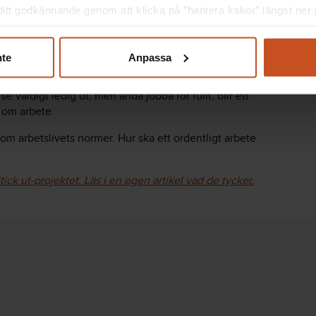
itt godkännande genom att klicka på ”hantera kakor” längst ner p
änns okej att gå ut. För vissa känns det som att de
et är som att de har det för bra, säger Charlotte
nte
Anpassa
på plats vid skrivbordet och att arbeta. Ändå vet de
 se väldigt ledig ut, men ändå jobba för fullt, blir ett
 om arbete.
m arbetslivets normer. Hur ska ett ordentligt arbete
tick ut-projektet. Läs i en egen artikel vad de tycker.