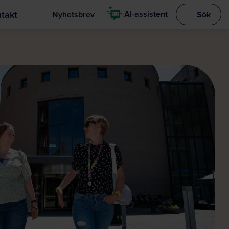
takt
AI-assistent
Nyhetsbrev
Sök
Visa sökrut