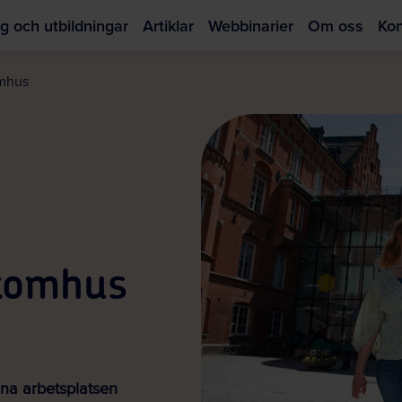
g och utbildningar
Artiklar
Webbinarier
Om oss
Kon
Hoppa
till
omhus
huvudinnehållet
utomhus
na arbetsplatsen