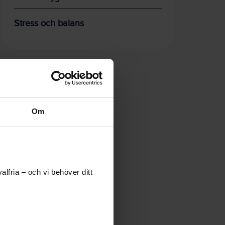
Stress och balans
Om
lfria – och vi behöver ditt