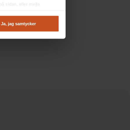
å sidan, eller mejla
Ja, jag samtycker