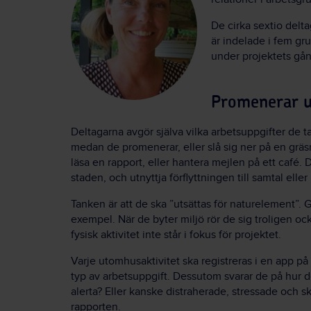
De cirka sextio delta
är indelade i fem gr
under projektets gån
Promenerar 
Deltagarna avgör själva vilka arbetsuppgifter de ta
medan de promenerar, eller slå sig ner på en gräsm
läsa en rapport, eller hantera mejlen på ett café. D
staden, och utnyttja förflyttningen till samtal eller 
Tanken är att de ska ”utsättas för naturelement”. G
exempel. När de byter miljö rör de sig troligen ock
fysisk aktivitet inte står i fokus för projektet.
Varje utomhusaktivitet ska registreras i en app på m
typ av arbetsuppgift. Dessutom svarar de på hur d
alerta? Eller kanske distraherade, stressade och 
rapporten.