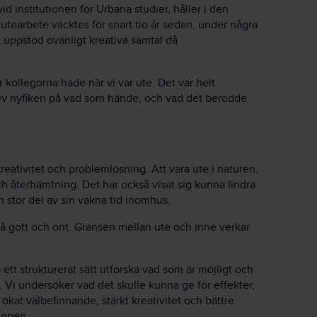
d institutionen för Urbana studier, håller i den
utearbete väcktes för snart tio år sedan, under några
t uppstod ovanligt kreativa samtal då
kollegorna hade när vi var ute. Det var helt
ev nyfiken på vad som hände, och vad det berodde
reativitet och problemlösning. Att vara ute i naturen,
 och återhämtning. Det har också visat sig kunna lindra
n stor del av sin vakna tid inomhus.
, på gott och ont. Gränsen mellan ute och inne verkar
på ett strukturerat sätt utforska vad som är möjligt och
. Vi undersöker vad det skulle kunna ge för effekter,
ökat välbefinnande, stärkt kreativitet och bättre
uppen.