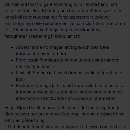
Till skillnad mot tidigare forskning som i första hand haft
fokus på hörselnedsättning och buller har Björn Lyxell och
hans kollegor studerat hur försökspersoner upplever
ansträngning i olika situationer. De har också konstruerat ett
test för att kunna kartlägga en persons kognitiva
färdigheter. I testet ingår bland annat:
Arbetsminne (förmågan att lagra och bearbeta
information över kort tid)
Fonologisk förmåga (att kunna utnyttja sina minnen
om ”hur ljud låter”)
Lexikal förmåga (att snabb kunna språkligt identifiera
ljud)
Exekutiv förmåga (att snabbt kunna skifta mellan olika
informationskanaler, uppdatera arbetsminnet med ny
information samt bortse från oönskad information)
Enligt Björn Lyxell är bra arbetsminne det mest avgörande.
Men oavsett hur bra minnet fungerar, innebär nedsatt hörsel
alltid en påfrestning.
– Det är helt enkelt mer ansträngande att lyssna om du hela