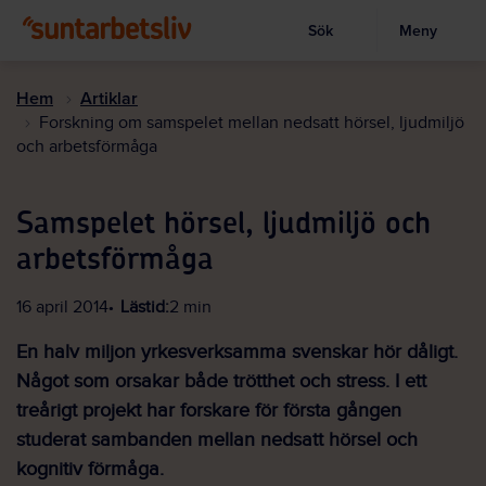
Sök
Meny
Visa sökruta
Hoppa
till
Hem
Artiklar
huvudinnehållet
Forskning om samspelet mellan nedsatt hörsel, ljudmiljö
och arbetsförmåga
Samspelet hörsel, ljudmiljö och
arbetsförmåga
16 april 2014
Lästid:
2 min
En halv miljon yrkesverksamma svenskar hör dåligt.
Något som orsakar både trötthet och stress. I ett
treårigt projekt har forskare för första gången
studerat sambanden mellan nedsatt hörsel och
kognitiv förmåga.