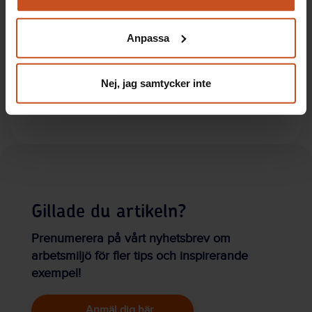
Du kan när som helst återta ditt godkännande genom att
Artiklar: Forskning
klicka på ”hantera kakor” längst ner på sidan, eller mejla
Anpassa
integritet@suntarbetsliv.se.
Ljudtrötthet vanligt bland förskollärare
Så kan ni få bättre ljudmiljö på jobbet
Nej, jag samtycker inte
Så får hörselskadade ett hållbart
arbetsliv
Gillade du artikeln?
Prenumerera på vårt nyhetsbrev om
arbetsmiljö för fler tips och inspirerande
exempel!
Anmäl dig här