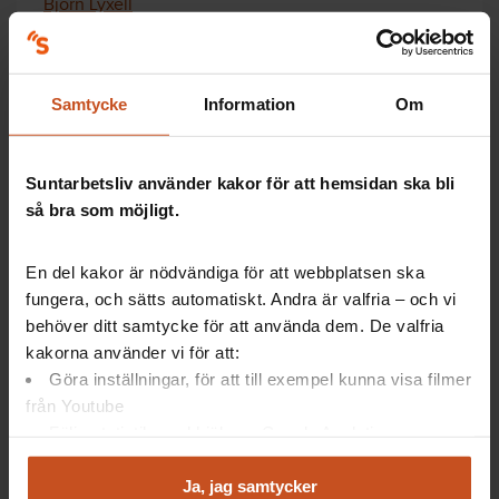
Björn Lyxell
Organisation:
P
rofessor i psykologi, biträdande föreståndare för
Samtycke
Information
Om
Linnécentrum HEAD
Läs mer om forskning kring buller i arbetslivet.
Suntarbetsliv använder kakor för att hemsidan ska bli
så bra som möjligt.
En del kakor är nödvändiga för att webbplatsen ska
fungera, och sätts automatiskt. Andra är valfria – och vi
Artiklar: Så gör andra
behöver ditt samtycke för att använda dem. De valfria
kakorna använder vi för att:
Arbetsplatser som passar fler
Göra inställningar, för att till exempel kunna visa filmer
Lägre ljudnivå ger bättre hälsa på
från Youtube
förskolan
Följa statistik med hjälp av Google Analytics
Analysera trafik för att kunna visa riktad information
och marknadsföring
Ja, jag samtycker