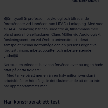
Foto: Martin Schutt/TT
Björn Lyxell är professor i psykologi och biträdande
föreståndare vid Linnécentrum HEAD i Linköping. Med stöd
av AFA Försäkring har han under tre år, tillsammans med
bland andra hörselforskaren Claes Möller vid Audiologiskt
forskningscentrum vid Örebro universitet, studerat
samspelet mellan hörförmåga och en persons kognitiva
förutsättningar, arbetsuppgifter och arbetsrelaterade
ljudmiljö.
När studien inleddes blev han förvånad över att ingen hade
tittat på detta tidigare:
– Med tanke på att mer en än en halv miljon svenskar i
arbetsför ålder hör dåligt är det skrämmande att detta inte
har uppmärksammats mer.
Har konstruerat ett test