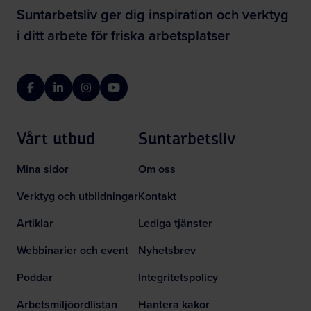
Suntarbetsliv ger dig inspiration och verktyg
i ditt arbete för friska arbetsplatser
Facebook
LinkedIn
Instagram
YouTube
Vårt utbud
Suntarbetsliv
Mina sidor
Om oss
Verktyg och utbildningar
Kontakt
Artiklar
Lediga tjänster
Webbinarier och event
Nyhetsbrev
Poddar
Integritetspolicy
Arbetsmiljöordlistan
Hantera kakor