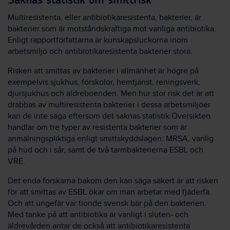
Saknas statistik om smittrisk
Multiresistenta, eller antibiotikaresistenta, bakterier, är
bakterier som är motståndskraftiga mot vanliga antibiotika.
Enligt rapportförfattarna är kunskapsluckorna inom
arbetsmiljö och antibiotikaresistenta bakterier stora.
Risken att smittas av bakterier i allmänhet är högre på
exempelvis sjukhus, förskolor, hemtjänst, reningsverk,
djursjukhus och äldreboenden. Men hur stor risk det är att
drabbas av multiresistenta bakterier i dessa arbetsmiljöer
kan de inte säga eftersom det saknas statistik.Översikten
handlar om tre typer av resistenta bakterier som är
anmälningspliktiga enligt smittskyddslagen: MRSA, vanlig
på hud och i sår, samt de två tarmbakterierna ESBL och
VRE.
Det enda forskarna bakom den kan säga säkert är att risken
för att smittas av ESBL ökar om man arbetar med fjäderfä.
Och att ungefär var tionde svensk bär på den bakterien.
Med tanke på att antibiotika är vanligt i sluten- och
äldrevården antar de också att antibiotikaresistenta