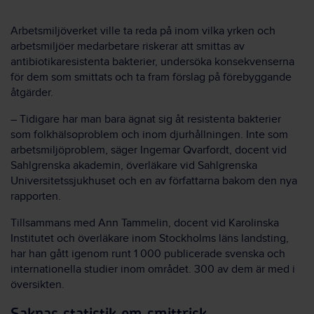
Arbetsmiljöverket ville ta reda på inom vilka yrken och
arbetsmiljöer medarbetare riskerar att smittas av
antibiotikaresistenta bakterier, undersöka konsekvenserna
för dem som smittats och ta fram förslag på förebyggande
åtgärder.
– Tidigare har man bara ägnat sig åt resistenta bakterier
som folkhälsoproblem och inom djurhållningen. Inte som
arbetsmiljöproblem, säger Ingemar Qvarfordt, docent vid
Sahlgrenska akademin, överläkare vid Sahlgrenska
Universitetssjukhuset och en av författarna bakom den nya
rapporten.
Tillsammans med Ann Tammelin, docent vid Karolinska
Institutet och överläkare inom Stockholms läns landsting,
har han gått igenom runt 1 000 publicerade svenska och
internationella studier inom området. 300 av dem är med i
översikten.