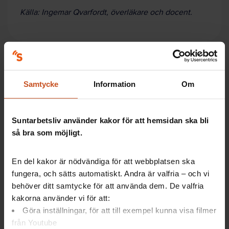
Källa: Ingemar Qvarfordt, överläkare och docent.
Fakta: ESBL, MRSA och VRE
Samtycke
Information
Om
MRSA är så kallade gula stafylokocker som trivs
på huden och i sår och är motståndskraftiga
mot vanligt penicillin. De kan ge infektioner på
Suntarbetsliv använder kakor för att hemsidan ska bli
många olika ställen och många olika symptom
så bra som möjligt.
om man blir sjuk av dem, vanligtvis bölder, men
man kan även få exempelvis lunginflammation.
En del kakor är nödvändiga för att webbplatsen ska
VRE är en tarmbakterie som är resistent mot
fungera, och sätts automatiskt. Andra är valfria – och vi
vancomycin, ett antibiotikum som brukar
användas när inget annat fungerar. Den kan
behöver ditt samtycke för att använda dem. De valfria
bland annat ge urinvägsinfektion om man
kakorna använder vi för att:
insjuknar.
Göra inställningar, för att till exempel kunna visa filmer
ESBL är en tarmbakterie som kan bryta ner
från Youtube