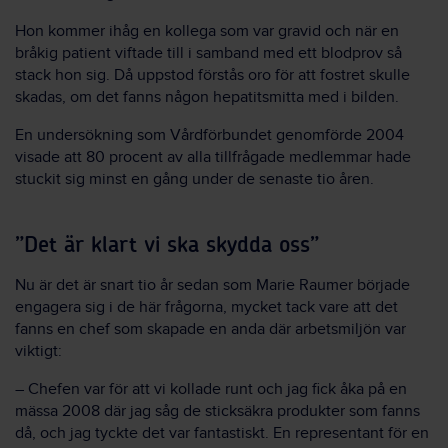
Hon kommer ihåg en kollega som var gravid och när en
bråkig patient viftade till i samband med ett blodprov så
stack hon sig. Då uppstod förstås oro för att fostret skulle
skadas, om det fanns någon hepatitsmitta med i bilden.
En undersökning som Vårdförbundet genomförde 2004
visade att 80 procent av alla tillfrågade medlemmar hade
stuckit sig minst en gång under de senaste tio åren.
”Det är klart vi ska skydda oss”
Nu är det är snart tio år sedan som Marie Raumer började
engagera sig i de här frågorna, mycket tack vare att det
fanns en chef som skapade en anda där arbetsmiljön var
viktigt:
– Chefen var för att vi kollade runt och jag fick åka på en
mässa 2008 där jag såg de sticksäkra produkter som fanns
då, och jag tyckte det var fantastiskt. En representant för en