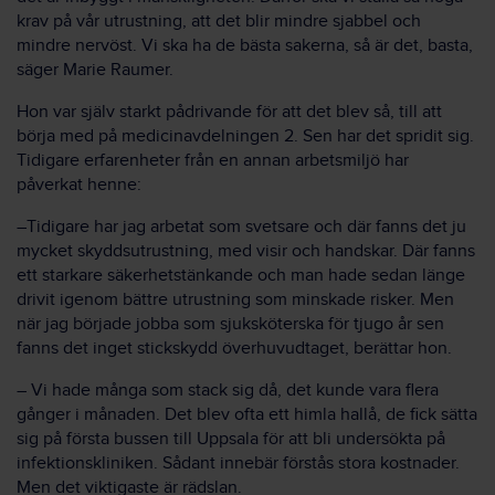
krav på vår utrustning, att det blir mindre sjabbel och
mindre nervöst. Vi ska ha de bästa sakerna, så är det, basta,
säger Marie Raumer.
Hon var själv starkt pådrivande för att det blev så, till att
börja med på medicinavdelningen 2. Sen har det spridit sig.
Tidigare erfarenheter från en annan arbetsmiljö har
påverkat henne:
–Tidigare har jag arbetat som svetsare och där fanns det ju
mycket skyddsutrustning, med visir och handskar. Där fanns
ett starkare säkerhetstänkande och man hade sedan länge
drivit igenom bättre utrustning som minskade risker. Men
när jag började jobba som sjuksköterska för tjugo år sen
fanns det inget stickskydd överhuvudtaget, berättar hon.
– Vi hade många som stack sig då, det kunde vara flera
gånger i månaden. Det blev ofta ett himla hallå, de fick sätta
sig på första bussen till Uppsala för att bli undersökta på
infektionskliniken. Sådant innebär förstås stora kostnader.
Men det viktigaste är rädslan.