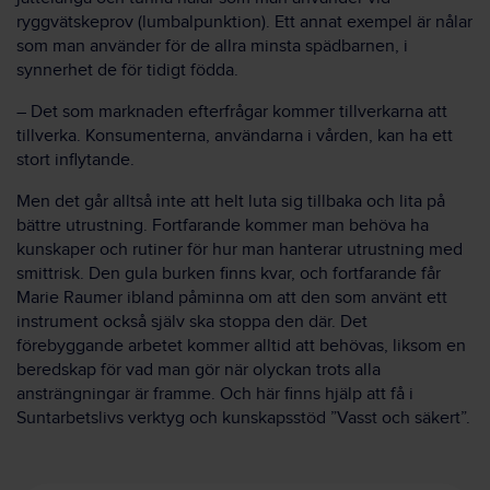
ryggvätskeprov (lumbalpunktion). Ett annat exempel är nålar
som man använder för de allra minsta spädbarnen, i
synnerhet de för tidigt födda.
– Det som marknaden efterfrågar kommer tillverkarna att
tillverka. Konsumenterna, användarna i vården, kan ha ett
stort inflytande.
Men det går alltså inte att helt luta sig tillbaka och lita på
bättre utrustning. Fortfarande kommer man behöva ha
kunskaper och rutiner för hur man hanterar utrustning med
smittrisk. Den gula burken finns kvar, och fortfarande får
Marie Raumer ibland påminna om att den som använt ett
instrument också själv ska stoppa den där. Det
förebyggande arbetet kommer alltid att behövas, liksom en
beredskap för vad man gör när olyckan trots alla
ansträngningar är framme. Och här finns hjälp att få i
Suntarbetslivs verktyg och kunskapsstöd ”Vasst och säkert”.