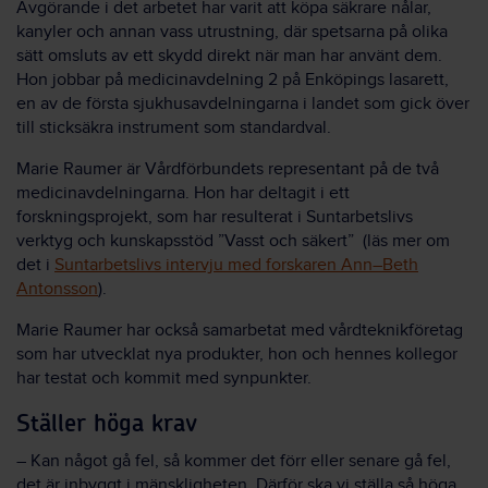
Avgörande i det arbetet har varit att köpa säkrare nålar,
kanyler och annan vass utrustning, där spetsarna på olika
sätt omsluts av ett skydd direkt när man har använt dem.
Hon jobbar på medicinavdelning 2 på Enköpings lasarett,
en av de första sjukhusavdelningarna i landet som gick över
till sticksäkra instrument som standardval.
Marie Raumer är Vårdförbundets representant på de två
medicinavdelningarna. Hon har deltagit i ett
forskningsprojekt, som har resulterat i Suntarbetslivs
verktyg och kunskapsstöd ”Vasst och säkert” (läs mer om
det i
Suntarbetslivs intervju med forskaren Ann–Beth
Antonsson
).
Marie Raumer har också samarbetat med vårdteknikföretag
som har utvecklat nya produkter, hon och hennes kollegor
har testat och kommit med synpunkter.
Ställer höga krav
– Kan något gå fel, så kommer det förr eller senare gå fel,
det är inbyggt i mänskligheten. Därför ska vi ställa så höga