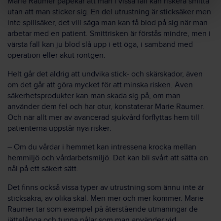
Marie Raumer påpekar att man i vissa fall kan riskera smitta
utan att man sticker sig. En del utrustning är sticksäker men
inte spillsäker, det vill säga man kan få blod på sig när man
arbetar med en patient. Smittrisken är förstås mindre, men i
värsta fall kan ju blod slå upp i ett öga, i samband med
operation eller akut röntgen.
Helt går det aldrig att undvika stick- och skärskador, även
om det går att göra mycket för att minska risken. Även
säkerhetsprodukter kan man skada sig på, om man
använder dem fel och har otur, konstaterar Marie Raumer.
Och när allt mer av avancerad sjukvård förflyttas hem till
patienterna uppstår nya risker:
– Om du vårdar i hemmet kan intressena krocka mellan
hemmiljö och vårdarbetsmiljö. Det kan bli svårt att sätta en
nål på ett säkert sätt.
Det finns också vissa typer av utrustning som ännu inte är
sticksäkra, av olika skäl. Men mer och mer kommer. Marie
Raumer tar som exempel på återstående utmaningar de
jättelånga och tunna nålar som man använder vid