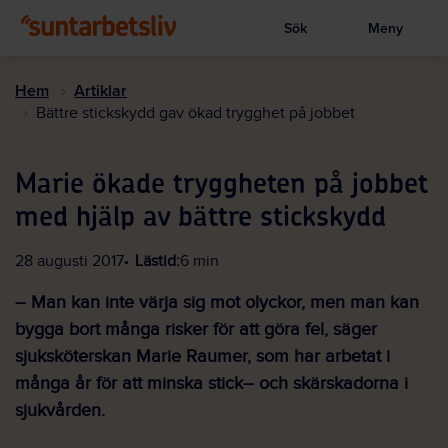
Sök
Meny
Visa sökruta
Hoppa
till
Hem
Artiklar
huvudinnehållet
Bättre stickskydd gav ökad trygghet på jobbet
Marie ökade tryggheten på jobbet
med hjälp av bättre stickskydd
28 augusti 2017
Lästid:
6 min
– Man kan inte värja sig mot olyckor, men man kan
bygga bort många risker för att göra fel, säger
sjuksköterskan Marie Raumer, som har arbetat i
många år för att minska stick– och skärskadorna i
sjukvården.