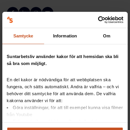
Facebook
LinkedIn
Instagram
YouTube
Vårt utbud
Suntarbetsliv
Samtycke
Information
Om
Mina sidor
Om oss
Suntarbetsliv använder kakor för att hemsidan ska bli
Verktyg och utbildningar
Kontakt
så bra som möjligt.
Artiklar
Lediga tjänster
En del kakor är nödvändiga för att webbplatsen ska
Webbinarier och event
Nyhetsbrev
fungera, och sätts automatiskt. Andra är valfria – och vi
Poddar
Integritetspolicy
behöver ditt samtycke för att använda dem. De valfria
kakorna använder vi för att:
Arbetsmiljöordlistan
Hantera kakor
Göra inställningar, för att till exempel kunna visa filmer
från Youtube
Kontaktuppgifter
Följa statistik med hjälp av Google Analytics
Bryggargatan 4
Analysera trafik för att kunna visa riktad information