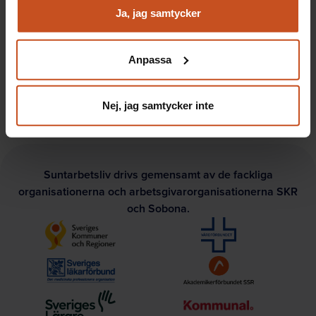
111 21 Stockholm
och marknadsföring
Ja, jag samtycker
Du kan när som helst återta ditt godkännande genom att
Tel:
08-641 22 50
klicka på ”hantera kakor” längst ner på sidan, eller mejla
E-post:
fraga@suntarbetsliv.se
Anpassa
integritet@suntarbetsliv.se.
Organisationsnummer:
802464-9447
Nej, jag samtycker inte
Suntarbetsliv drivs gemensamt av de fackliga
organisationerna och arbetsgivarorganisationerna SKR
och Sobona.