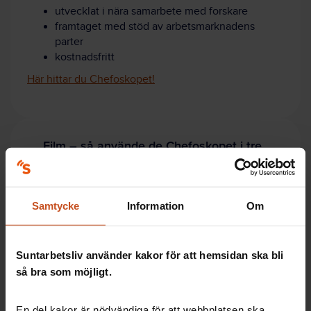
utvecklat i nära samarbete med forskare
framtaget med stöd av arbetsmarknadens
parter
kostnadsfritt
Här hittar du Chefoskopet!
Film – så använde de Chefoskopet i tre
Skånekommuner.
Samtycke
Information
Om
Suntarbetsliv använder kakor för att hemsidan ska bli
så bra som möjligt.
En del kakor är nödvändiga för att webbplatsen ska