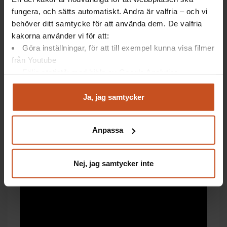
fungera, och sätts automatiskt. Andra är valfria – och vi
behöver ditt samtycke för att använda dem. De valfria
kakorna använder vi för att:
Göra inställningar, för att till exempel kunna visa filmer
från Youtube
Följa statistik med hjälp av Google Analytics
Analysera trafik för att kunna visa riktad information
och marknadsföring
Ja, jag samtycker
Se ett seminarium på film om
Du kan när som helst återta ditt godkännande genom att
Chefoskopet
klicka på ”hantera kakor” längst ner på sidan, eller mejla
Anpassa
integritet@suntarbetsliv.se.
Nej, jag samtycker inte