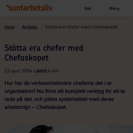
Sök
Meny
Visa sökruta
Hoppa
till
Hem
Artiklar
Stötta era chefer med Chefoskopet
huvudinnehållet
Stötta era chefer med
Chefoskopet
23 april 2019
Lästid:
4 min
Hur har de verksamhetsnära cheferna det i er
organisation? Nu finns ett komplett verktyg för att ta
reda på det, och jobba systematiskt med deras
arbetsmiljö – Chefoskopet.